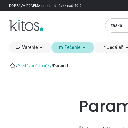
Prejsť
DOPRAVA ZDARMA pre objednávky nad 60 €
na
obsah
🍳 Varenie
🧁 Pečenie
🍴 Jedáleň
/
Predávané značky
/
Paramit
Domov
Bočný
panel
Param