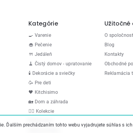
Kategórie
Užitočné
Preskočiť
kategórie
🍳 Varenie
O spoločnost
🧁 Pečenie
Blog
🍴 Jedáleň
Kontakty
🧹 Čistý domov - upratovanie
Obchodné p
🕯 Dekorácie a sviečky
Reklamácia 
🥳 Pre deti
🖤 Kitchisimo
🏡 Dom a záhrada
👍🏻 Kolekcie
🆕 Novinky
e. Ďalším prechádzaním tohto webu vyjadrujete súhlas s ich
Akčná ponuka