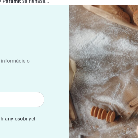
ky
Paramit
sa nenašli...
 informácie o
hrany osobných