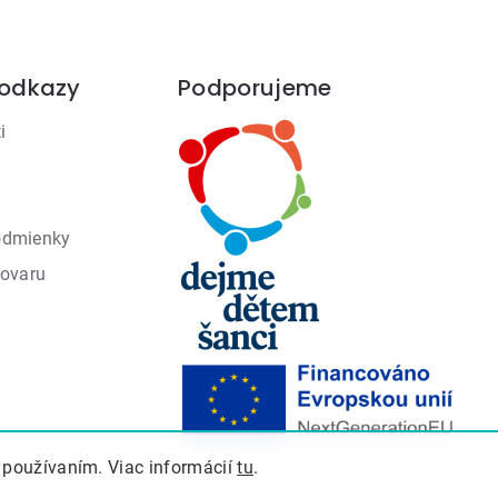
 odkazy
Podporujeme
i
odmienky
tovaru
 používaním. Viac informácií
tu
.