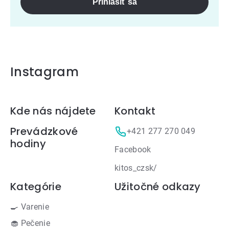
Prihlásiť sa
Instagram
Zápätie
Kde nás nájdete
Kontakt
Prevádzkové
+421 277 270 049
hodiny
Facebook
kitos_czsk/
Kategórie
Užitočné odkazy
🍳 Varenie
🧁 Pečenie