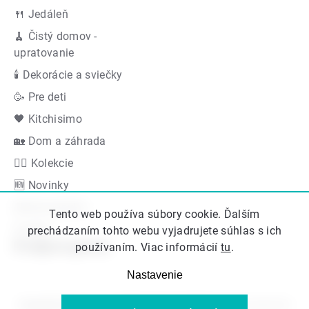
🍴 Jedáleň
🧹 Čistý domov -
upratovanie
🕯 Dekorácie a sviečky
🥳 Pre deti
🖤 Kitchisimo
🏡 Dom a záhrada
👍🏻 Kolekcie
🆕 Novinky
Akčná ponuka
Tento web používa súbory cookie. Ďalším
Značky
prechádzaním tohto webu vyjadrujete súhlas s ich
Podporujeme
používaním. Viac informácií
tu
.
Nastavenie
Copyright 2026
Kitos.sk
. Všetky práva vyhradené.
Upraviť nastavenie