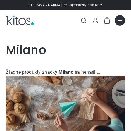
Prejsť
DOPRAVA ZDARMA pre objednávky nad 60 €
na
obsah
Milano
Žiadne produkty značky
Milano
sa nenašli...