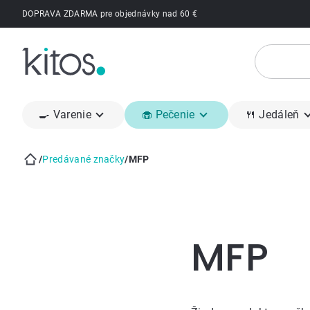
Prejsť
DOPRAVA ZDARMA pre objednávky nad 60 €
na
obsah
🍳 Varenie
🧁 Pečenie
🍴 Jedáleň
/
Predávané značky
/
MFP
Domov
Bočný
panel
MFP