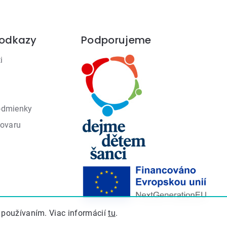
 odkazy
Podporujeme
i
odmienky
tovaru
 používaním. Viac informácií
tu
.