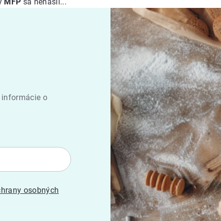
ky
MFP
sa nenašli...
 informácie o
hrany osobných