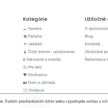
Kategórie
Užitočné
Preskočiť
kategórie
🍳 Varenie
O spoločnost
🧁 Pečenie
Blog
🍴 Jedáleň
Kontakty
🧹 Čistý domov - upratovanie
Obchodné p
🕯 Dekorácie a sviečky
Reklamácia 
🥳 Pre deti
🖤 Kitchisimo
🏡 Dom a záhrada
👍🏻 Kolekcie
🆕 Novinky
e. Ďalším prechádzaním tohto webu vyjadrujete súhlas s ich
Akčná ponuka