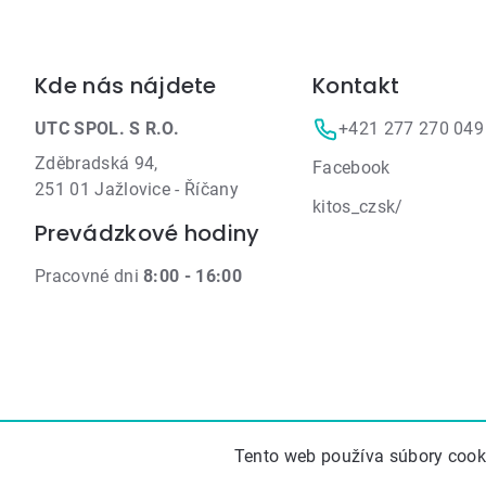
Zápätie
Kde nás nájdete
Kontakt
UTC SPOL. S R.O.
+421 277 270 049
Zděbradská 94,
Facebook
251 01 Jažlovice - Říčany
kitos_czsk/
Prevádzkové hodiny
Pracovné dni
8:00 - 16:00
Tento web používa súbory cooki