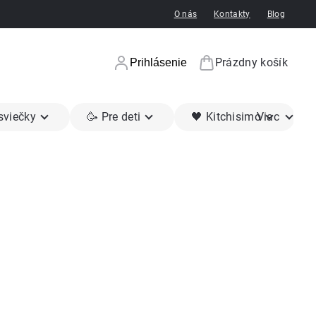
O nás
Kontakty
Blog
Prázdny košík
Prihlásenie
Nákupný koší
 sviečky
🥳 Pre deti
🖤 Kitchisimo
Viac