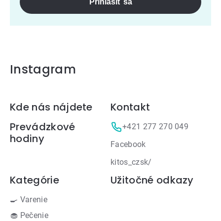
Prihlásiť sa
Instagram
Zápätie
Kde nás nájdete
Kontakt
Prevádzkové
+421 277 270 049
hodiny
Facebook
kitos_czsk/
Kategórie
Užitočné odkazy
🍳 Varenie
🧁 Pečenie