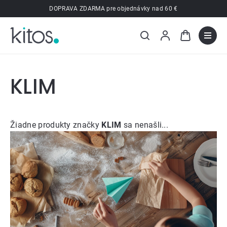
Prejsť
DOPRAVA ZDARMA pre objednávky nad 60 €
na
obsah
KLIM
Žiadne produkty značky
KLIM
sa nenašli...