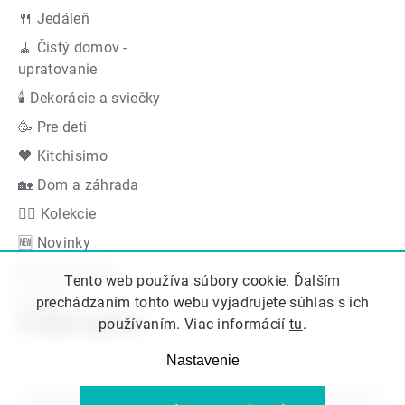
🍴 Jedáleň
🧹 Čistý domov -
upratovanie
🕯 Dekorácie a sviečky
🥳 Pre deti
🖤 Kitchisimo
🏡 Dom a záhrada
👍🏻 Kolekcie
🆕 Novinky
Akčná ponuka
Tento web používa súbory cookie. Ďalším
Značky
prechádzaním tohto webu vyjadrujete súhlas s ich
Podporujeme
používaním. Viac informácií
tu
.
Nastavenie
Copyright 2026
Kitos.sk
. Všetky práva vyhradené.
Upraviť nastavenie