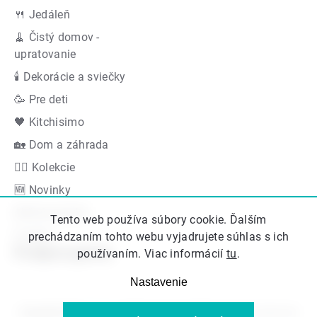
🍴 Jedáleň
🧹 Čistý domov -
upratovanie
🕯 Dekorácie a sviečky
🥳 Pre deti
🖤 Kitchisimo
🏡 Dom a záhrada
👍🏻 Kolekcie
🆕 Novinky
Akčná ponuka
Tento web používa súbory cookie. Ďalším
Značky
prechádzaním tohto webu vyjadrujete súhlas s ich
Podporujeme
používaním. Viac informácií
tu
.
Nastavenie
Copyright 2026
Kitos.sk
. Všetky práva vyhradené.
Upraviť nastavenie