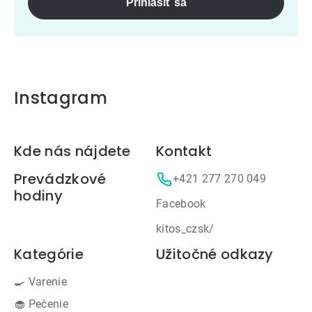
Prihlásiť sa
Instagram
Zápätie
Kde nás nájdete
Kontakt
Prevádzkové
+421 277 270 049
hodiny
Facebook
kitos_czsk/
Kategórie
Užitočné odkazy
🍳 Varenie
🧁 Pečenie