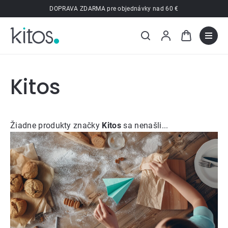
Prejsť
DOPRAVA ZDARMA pre objednávky nad 60 €
na
obsah
Kitos
Žiadne produkty značky
Kitos
sa nenašli...