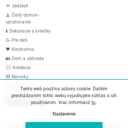
🍴 Jedáleň
🧹 Čistý domov -
upratovanie
🕯 Dekorácie a sviečky
🥳 Pre deti
🖤 Kitchisimo
🏡 Dom a záhrada
👍🏻 Kolekcie
🆕 Novinky
Akčná ponuka
Tento web používa súbory cookie. Ďalším
Značky
prechádzaním tohto webu vyjadrujete súhlas s ich
Podporujeme
používaním. Viac informácií
tu
.
Nastavenie
Copyright 2026
Kitos.sk
. Všetky práva vyhradené.
Upraviť nastavenie