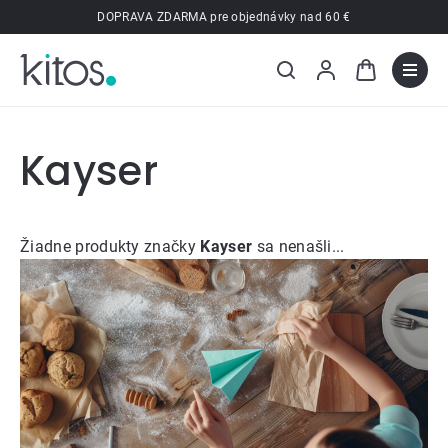
Prejsť
DOPRAVA ZDARMA pre objednávky nad 60 €
na
obsah
Kayser
Žiadne produkty značky
Kayser
sa nenašli...