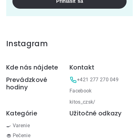
Prihlásiť sa
Instagram
Zápätie
Kde nás nájdete
Kontakt
Prevádzkové
+421 277 270 049
hodiny
Facebook
kitos_czsk/
Kategórie
Užitočné odkazy
🍳 Varenie
🧁 Pečenie