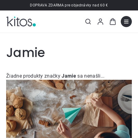
Prejsť
DOPRAVA ZDARMA pre objednávky nad 60 €
na
obsah
Jamie
Žiadne produkty značky
Jamie
sa nenašli...