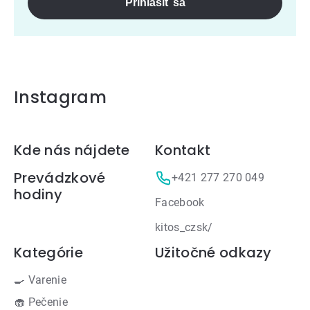
Prihlásiť sa
Instagram
Zápätie
Kde nás nájdete
Kontakt
Prevádzkové
+421 277 270 049
hodiny
Facebook
kitos_czsk/
Kategórie
Užitočné odkazy
🍳 Varenie
🧁 Pečenie