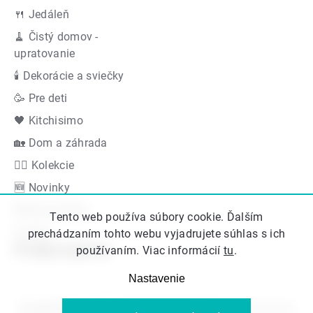
🍴 Jedáleň
🧹 Čistý domov -
upratovanie
🕯 Dekorácie a sviečky
🥳 Pre deti
🖤 Kitchisimo
🏡 Dom a záhrada
👍🏻 Kolekcie
🆕 Novinky
Akčná ponuka
Tento web používa súbory cookie. Ďalším
Značky
prechádzaním tohto webu vyjadrujete súhlas s ich
Podporujeme
používaním. Viac informácií
tu
.
Nastavenie
Copyright 2026
Kitos.sk
. Všetky práva vyhradené.
Upraviť nastavenie