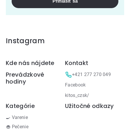
Prihlásiť sa
Instagram
Zápätie
Kde nás nájdete
Kontakt
Prevádzkové
+421 277 270 049
hodiny
Facebook
kitos_czsk/
Kategórie
Užitočné odkazy
🍳 Varenie
🧁 Pečenie