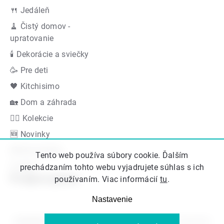
🍴 Jedáleň
🧹 Čistý domov -
upratovanie
🕯 Dekorácie a sviečky
🥳 Pre deti
🖤 Kitchisimo
🏡 Dom a záhrada
👍🏻 Kolekcie
🆕 Novinky
Akčná ponuka
Tento web používa súbory cookie. Ďalším
Značky
prechádzaním tohto webu vyjadrujete súhlas s ich
Podporujeme
používaním. Viac informácií
tu
.
Nastavenie
Copyright 2026
Kitos.sk
. Všetky práva vyhradené.
Upraviť nastavenie