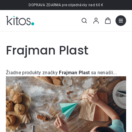
Prejsť
DOPRAVA ZDARMA pre objednávky nad 60 €
na
obsah
Frajman Plast
Žiadne produkty značky
Frajman Plast
sa nenašli...