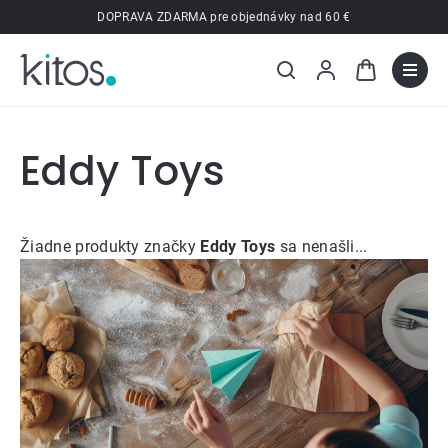
Prejsť
DOPRAVA ZDARMA pre objednávky nad 60 €
na
obsah
Eddy Toys
Žiadne produkty značky
Eddy Toys
sa nenašli...