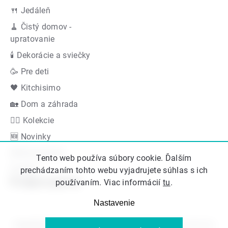
🍴 Jedáleň
🧹 Čistý domov -
upratovanie
🕯 Dekorácie a sviečky
🥳 Pre deti
🖤 Kitchisimo
🏡 Dom a záhrada
👍🏻 Kolekcie
🆕 Novinky
Akčná ponuka
Tento web používa súbory cookie. Ďalším
Značky
prechádzaním tohto webu vyjadrujete súhlas s ich
Podporujeme
používaním. Viac informácií
tu
.
Nastavenie
Copyright 2026
Kitos.sk
. Všetky práva vyhradené.
Upraviť nastavenie