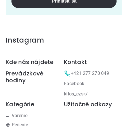
Prihlásiť sa
Instagram
Zápätie
Kde nás nájdete
Kontakt
Prevádzkové
+421 277 270 049
hodiny
Facebook
kitos_czsk/
Kategórie
Užitočné odkazy
🍳 Varenie
🧁 Pečenie