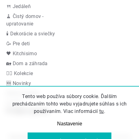
🍴 Jedáleň
🧹 Čistý domov -
upratovanie
🕯 Dekorácie a sviečky
🥳 Pre deti
🖤 Kitchisimo
🏡 Dom a záhrada
👍🏻 Kolekcie
🆕 Novinky
Akčná ponuka
Tento web používa súbory cookie. Ďalším
Značky
prechádzaním tohto webu vyjadrujete súhlas s ich
Podporujeme
používaním. Viac informácií
tu
.
Nastavenie
Copyright 2026
Kitos.sk
. Všetky práva vyhradené.
Upraviť nastavenie