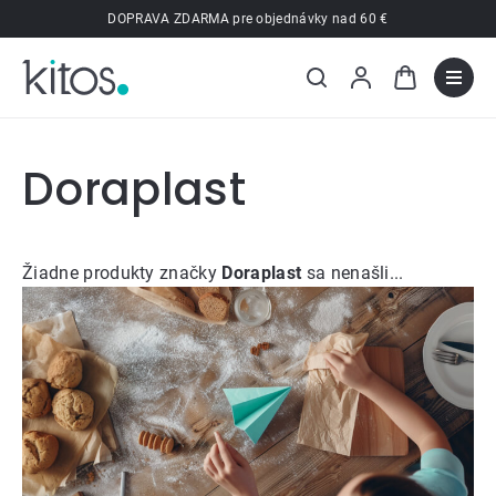
Prejsť
DOPRAVA ZDARMA pre objednávky nad 60 €
na
obsah
Doraplast
Žiadne produkty značky
Doraplast
sa nenašli...