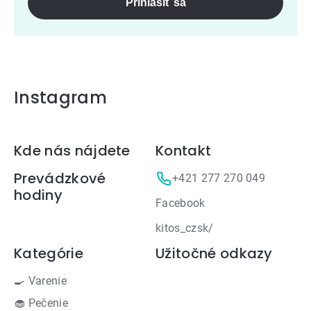
Prihlásiť sa
Instagram
Zápätie
Kde nás nájdete
Kontakt
Prevádzkové
+421 277 270 049
hodiny
Facebook
kitos_czsk/
Kategórie
Užitočné odkazy
🍳 Varenie
🧁 Pečenie