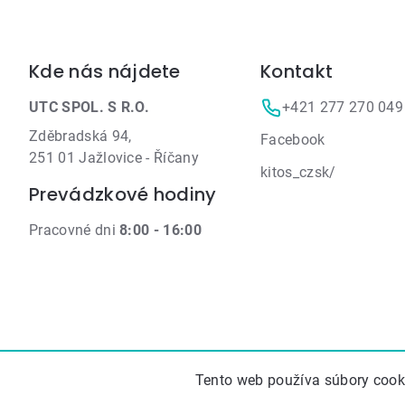
Zápätie
Kde nás nájdete
Kontakt
UTC SPOL. S R.O.
+421 277 270 049
Zděbradská 94,
Facebook
251 01 Jažlovice - Říčany
kitos_czsk/
Prevádzkové hodiny
Pracovné dni
8:00 - 16:00
Tento web používa súbory cooki