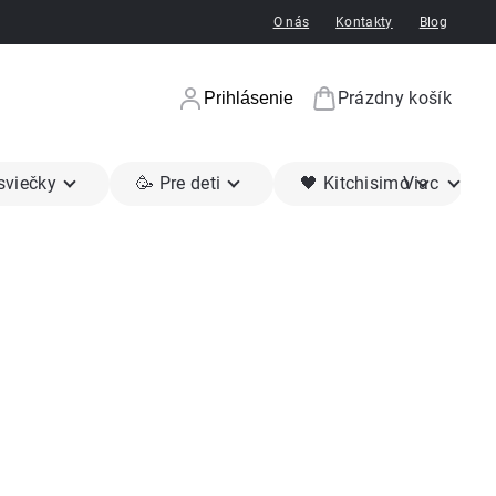
O nás
Kontakty
Blog
Prázdny košík
Prihlásenie
Nákupný koší
 sviečky
🥳 Pre deti
🖤 Kitchisimo
Viac