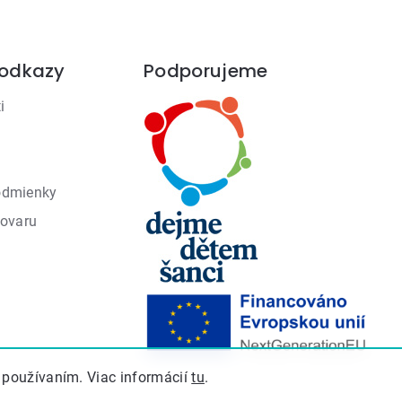
 odkazy
Podporujeme
i
odmienky
tovaru
 používaním. Viac informácií
tu
.