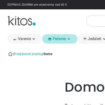
Prejsť
DOPRAVA ZDARMA pre objednávky nad 60 €
na
obsah
🍳 Varenie
🧁 Pečenie
🍴 Jedáleň
/
Predávané značky
/
Domo
Domov
Bočný
panel
Domo