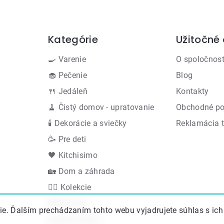
Kategórie
Užitočné
Preskočiť
kategórie
🍳 Varenie
O spoločnost
🧁 Pečenie
Blog
🍴 Jedáleň
Kontakty
🧹 Čistý domov - upratovanie
Obchodné p
🕯 Dekorácie a sviečky
Reklamácia 
🥳 Pre deti
🖤 Kitchisimo
🏡 Dom a záhrada
👍🏻 Kolekcie
🆕 Novinky
e. Ďalším prechádzaním tohto webu vyjadrujete súhlas s ich
Akčná ponuka