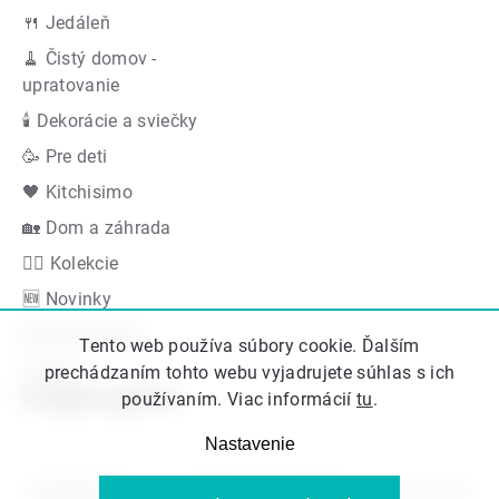
🍴 Jedáleň
🧹 Čistý domov -
upratovanie
🕯 Dekorácie a sviečky
🥳 Pre deti
🖤 Kitchisimo
🏡 Dom a záhrada
👍🏻 Kolekcie
🆕 Novinky
Akčná ponuka
Tento web používa súbory cookie. Ďalším
Značky
prechádzaním tohto webu vyjadrujete súhlas s ich
Podporujeme
používaním. Viac informácií
tu
.
Nastavenie
Copyright 2026
Kitos.sk
. Všetky práva vyhradené.
Upraviť nastavenie