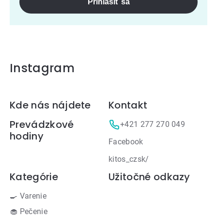
Prihlásiť sa
Instagram
Zápätie
Kde nás nájdete
Kontakt
Prevádzkové
+421 277 270 049
hodiny
Facebook
kitos_czsk/
Kategórie
Užitočné odkazy
🍳 Varenie
🧁 Pečenie