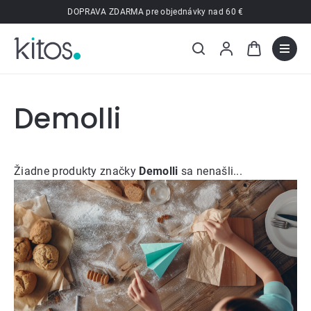
Prejsť
DOPRAVA ZDARMA pre objednávky nad 60 €
na
obsah
Demolli
Žiadne produkty značky
Demolli
sa nenašli...