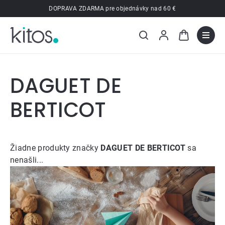
Prejsť
DOPRAVA ZDARMA pre objednávky nad 60 €
na
obsah
DAGUET DE
BERTICOT
Žiadne produkty značky
DAGUET DE BERTICOT
sa
nenašli...