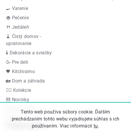
🍳 Varenie
🧁 Pečenie
🍴 Jedáleň
🧹 Čistý domov -
upratovanie
🕯 Dekorácie a sviečky
🥳 Pre deti
🖤 Kitchisimo
🏡 Dom a záhrada
👍🏻 Kolekcie
🆕 Novinky
Akčná ponuka
Tento web používa súbory cookie. Ďalším
Značky
prechádzaním tohto webu vyjadrujete súhlas s ich
Podporujeme
používaním. Viac informácií
tu
.