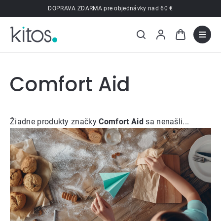
Prejsť
DOPRAVA ZDARMA pre objednávky nad 60 €
na
obsah
Comfort Aid
Žiadne produkty značky
Comfort Aid
sa nenašli...