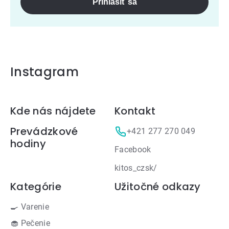
Prihlásiť sa
Instagram
Zápätie
Kde nás nájdete
Kontakt
Prevádzkové
+421 277 270 049
hodiny
Facebook
kitos_czsk/
Kategórie
Užitočné odkazy
🍳 Varenie
🧁 Pečenie