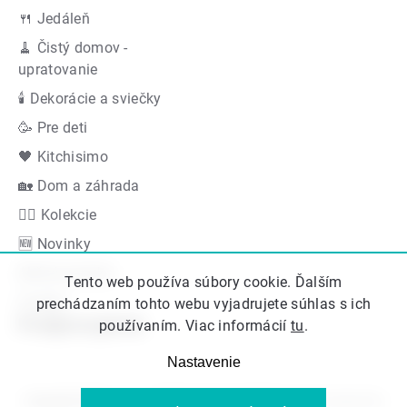
🍴 Jedáleň
🧹 Čistý domov -
upratovanie
🕯 Dekorácie a sviečky
🥳 Pre deti
🖤 Kitchisimo
🏡 Dom a záhrada
👍🏻 Kolekcie
🆕 Novinky
Akčná ponuka
Tento web používa súbory cookie. Ďalším
Značky
prechádzaním tohto webu vyjadrujete súhlas s ich
Podporujeme
používaním. Viac informácií
tu
.
Nastavenie
Copyright 2026
Kitos.sk
. Všetky práva vyhradené.
Upraviť nastavenie