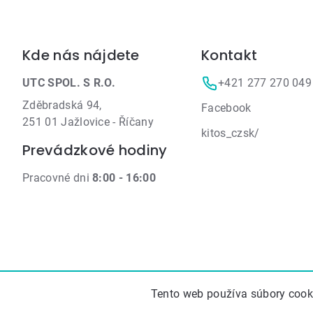
Zápätie
Kde nás nájdete
Kontakt
UTC SPOL. S R.O.
+421 277 270 049
Zděbradská 94,
Facebook
251 01 Jažlovice - Říčany
kitos_czsk/
Prevádzkové hodiny
Pracovné dni
8:00 - 16:00
Tento web používa súbory cooki