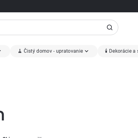
🧹 Čistý domov - upratovanie
🕯 Dekorácie a
n