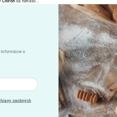
ky
Chiron
sa nenašli...
 informácie o
hrany osobných