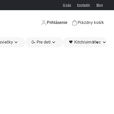
O nás
Kontakty
Blog
Prázdny košík
Prihlásenie
Nákupný koší
 sviečky
🥳 Pre deti
🖤 Kitchisimo
Viac