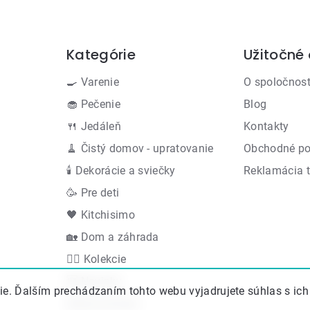
Kategórie
Užitočné
Preskočiť
kategórie
🍳 Varenie
O spoločnost
🧁 Pečenie
Blog
🍴 Jedáleň
Kontakty
🧹 Čistý domov - upratovanie
Obchodné p
🕯 Dekorácie a sviečky
Reklamácia 
🥳 Pre deti
🖤 Kitchisimo
🏡 Dom a záhrada
👍🏻 Kolekcie
🆕 Novinky
e. Ďalším prechádzaním tohto webu vyjadrujete súhlas s ich
Akčná ponuka