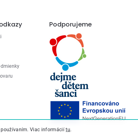
 odkazy
Podporujeme
i
odmienky
tovaru
 používaním. Viac informácií
tu
.