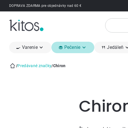
Prejsť
DOPRAVA ZDARMA pre objednávky nad 60 €
na
obsah
🍳 Varenie
🧁 Pečenie
🍴 Jedáleň
/
Predávané značky
/
Chiron
Domov
Bočný
panel
Chiro