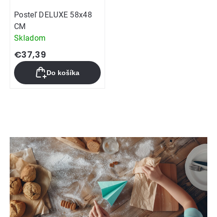
Posteľ DELUXE 58x48
CM
Skladom
€37,39
Do košíka
Ovládacie
prvky
výpisu