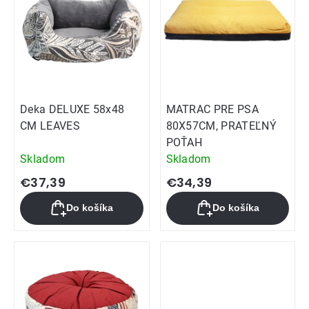
Deka DELUXE 58x48
MATRAC PRE PSA
CM LEAVES
80X57CM, PRATEĽNÝ
POŤAH
Skladom
Skladom
€37,39
€34,39
Do košíka
Do košíka