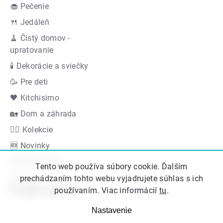
🧁 Pečenie
🍴 Jedáleň
🧹 Čistý domov -
upratovanie
🕯 Dekorácie a sviečky
🥳 Pre deti
🖤 Kitchisimo
🏡 Dom a záhrada
👍🏻 Kolekcie
🆕 Novinky
Akčná ponuka
Tento web používa súbory cookie. Ďalším
Značky
prechádzaním tohto webu vyjadrujete súhlas s ich
Podporujeme
používaním. Viac informácií
tu
.
Nastavenie