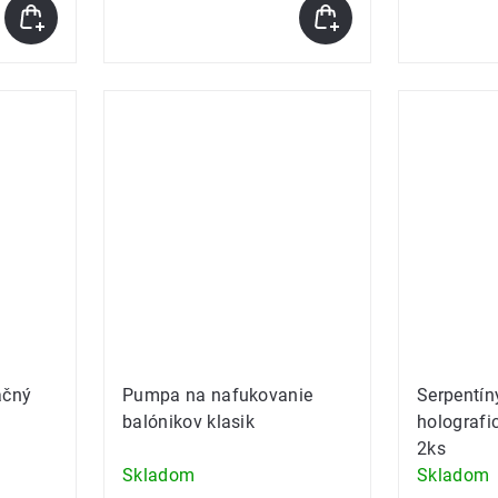
ačný
Pumpa na nafukovanie
Serpentíny
balónikov klasik
holografi
2ks
Skladom
Skladom