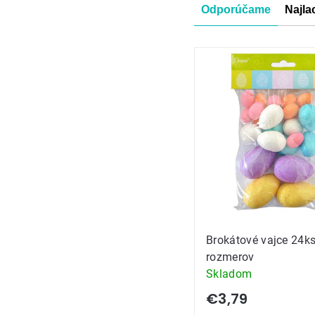
Radenie
Odporúčame
Najla
produkt
Výpis
produkt
Brokátové vajce 24k
rozmerov
Skladom
€3,79