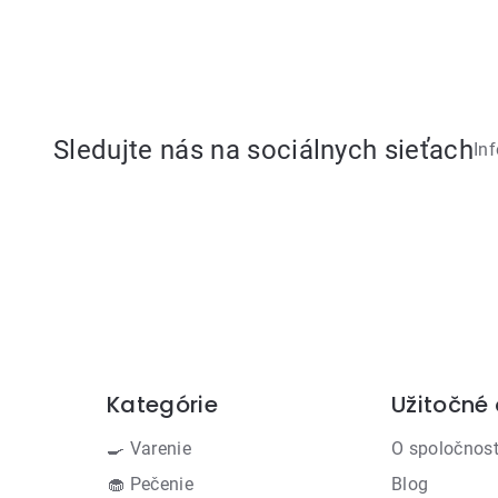
Sledujte nás na sociálnych sieťach
In
Kategórie
Užitočné
Preskočiť
kategórie
🍳 Varenie
O spoločnost
🧁 Pečenie
Blog