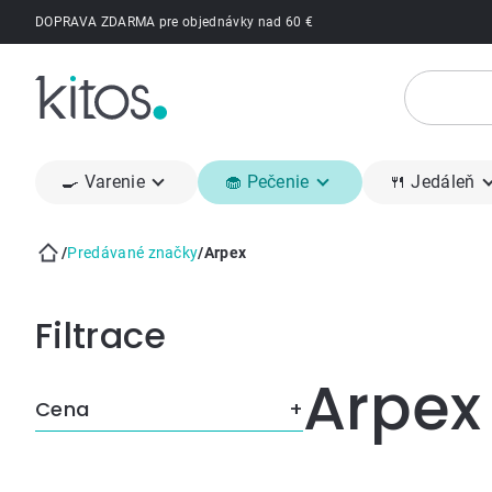
Prejsť
DOPRAVA ZDARMA pre objednávky nad 60 €
na
obsah
🍳 Varenie
🧁 Pečenie
🍴 Jedáleň
/
Predávané značky
/
Arpex
Domov
Bočný
panel
Arpex
Cena