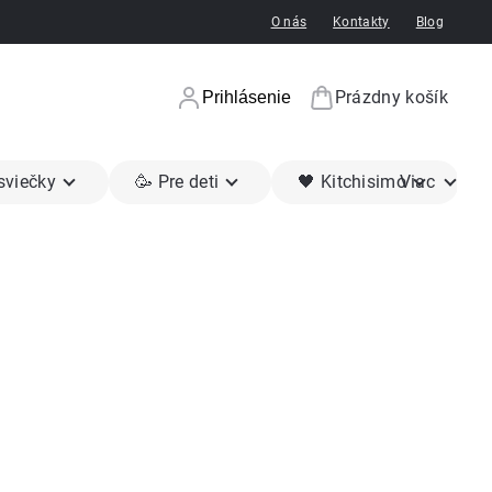
O nás
Kontakty
Blog
Prázdny košík
Prihlásenie
Nákupný koší
 sviečky
🥳 Pre deti
🖤 Kitchisimo
Viac