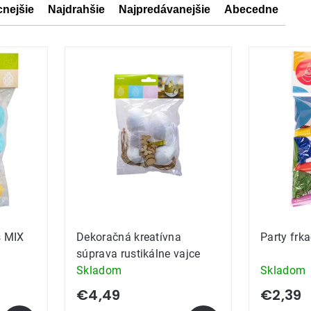
cnejšie
Najdrahšie
Najpredávanejšie
Abecedne
ov
ov
s MIX
Dekoračná kreatívna
Party frk
súprava rustikálne vajce
Skladom
Skladom
€4,49
€2,39