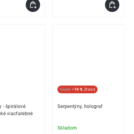
€2,59
–19 %
 - špirálové
Serpentýny, holograf
cké viacfarebné
Skladom