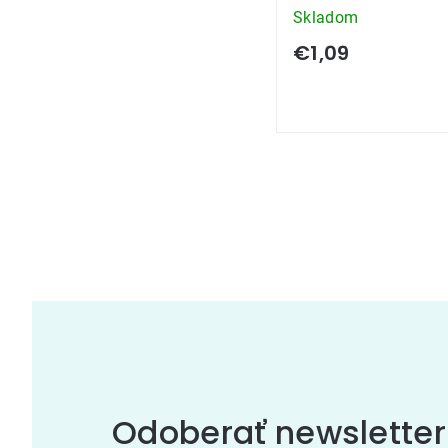
Skladom
€1,09
Ovládacie
prvky
výpisu
Odoberať newsletter