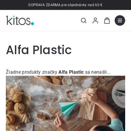
Prejsť
DOPRAVA ZDARMA pre objednávky nad 60 €
na
obsah
Alfa Plastic
Žiadne produkty značky
Alfa Plastic
sa nenašli...