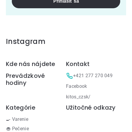
Prihlásiť sa
Instagram
Zápätie
Kde nás nájdete
Kontakt
Prevádzkové
+421 277 270 049
hodiny
Facebook
kitos_czsk/
Kategórie
Užitočné odkazy
🍳 Varenie
🧁 Pečenie