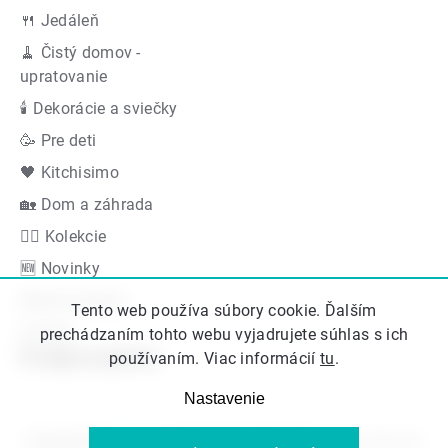
🍴 Jedáleň
🧹 Čistý domov -
upratovanie
🕯 Dekorácie a sviečky
🥳 Pre deti
🖤 Kitchisimo
🏡 Dom a záhrada
👍🏻 Kolekcie
🆕 Novinky
Akčná ponuka
Tento web používa súbory cookie. Ďalším
Značky
prechádzaním tohto webu vyjadrujete súhlas s ich
Podporujeme
používaním. Viac informácií
tu
.
Nastavenie
Copyright 2026
Kitos.sk
. Všetky práva vyhradené.
Upraviť nastavenie