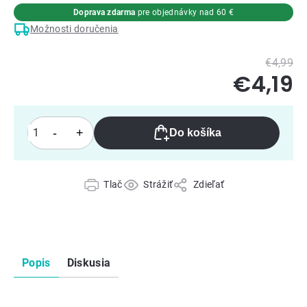
Doprava zdarma
pre objednávky nad 60 €
Možnosti doručenia
€4,99
€4,19
Do košíka
Tlač
Strážiť
Zdieľať
Popis
Diskusia