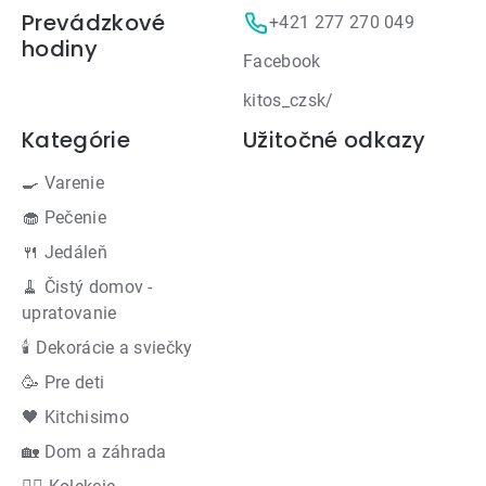
Prevádzkové
+421 277 270 049
hodiny
Facebook
kitos_czsk/
Kategórie
Užitočné odkazy
🍳 Varenie
🧁 Pečenie
🍴 Jedáleň
🧹 Čistý domov -
upratovanie
🕯 Dekorácie a sviečky
🥳 Pre deti
🖤 Kitchisimo
🏡 Dom a záhrada