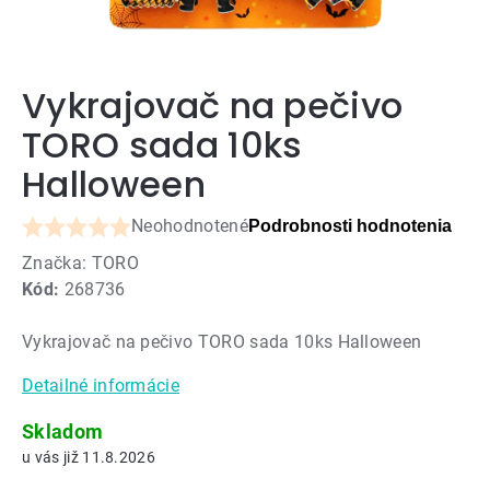
Vykrajovač na pečivo
TORO sada 10ks
Halloween
Neohodnotené
Podrobnosti hodnotenia
Priemerné
Značka:
TORO
hodnotenie
Kód:
268736
produktu
je
Vykrajovač na pečivo TORO sada 10ks Halloween
0,0
z
Detailné informácie
5
hviezdičiek.
Skladom
11.8.2026