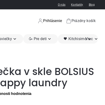
O nás
Kontakty
Blog
Prázdny košík
Prihlásenie
Nákupný koší
 sviečky
🥳 Pre deti
🖤 Kitchisimo
Viac
čka v skle BOLSIUS
happy laundry
nosti hodnotenia