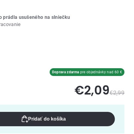
o prádla usušeného na slniečku
pracovanie
Doprava zdarma
pre objednávky nad 60 €
€2,09
€2,99
Pridať do košíka