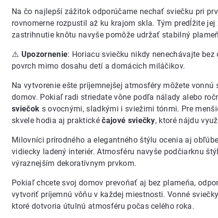
Na čo najlepší zážitok odporúčame nechať sviečku pri pr
rovnomerne rozpustil až ku krajom skla. Tým predĺžite jej
zastrihnutie knôtu navyše pomôže udržať stabilný plameň 
⚠️
Upozornenie
: Horiacu sviečku nikdy nenechávajte bez 
povrch mimo dosahu detí a domácich miláčikov.
Na vytvorenie ešte príjemnejšej atmosféry môžete vonnú sv
domov. Pokiaľ radi striedate vône podľa nálady alebo ro
sviečok
s ovocnými, sladkými i sviežimi tónmi. Pre menš
skvele hodia aj praktické
čajové sviečky
, ktoré nájdu vyu
Milovníci prírodného a elegantného štýlu ocenia aj obľú
vidiecky ladený interiér. Atmosféru navyše podčiarknu št
výraznejším dekoratívnym prvkom.
Pokiaľ chcete svoj domov prevoňať aj bez plameňa, odp
vytvoriť príjemnú vôňu v každej miestnosti. Vonné svieč
ktoré dotvoria útulnú atmosféru počas celého roka.