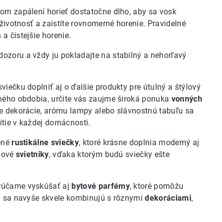
vom zapálení horieť dostatočne dlho, aby sa vosk
 životnosť a zaistíte rovnomerné horenie. Pravidelné
a čistejšie horenie.
dozoru a vždy ju pokladajte na stabilný a nehorľavý
iečku doplniť aj o ďalšie produkty pre útulný a štýlový
čného obdobia, určite vás zaujme široká ponuka
vonných
ie dekorácie, arómu lampy alebo slávnostnú tabuľu sa
žitie v každej domácnosti.
bené
rustikálne sviečky
, ktoré krásne doplnia moderný aj
ýlové
svietniky
, vďaka ktorým budú sviečky ešte
orúčame vyskúšať aj
bytové parfémy
, ktoré pomôžu
ky sa navyše skvele kombinujú s rôznymi
dekoráciami
,