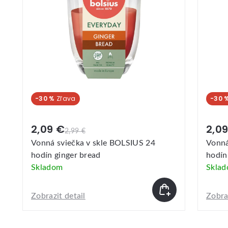
-30 %
-30 
2,09 €
2,0
2,99 €
Vonná sviečka v skle BOLSIUS 24
Vonná
hodín ginger bread
hodín
Skladom
Skla
Zobrazit detail
Zobraz