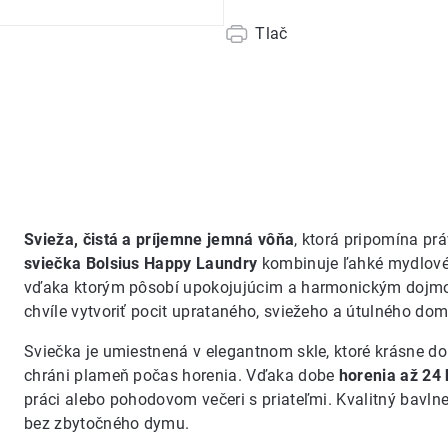
Tlač
Svieža, čistá a príjemne jemná vôňa
, ktorá pripomína p
sviečka Bolsius Happy Laundry
kombinuje ľahké mydlové
vďaka ktorým pôsobí upokojujúcim a harmonickým dojm
chvíle vytvoriť pocit uprataného, ​​sviežeho a útulného do
Sviečka je umiestnená v elegantnom skle, ktoré krásne do
chráni plameň počas horenia. Vďaka dobe
horenia až 24 
práci alebo pohodovom večeri s priateľmi. Kvalitný bavln
bez zbytočného dymu.