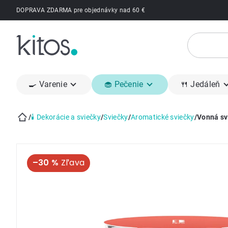
Prejsť
DOPRAVA ZDARMA pre objednávky nad 60 €
na
obsah
🍳 Varenie
🧁 Pečenie
🍴 Jedáleň
/
🕯 Dekorácie a sviečky
/
Sviečky
/
Aromatické sviečky
/
Vonná sv
Domov
–30 %