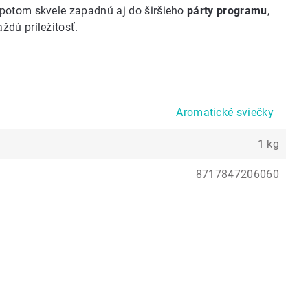
 potom skvele zapadnú aj do širšieho
párty programu
,
ždú príležitosť.
Aromatické sviečky
1 kg
8717847206060