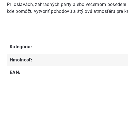
Pri oslavách, záhradných párty alebo večernom posedení
kde pomôžu vytvoriť pohodovú a štýlovú atmosféru pre ka
Kategória
:
Hmotnosť
:
EAN
: