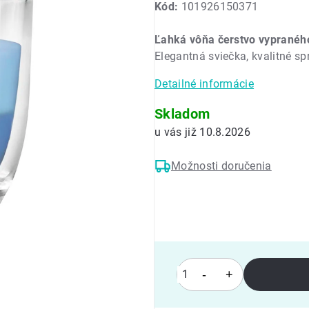
Kód:
101926150371
produktu
je
Ľahká vôňa čerstvo vypranéh
0,0
Elegantná sviečka, kvalitné s
z
5
Detailné informácie
hviezdičiek.
Skladom
10.8.2026
Možnosti doručenia