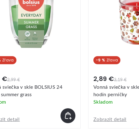
%
-9 %
9 €
2,89 €
2,99 €
3,19 €
 sviečka v skle BOLSIUS 24
Vonná sviečka v s
 summer grass
hodín perníčky
dom
Skladom
it detail
Zobrazit detail