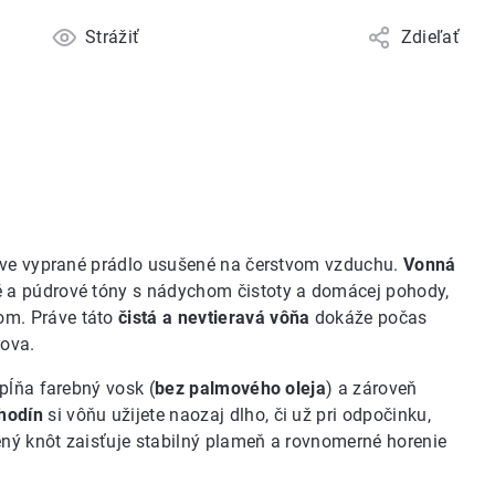
Strážiť
Zdieľať
ráve vyprané prádlo usušené na čerstvom vzduchu.
Vonná
 a púdrové tóny s nádychom čistoty a domácej pohody,
om. Práve táto
čistá a nevtieravá vôňa
dokáže počas
mova.
pĺňa farebný vosk (
bez palmového oleja
) a zároveň
hodín
si vôňu užijete naozaj dlho, či už pri odpočinku,
ený knôt zaisťuje stabilný plameň a rovnomerné horenie