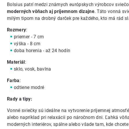
Bolsius patrí medzi známych európskych výrobcov sviečo
moderných vôňach aj príjemnom dizajne
. Táto vonná svi
milým tipom na drobný darček pre každého, kto má rád sl
Rozmery
:
priemer - 7 cm
výška - 8 cm
doba horenia - až 24 hodín
Materiál
:
sklo, vosk, bavlna
Farba
:
odtiene modré
Rady a tipy:
Vonné sviečky sú ideálne na vytvorenie príjemnej atmosf
alebo napríklad pri relaxácii po náročnom dni. Ľahká vôň
moderných interiérov, spálne alebo všade tam, kde chcet