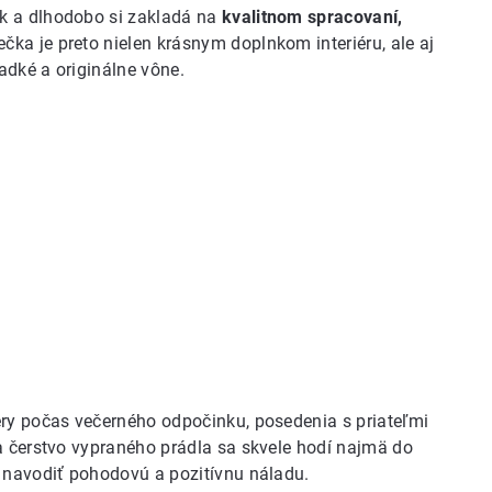
k a dlhodobo si zakladá na
kvalitnom spracovaní,
ečka je preto nielen krásnym doplnkom interiéru, ale aj
adké a originálne vône.
éry počas večerného odpočinku, posedenia s priateľmi
a čerstvo vypraného prádla sa skvele hodí najmä do
e navodiť pohodovú a pozitívnu náladu.