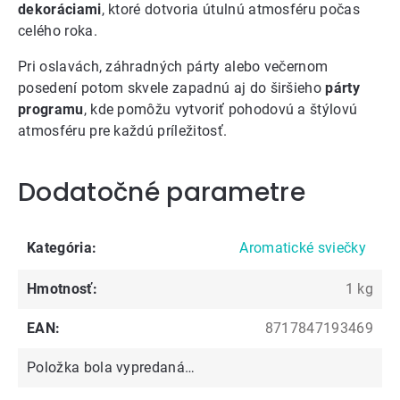
dekoráciami
, ktoré dotvoria útulnú atmosféru počas
celého roka.
Pri oslavách, záhradných párty alebo večernom
posedení potom skvele zapadnú aj do širšieho
párty
programu
, kde pomôžu vytvoriť pohodovú a štýlovú
atmosféru pre každú príležitosť.
Dodatočné parametre
Kategória
:
Aromatické sviečky
Hmotnosť
:
1 kg
EAN
:
8717847193469
Položka bola vypredaná…