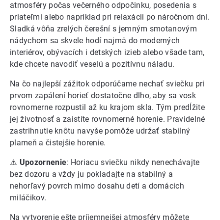
atmosféry počas večerného odpočinku, posedenia s
priateľmi alebo napríklad pri relaxácii po náročnom dni.
Sladká vôňa zrelých čerešní s jemným smotanovým
nádychom sa skvele hodí najmä do moderných
interiérov, obývacích i detských izieb alebo všade tam,
kde chcete navodiť veselú a pozitívnu náladu.
Na čo najlepší zážitok odporúčame nechať sviečku pri
prvom zapálení horieť dostatočne dlho, aby sa vosk
rovnomerne rozpustil až ku krajom skla. Tým predĺžite
jej životnosť a zaistíte rovnomerné horenie. Pravidelné
zastrihnutie knôtu navyše pomôže udržať stabilný
plameň a čistejšie horenie.
⚠️
Upozornenie
: Horiacu sviečku nikdy nenechávajte
bez dozoru a vždy ju pokladajte na stabilný a
nehorľavý povrch mimo dosahu detí a domácich
miláčikov.
Na vytvorenie ešte príjemnejšej atmosféry môžete