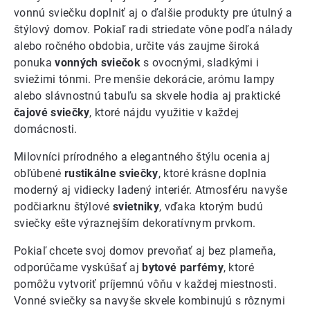
vonnú sviečku doplniť aj o ďalšie produkty pre útulný a
štýlový domov. Pokiaľ radi striedate vône podľa nálady
alebo ročného obdobia, určite vás zaujme široká
ponuka
vonných sviečok
s ovocnými, sladkými i
sviežimi tónmi. Pre menšie dekorácie, arómu lampy
alebo slávnostnú tabuľu sa skvele hodia aj praktické
čajové sviečky
, ktoré nájdu využitie v každej
domácnosti.
Milovníci prírodného a elegantného štýlu ocenia aj
obľúbené
rustikálne sviečky
, ktoré krásne doplnia
moderný aj vidiecky ladený interiér. Atmosféru navyše
podčiarknu štýlové
svietniky
, vďaka ktorým budú
sviečky ešte výraznejším dekoratívnym prvkom.
Pokiaľ chcete svoj domov prevoňať aj bez plameňa,
odporúčame vyskúšať aj
bytové parfémy
, ktoré
pomôžu vytvoriť príjemnú vôňu v každej miestnosti.
Vonné sviečky sa navyše skvele kombinujú s rôznymi