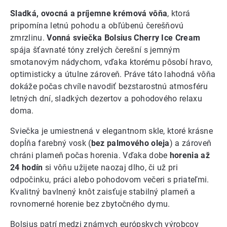
Sladká, ovocná a príjemne krémová vôňa
, ktorá
pripomína letnú pohodu a obľúbenú čerešňovú
zmrzlinu.
Vonná sviečka Bolsius Cherry Ice Cream
spája šťavnaté tóny zrelých čerešní s jemným
smotanovým nádychom, vďaka ktorému pôsobí hravo,
optimisticky a útulne zároveň. Práve táto lahodná vôňa
dokáže počas chvíle navodiť bezstarostnú atmosféru
letných dní, sladkých dezertov a pohodového relaxu
doma.
Sviečka je umiestnená v elegantnom skle, ktoré krásne
dopĺňa farebný vosk (
bez palmového oleja
) a zároveň
chráni plameň počas horenia. Vďaka dobe
horenia až
24 hodín
si vôňu užijete naozaj dlho, či už pri
odpočinku, práci alebo pohodovom večeri s priateľmi.
Kvalitný bavlnený knôt zaisťuje stabilný plameň a
rovnomerné horenie bez zbytočného dymu.
Bolsius patrí medzi známych európskych výrobcov