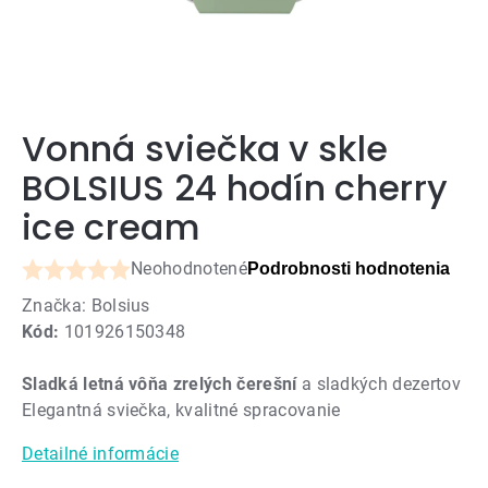
Vonná sviečka v skle
BOLSIUS 24 hodín cherry
ice cream
Neohodnotené
Podrobnosti hodnotenia
Priemerné
Značka:
Bolsius
hodnotenie
Kód:
101926150348
produktu
je
Sladká letná vôňa zrelých čerešní
a sladkých dezertov
0,0
Elegantná sviečka, kvalitné spracovanie
z
5
Detailné informácie
hviezdičiek.