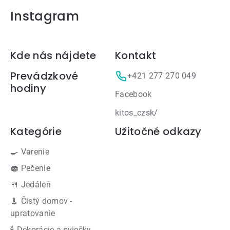
Instagram
Zápätie
Kde nás nájdete
Kontakt
Prevádzkové
+421 277 270 049
hodiny
Facebook
kitos_czsk/
Kategórie
Užitočné odkazy
🍳 Varenie
🧁 Pečenie
🍴 Jedáleň
🧹 Čistý domov -
upratovanie
🕯 Dekorácie a sviečky