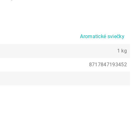
Aromatické sviečky
1 kg
8717847193452