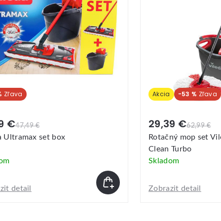
a
-53 %
-5 %
39 €
13,89 €
62,99 €
14,69 €
ný mop set Vileda Easy wring &
Smaltovaný džbán 2
 Turbo
dom
Skladom
it detail
Zobrazit detail