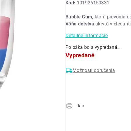
Kód:
101926150331
produktu
je
Bubble Gum,
ktorá prevonia 
0,0
Vôňa detstva
ukrytá v elegant
z
5
Detailné informácie
hviezdičiek.
Položka bola vypredaná…
Vypredané
Možnosti doručenia
Tlač