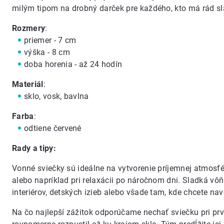
milým tipom na drobný darček pre každého, kto má rád sl
Rozmery
:
priemer - 7 cm
výška - 8 cm
doba horenia - až 24 hodín
Materiál
:
sklo, vosk, bavlna
Farba
:
odtiene červené
Rady a tipy:
Vonné sviečky sú ideálne na vytvorenie príjemnej atmosf
alebo napríklad pri relaxácii po náročnom dni. Sladká 
interiérov, detských izieb alebo všade tam, kde chcete nav
Na čo najlepší zážitok odporúčame nechať sviečku pri pr