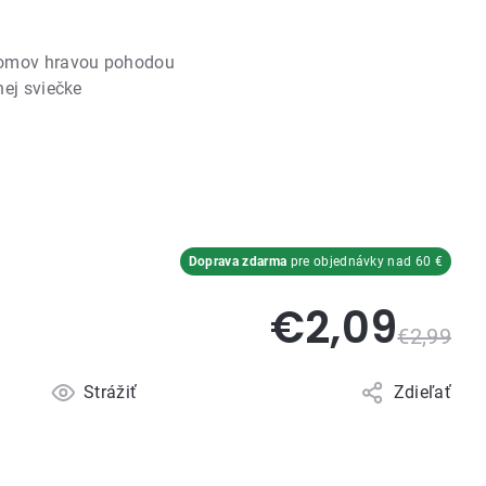
domov hravou pohodou
nej sviečke
Doprava zdarma
pre objednávky nad 60 €
€2,09
€2,99
Strážiť
Zdieľať