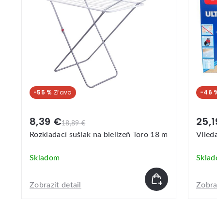
-46 %
Akci
25,19 €
29,
47,49 €
m
Vileda Ultramax set box
Rotač
Clean
Skladom
Skla
Zobrazit detail
Zobraz