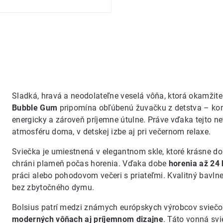
Sladká, hravá a neodolateľne veselá vôňa, ktorá okamžit
Bubble Gum
pripomína obľúbenú žuvačku z detstva – k
energicky a zároveň príjemne útulne. Práve vďaka tejto n
atmosféru doma, v detskej izbe aj pri večernom relaxe.
Sviečka je umiestnená v elegantnom skle, ktoré krásne do
chráni plameň počas horenia. Vďaka dobe
horenia až 24 
práci alebo pohodovom večeri s priateľmi. Kvalitný bavln
bez zbytočného dymu.
Bolsius patrí medzi známych európskych výrobcov sviečo
moderných vôňach aj príjemnom dizajne
. Táto vonná svi