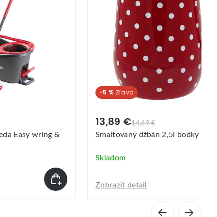
-9 %
7,99 €
8,79 €
,5l bodky
Plastový odpudzovač holubov T
havran
Skladom
Zobrazit detail