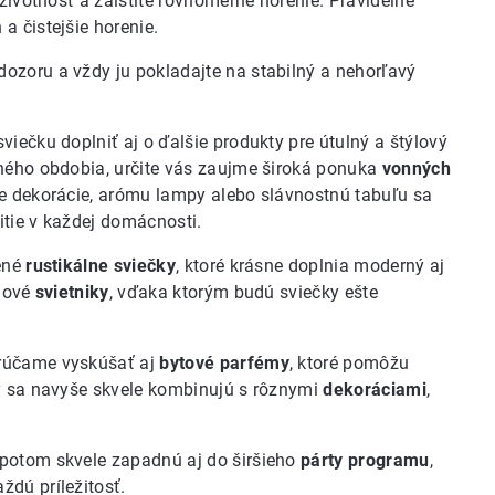
 životnosť a zaistíte rovnomerné horenie. Pravidelné
a čistejšie horenie.
dozoru a vždy ju pokladajte na stabilný a nehorľavý
iečku doplniť aj o ďalšie produkty pre útulný a štýlový
čného obdobia, určite vás zaujme široká ponuka
vonných
ie dekorácie, arómu lampy alebo slávnostnú tabuľu sa
žitie v každej domácnosti.
bené
rustikálne sviečky
, ktoré krásne doplnia moderný aj
ýlové
svietniky
, vďaka ktorým budú sviečky ešte
orúčame vyskúšať aj
bytové parfémy
, ktoré pomôžu
ky sa navyše skvele kombinujú s rôznymi
dekoráciami
,
 potom skvele zapadnú aj do širšieho
párty programu
,
ždú príležitosť.