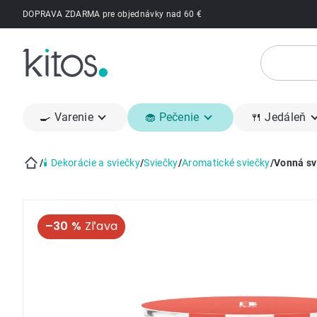
Prejsť
DOPRAVA ZDARMA pre objednávky nad 60 €
na
obsah
🍳 Varenie
🧁 Pečenie
🍴 Jedáleň
/
🕯 Dekorácie a sviečky
/
Sviečky
/
Aromatické sviečky
/
Vonná sv
Domov
–30 %