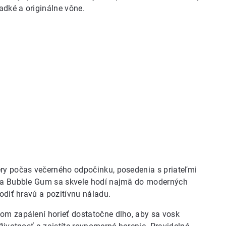
adké a originálne vône.
éry počas večerného odpočinku, posedenia s priateľmi
vôňa Bubble Gum sa skvele hodí najmä do moderných
odiť hravú a pozitívnu náladu.
vom zapálení horieť dostatočne dlho, aby sa vosk