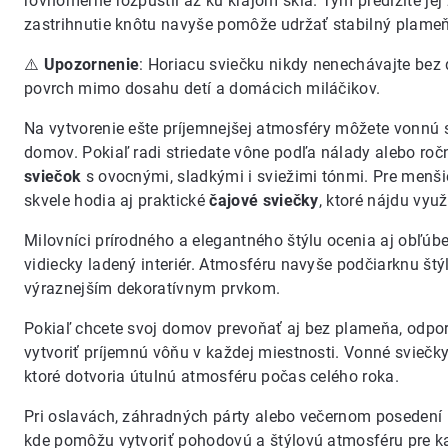
rovnomerne rozpustil až ku krajom skla. Tým predĺžite jej
zastrihnutie knôtu navyše pomôže udržať stabilný plameň 
⚠️
Upozornenie
: Horiacu sviečku nikdy nenechávajte bez 
povrch mimo dosahu detí a domácich miláčikov.
Na vytvorenie ešte príjemnejšej atmosféry môžete vonnú sv
domov. Pokiaľ radi striedate vône podľa nálady alebo ro
sviečok
s ovocnými, sladkými i sviežimi tónmi. Pre menš
skvele hodia aj praktické
čajové sviečky
, ktoré nájdu vyu
Milovníci prírodného a elegantného štýlu ocenia aj obľú
vidiecky ladený interiér. Atmosféru navyše podčiarknu št
výraznejším dekoratívnym prvkom.
Pokiaľ chcete svoj domov prevoňať aj bez plameňa, odp
vytvoriť príjemnú vôňu v každej miestnosti. Vonné svieč
ktoré dotvoria útulnú atmosféru počas celého roka.
Pri oslavách, záhradných párty alebo večernom posedení
kde pomôžu vytvoriť pohodovú a štýlovú atmosféru pre ka