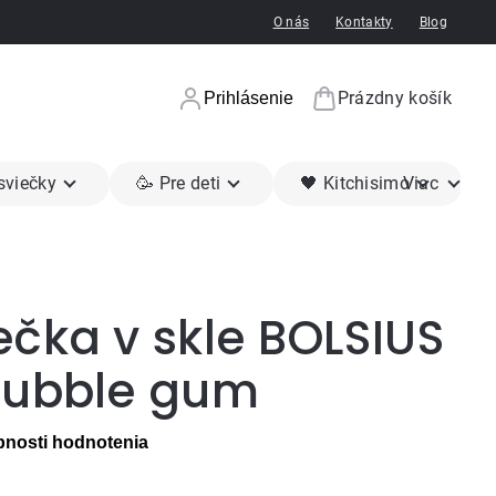
O nás
Kontakty
Blog
Prázdny košík
Prihlásenie
Nákupný koší
 sviečky
🥳 Pre deti
🖤 Kitchisimo
Viac
čka v skle BOLSIUS
bubble gum
nosti hodnotenia