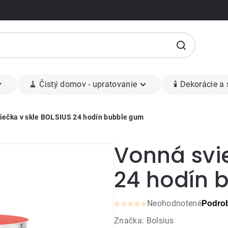
🧹 Čistý domov - upratovanie
🕯 Dekorácie a
iečka v skle BOLSIUS 24 hodín bubble gum
Vonná svie
24 hodín 
Neohodnotené
Podrob
Priemerné
Značka:
Bolsius
hodnotenie