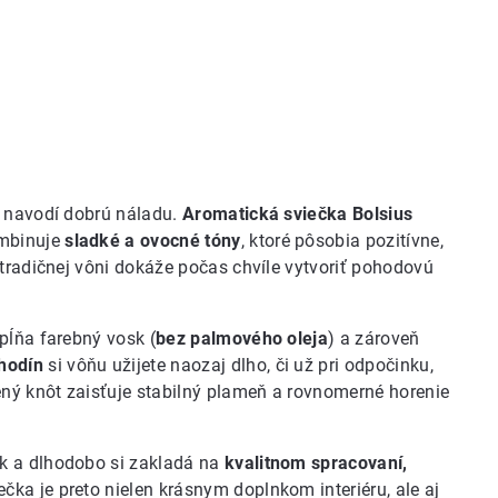
e navodí dobrú náladu.
Aromatická sviečka Bolsius
ombinuje
sladké a ovocné tóny
, ktoré pôsobia pozitívne,
etradičnej vôni dokáže počas chvíle vytvoriť pohodovú
pĺňa farebný vosk (
bez palmového oleja
) a zároveň
hodín
si vôňu užijete naozaj dlho, či už pri odpočinku,
ený knôt zaisťuje stabilný plameň a rovnomerné horenie
k a dlhodobo si zakladá na
kvalitnom spracovaní,
ečka je preto nielen krásnym doplnkom interiéru, ale aj