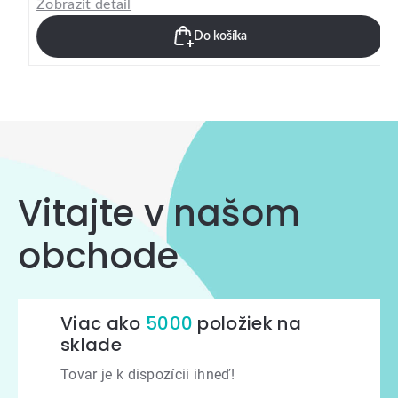
Zobrazit detail
Do košíka
Vitajte v našom
obchode
Viac ako
5000
položiek na
sklade
Tovar je k dispozícii ihneď!