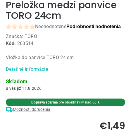
Preložka medzi panvice
TORO 24cm
Neohodnotené
Podrobnosti hodnotenia
Priemerné
Značka:
TORO
hodnotenie
Kód:
263514
produktu
je
Vložka do panvice TORO 24 cm
0,0
z
Detailné informácie
5
hviezdičiek.
Skladom
11.8.2026
Doprava zdarma
pre objednávky nad 60 €
Možnosti doručenia
€1,49