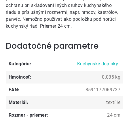
ochranu pri skladovaní iných druhov kuchynského
riadu s príslušnými rozmermi, napr. hrncov, kastrólov,
panvíc. Nemožno používať ako podložku pod horúci
kuchynský riad. Priemer 24 cm.
Dodatočné parametre
Kategória
:
Kuchynské doplnky
Hmotnosť
:
0.035 kg
EAN
:
8591177069737
Materiál
:
textílie
Rozmer - priemer
:
24 cm