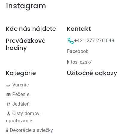
Instagram
Zápätie
Kde nás nájdete
Kontakt
Prevádzkové
+421 277 270 049
hodiny
Facebook
kitos_czsk/
Kategórie
Užitočné odkazy
🍳 Varenie
🧁 Pečenie
🍴 Jedáleň
🧹 Čistý domov -
upratovanie
🕯 Dekorácie a sviečky