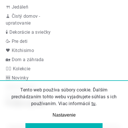
🍴 Jedáleň
🧹 Čistý domov -
upratovanie
🕯 Dekorácie a sviečky
🥳 Pre deti
🖤 Kitchisimo
🏡 Dom a záhrada
👍🏻 Kolekcie
🆕 Novinky
Akčná ponuka
Tento web používa súbory cookie. Ďalším
Značky
prechádzaním tohto webu vyjadrujete súhlas s ich
Podporujeme
používaním. Viac informácií
tu
.
Nastavenie
Copyright 2026
Kitos.sk
. Všetky práva vyhradené.
Upraviť nastavenie