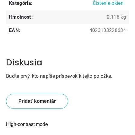
Kategória
:
Čistenie okien
Hmotnosť
:
0.116 kg
EAN
:
4023103228634
Diskusia
Buďte prvý, kto napíše príspevok k tejto položke.
Pridať komentár
High-contrast mode