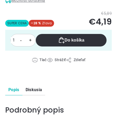
Možnosti doručenia
€5,89
€4,19
SUPER CENA
–28 %
Do košíka
Tlač
Strážiť
Zdieľať
Popis
Diskusia
Podrobný popis