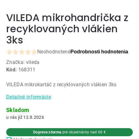
VILEDA mikrohandrička z
recyklovaných vlákien
3ks
Neohodnotené
Podrobnosti hodnotenia
Priemerné
Značka:
vileda
hodnotenie
Kód:
168311
produktu
je
VILEDA mikrokartáč z recyklovaných vlákien 3ks
0,0
z
Detailné informácie
5
hviezdičiek.
Skladom
12.8.2026
Doprava zdarma
pre objednávky nad 60 €