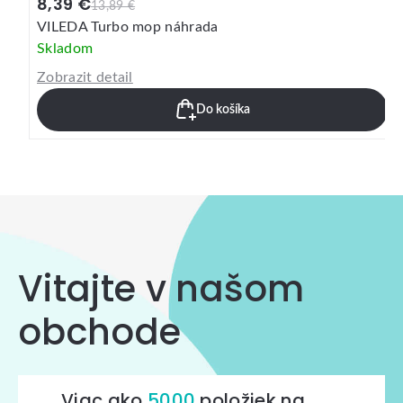
8,39 €
13,89 €
VILEDA Turbo mop náhrada
Skladom
Zobrazit detail
Do košíka
Vitajte v našom
obchode
Viac ako
5000
položiek na