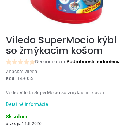
Vileda SuperMocio kýbl
so žmýkacím košom
Neohodnotené
Podrobnosti hodnotenia
Priemerné
Značka:
vileda
hodnotenie
Kód:
148055
produktu
je
Vedro Vileda SuperMocio so žmýkacím košom
0,0
z
Detailné informácie
5
hviezdičiek.
Skladom
11.8.2026