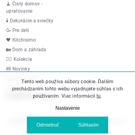
🧹 Čistý domov -
upratovanie
🕯 Dekorácie a sviečky
🥳 Pre deti
🖤 Kitchisimo
🏡 Dom a záhrada
👍🏻 Kolekcie
🆕 Novinky
Akčná ponuka
Tento web používa súbory cookie. Ďalším
Značky
prechádzaním tohto webu vyjadrujete súhlas s ich
Podporujeme
používaním. Viac informácií
tu
.
Nastavenie
Copyright 2026
Kitos.sk
. Všetky práva vyhradené.
Upraviť nastavenie
Odmietnuť
Súhlasím
cookies