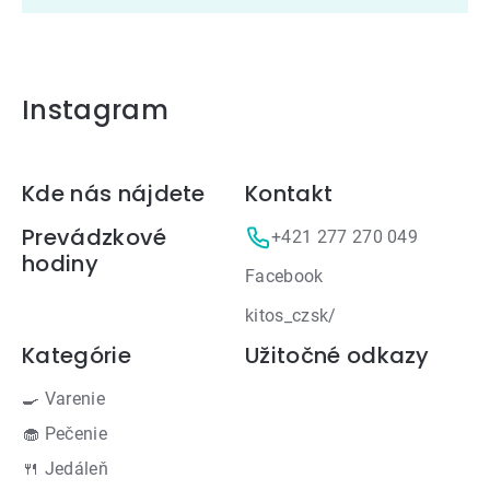
Instagram
Zápätie
Kde nás nájdete
Kontakt
Prevádzkové
+421 277 270 049
hodiny
Facebook
kitos_czsk/
Kategórie
Užitočné odkazy
🍳 Varenie
🧁 Pečenie
🍴 Jedáleň