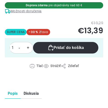
Doprava zdarma
pre objednávky nad 60 €
Možnosti doručenia
€19,29
€13,39
SUPER CENA
–30 %
Pridať do košíka
Tlač
Strážiť
Zdieľať
Popis
Diskusia