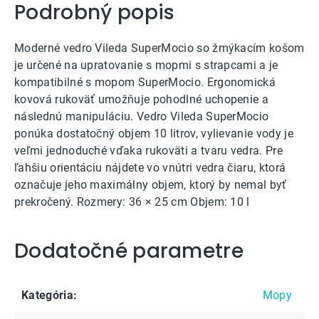
Podrobný popis
Moderné vedro Vileda SuperMocio so žmýkacím košom
je určené na upratovanie s mopmi s strapcami a je
kompatibilné s mopom SuperMocio. Ergonomická
kovová rukoväť umožňuje pohodlné uchopenie a
následnú manipuláciu. Vedro Vileda SuperMocio
ponúka dostatočný objem 10 litrov, vylievanie vody je
veľmi jednoduché vďaka rukoväti a tvaru vedra. Pre
ľahšiu orientáciu nájdete vo vnútri vedra čiaru, ktorá
označuje jeho maximálny objem, ktorý by nemal byť
prekročený. Rozmery: 36 × 25 cm Objem: 10 l
Dodatočné parametre
Kategória
:
Mopy