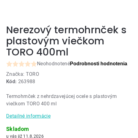
Nerezový termohrnček s
plastovým viečkom
TORO 400ml
Neohodnotené
Podrobnosti hodnotenia
Priemerné
Značka:
TORO
hodnotenie
Kód:
263988
produktu
je
Termohrnček z nehrdzavejúcej ocele s plastovým
0,0
viečkom TORO 400 ml
z
5
Detailné informácie
hviezdičiek.
Skladom
11.8.2026