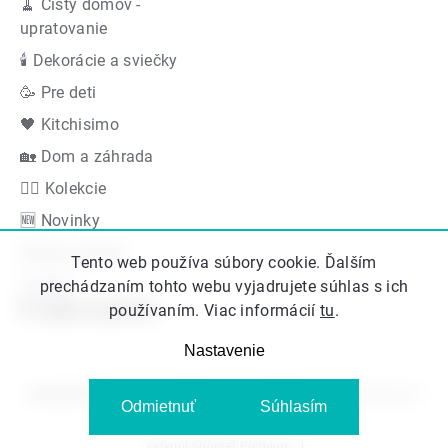
🧹 Čistý domov -
upratovanie
🕯 Dekorácie a sviečky
🥳 Pre deti
🖤 Kitchisimo
🏡 Dom a záhrada
👍🏻 Kolekcie
🆕 Novinky
Akčná ponuka
Tento web používa súbory cookie. Ďalším
Značky
prechádzaním tohto webu vyjadrujete súhlas s ich
Podporujeme
používaním. Viac informácií
tu
.
Nastavenie
Copyright 2026
Kitos.sk
. Všetky práva vyhradené.
Upraviť nastavenie
Odmietnuť
Súhlasím
cookies
Vytvoril Shoptet Premium