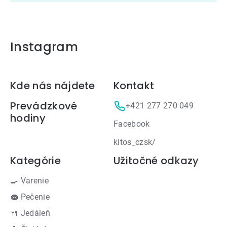
Instagram
Zápätie
Kde nás nájdete
Kontakt
Prevádzkové
+421 277 270 049
hodiny
Facebook
kitos_czsk/
Kategórie
Užitočné odkazy
🍳 Varenie
🧁 Pečenie
🍴 Jedáleň