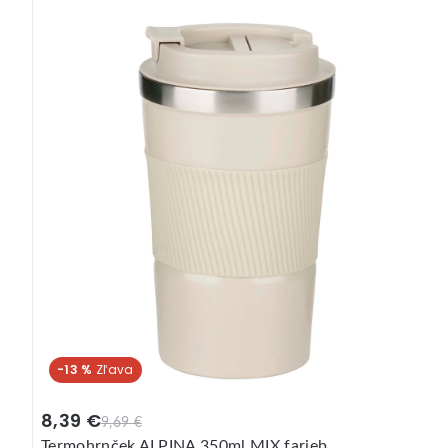
-13 %
8,39 €
9,69 €
Termohrnček ALPINA 350ml MIX farieb