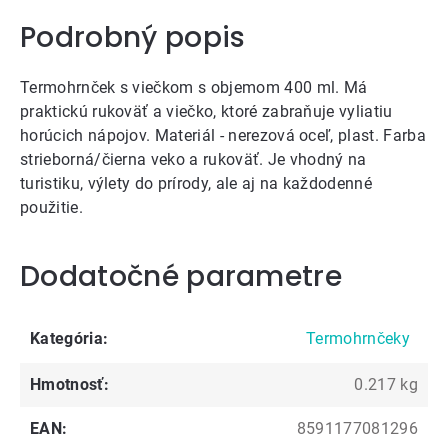
Podrobný popis
Termohrnček s viečkom s objemom 400 ml. Má
praktickú rukoväť a viečko, ktoré zabraňuje vyliatiu
horúcich nápojov. Materiál - nerezová oceľ, plast. Farba
strieborná/čierna veko a rukoväť. Je vhodný na
turistiku, výlety do prírody, ale aj na každodenné
použitie.
Dodatočné parametre
Kategória
:
Termohrnčeky
Hmotnosť
:
0.217 kg
EAN
:
8591177081296