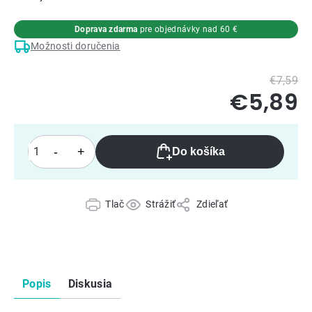
Doprava zdarma
pre objednávky nad 60 €
Možnosti doručenia
€7,59
€5,89
Do košíka
Tlač
Strážiť
Zdieľať
Popis
Diskusia