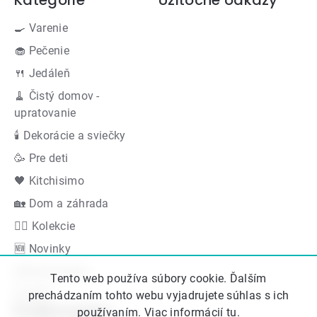
🍳 Varenie
🧁 Pečenie
🍴 Jedáleň
🧹 Čistý domov -
upratovanie
🕯 Dekorácie a sviečky
🥳 Pre deti
🖤 Kitchisimo
🏡 Dom a záhrada
👍🏻 Kolekcie
🆕 Novinky
Akčná ponuka
Tento web používa súbory cookie. Ďalším
Značky
prechádzaním tohto webu vyjadrujete súhlas s ich
Podporujeme
používaním. Viac informácií
tu
.