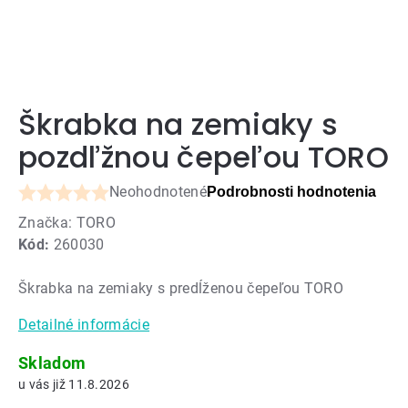
Škrabka na zemiaky s
pozdľžnou čepeľou TORO
Neohodnotené
Podrobnosti hodnotenia
Priemerné
Značka:
TORO
hodnotenie
Kód:
260030
produktu
je
Škrabka na zemiaky s predĺženou čepeľou TORO
0,0
z
Detailné informácie
5
hviezdičiek.
Skladom
11.8.2026