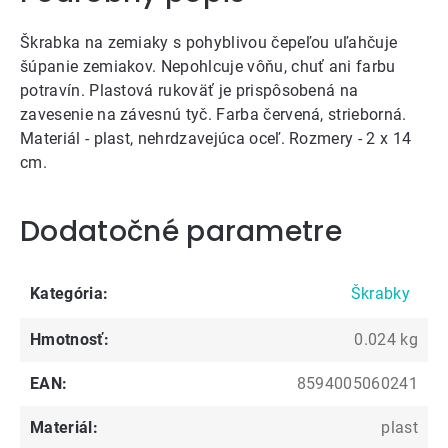
Škrabka na zemiaky s pohyblivou čepeľou uľahčuje
šúpanie zemiakov. Nepohlcuje vôňu, chuť ani farbu
potravín. Plastová rukoväť je prispôsobená na
zavesenie na závesnú tyč. Farba červená, strieborná.
Materiál - plast, nehrdzavejúca oceľ. Rozmery - 2 x 14
cm.
Dodatočné parametre
Kategória
:
Škrabky
Hmotnosť
:
0.024 kg
EAN
:
8594005060241
Materiál
:
plast