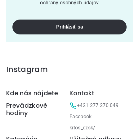
ochrany osobných údajov
Prihlásiť sa
Instagram
Zápätie
Kde nás nájdete
Kontakt
Prevádzkové
+421 277 270 049
hodiny
Facebook
kitos_czsk/
Kategórie
Užitočné odkazy