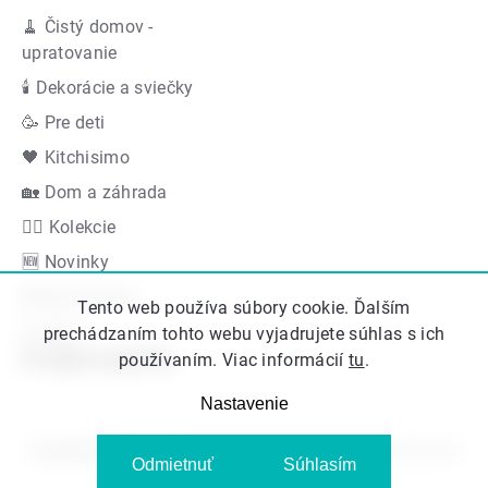
🧹 Čistý domov -
upratovanie
🕯 Dekorácie a sviečky
🥳 Pre deti
🖤 Kitchisimo
🏡 Dom a záhrada
👍🏻 Kolekcie
🆕 Novinky
Akčná ponuka
Tento web používa súbory cookie. Ďalším
Značky
prechádzaním tohto webu vyjadrujete súhlas s ich
Podporujeme
používaním. Viac informácií
tu
.
Nastavenie
Copyright 2026
Kitos.sk
. Všetky práva vyhradené.
Upraviť nastavenie
Odmietnuť
Súhlasím
cookies