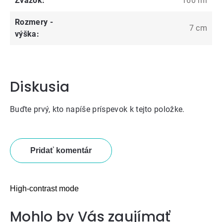
Zväzok
:
160 ml
Rozmery -
7 cm
výška
:
Diskusia
Buďte prvý, kto napíše príspevok k tejto položke.
Pridať komentár
High-contrast mode
Mohlo by Vás zaujímať