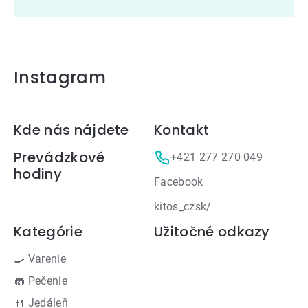
Instagram
Zápätie
Kde nás nájdete
Kontakt
Prevádzkové
+421 277 270 049
hodiny
Facebook
kitos_czsk/
Kategórie
Užitočné odkazy
🍳 Varenie
🧁 Pečenie
🍴 Jedáleň