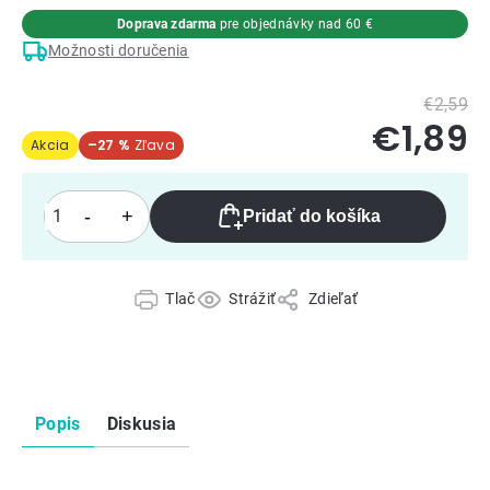
Doprava zdarma
pre objednávky nad 60 €
Možnosti doručenia
€2,59
€1,89
Akcia
–27 %
Pridať do košíka
Tlač
Strážiť
Zdieľať
Popis
Diskusia