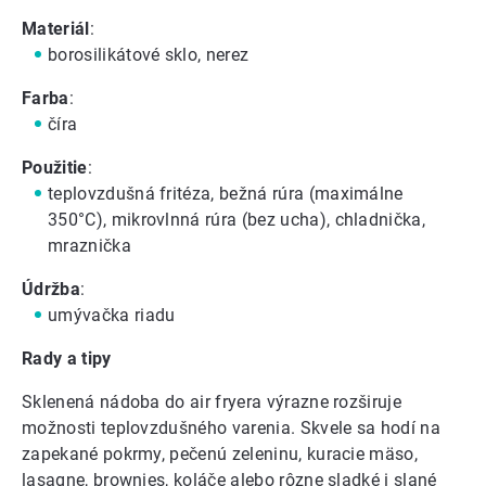
Materiál
:
borosilikátové sklo, nerez
Farba
:
číra
Použitie
:
teplovzdušná fritéza, bežná rúra (maximálne
350°C), mikrovlnná rúra (bez ucha), chladnička,
mraznička
Údržba
:
umývačka riadu
Rady a tipy
Sklenená nádoba do air fryera výrazne rozširuje
možnosti teplovzdušného varenia. Skvele sa hodí na
zapekané pokrmy, pečenú zeleninu, kuracie mäso,
lasagne, brownies, koláče alebo rôzne sladké i slané