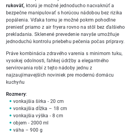
rukoväť,
ktorú je možné jednoducho nacvaknúť a
bezpečne manipulovať s horúcou nádobou bez rizika
popálenia. Vďaka tomu je možné pokrm pohodlne
preniesť priamo z air fryera rovno na stôl bez ďalšieho
prekladania. Sklenené prevedenie navyše umožňuje
jednoduchú kontrolu priebehu pečenia počas prípravy.
Práve kombinácia zdravého varenia s minimom tuku,
vysokej odolnosti, ľahkej údržby a elegantného
servírovania robí z tejto nádoby jednu z
najzaujímavejších noviniek pre modernú domácu
kuchyňu
Rozmery
:
vonkajšia šírka - 20 cm
vonkajšia dĺžka – 18 cm
vonkajšia výška - 8 cm
objem - 2000 ml
váha – 900 g