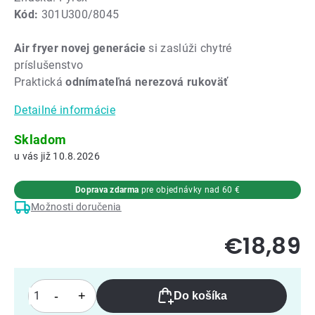
Kód:
301U300/8045
produktu
je
Air fryer novej generácie
si zaslúži chytré
0,0
príslušenstvo
z
Praktická
odnímateľná nerezová rukoväť
5
hviezdičiek.
Detailné informácie
Skladom
10.8.2026
Doprava zdarma
pre objednávky nad 60 €
Možnosti doručenia
€18,89
Do košíka