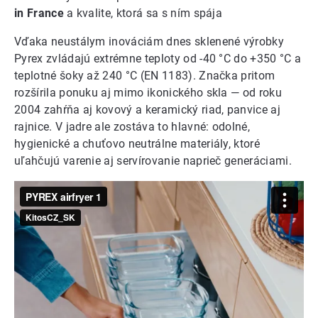
in France
a kvalite, ktorá sa s ním spája
Vďaka neustálym inováciám dnes sklenené výrobky
Pyrex zvládajú extrémne teploty od -40 °C do +350 °C a
teplotné šoky až 240 °C (EN 1183). Značka pritom
rozšírila ponuku aj mimo ikonického skla — od roku
2004 zahŕňa aj kovový a keramický riad, panvice aj
rajnice. V jadre ale zostáva to hlavné: odolné,
hygienické a chuťovo neutrálne materiály, ktoré
uľahčujú varenie aj servírovanie naprieč generáciami.