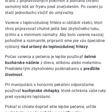
šťavu z pripravovaných pokrmov a pomáha chrániť
samotný kôš air fryeru pred znečistením. Po varení ju
stačí jednoducho vložiť do umývačky.
Varenie v teplovzdušnej fritéze si obľúbili všetci, ktorí
chcú pripravovať chutné jedlá bez zbytočného tuku,
rýchlo a s minimom námahy. Aby bolo varenie naozaj
pohodlné a rozmanité, pripravili sme pre vás špeciálne
vybraný
riad určený do teplovzdušnej fritézy
.
Počas varenia a pečenia je lepšie používať
šetrné
kuchárske náčinie
z dreva, silikónu alebo melamínu.
Predídete tým zbytočnému poškriabaniu a
predĺžite
životnosť.
Pri manipulácii s horúcimi pekáčmi odporúčame
používať
kuchynské chňapky
, ktoré ochránia vaše ruky
pred vysokými teplotami.
Pokiaľ si chcete dopriať ešte lepšie pečenie, určite