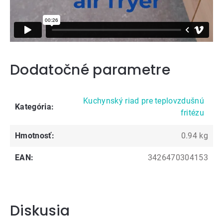
Dodatočné parametre
Kuchynský riad pre teplovzdušnú
Kategória
:
fritézu
Hmotnosť
:
0.94 kg
EAN
:
3426470304153
Diskusia