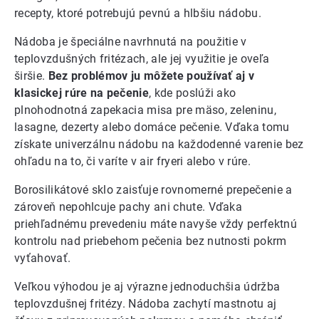
recepty, ktoré potrebujú pevnú a hlbšiu nádobu.
Nádoba je špeciálne navrhnutá na použitie v
teplovzdušných fritézach, ale jej využitie je oveľa
širšie.
Bez problémov ju môžete používať aj v
klasickej rúre na pečenie
, kde poslúži ako
plnohodnotná zapekacia misa pre mäso, zeleninu,
lasagne, dezerty alebo domáce pečenie. Vďaka tomu
získate univerzálnu nádobu na každodenné varenie bez
ohľadu na to, či varíte v air fryeri alebo v rúre.
Borosilikátové sklo zaisťuje rovnomerné prepečenie a
zároveň nepohlcuje pachy ani chute. Vďaka
priehľadnému prevedeniu máte navyše vždy perfektnú
kontrolu nad priebehom pečenia bez nutnosti pokrm
vyťahovať.
Veľkou výhodou je aj výrazne jednoduchšia údržba
teplovzdušnej fritézy. Nádoba zachytí mastnotu aj