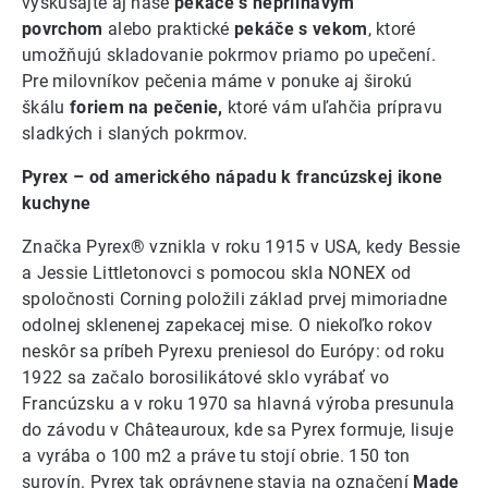
vyskúšajte aj naše
pekáče s nepriľnavým
povrchom
alebo praktické
pekáče s vekom
, ktoré
umožňujú skladovanie pokrmov priamo po upečení.
Pre milovníkov pečenia máme v ponuke aj širokú
škálu
foriem na pečenie,
ktoré vám uľahčia prípravu
sladkých i slaných pokrmov.
Pyrex – od amerického nápadu k francúzskej ikone
kuchyne
Značka Pyrex® vznikla v roku 1915 v USA, kedy Bessie
a Jessie Littletonovci s pomocou skla NONEX od
spoločnosti Corning položili základ prvej mimoriadne
odolnej sklenenej zapekacej mise. O niekoľko rokov
neskôr sa príbeh Pyrexu preniesol do Európy: od roku
1922 sa začalo borosilikátové sklo vyrábať vo
Francúzsku a v roku 1970 sa hlavná výroba presunula
do závodu v Châteauroux, kde sa Pyrex formuje, lisuje
a vyrába o 100 m2 a práve tu stojí obrie. 150 ton
surovín. Pyrex tak oprávnene stavia na označení
Made