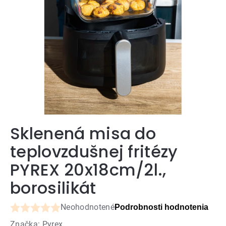
Sklenená misa do
teplovzdušnej fritézy
PYREX 20x18cm/2l.,
borosilikát
Neohodnotené
Podrobnosti hodnotenia
Priemerné
Značka:
Pyrex
hodnotenie