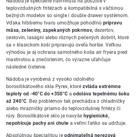
Nádoba je špeciálne navrhnutá na použitie v
teplovzdušných fritézach a kompatibilná s väčšinou
bežných modelov so single i double drawer systémom.
Vďaka hlbšiemu tvaru umožňuje pohodlnú
prípravu
mäsa, zeleniny, zapekaných pokrmov,
dezertov,
cestovín, lasagní alebo rôznych pečených dobrôt, ktoré
sa v klasickom koši pripravujú oveľa horšie. Veľkou
výhodou je aj ochrana samotného koša air fryera pred
mastnotou a znečistením, čo výrazne uľahčuje
následné čistenie.
Nádoba je vyrobená z vysoko odolného
borosilikátového skla Pyrex, ktoré
zvláda extrémne
teploty od -40°C do +350°C
a
odoláva tepelnému šoku
až 240°C
. Bez problémov tak prechádza z chladničky
alebo mrazničky priamo do teplovzdušnej fritézy či
rúry. Borosilikátové sklo je navyše
hygienické,
nepohlcuje pachy ani chute
a veľmi ľahko sa udržuje.
Absolútnou špecialitou je
odnímateľná nerezová