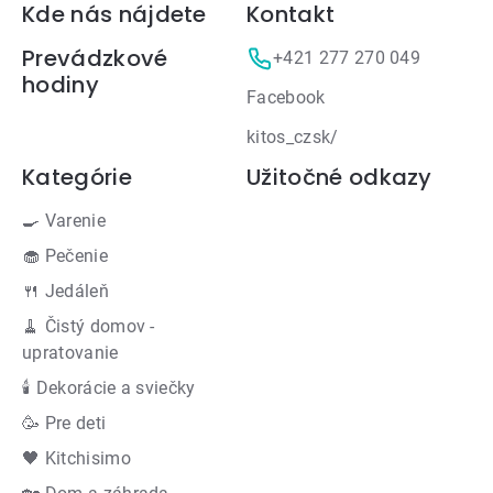
Zápätie
Kde nás nájdete
Kontakt
Prevádzkové
+421 277 270 049
hodiny
Facebook
kitos_czsk/
Kategórie
Užitočné odkazy
🍳 Varenie
🧁 Pečenie
🍴 Jedáleň
🧹 Čistý domov -
upratovanie
🕯 Dekorácie a sviečky
🥳 Pre deti
🖤 Kitchisimo