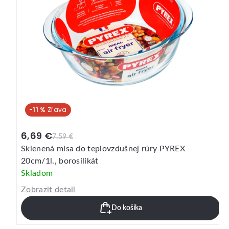
-11 %
6,69 €
7,59 €
Sklenená misa do teplovzdušnej rúry PYREX
20cm/1l., borosilikát
Skladom
Zobrazit detail
Do košíka