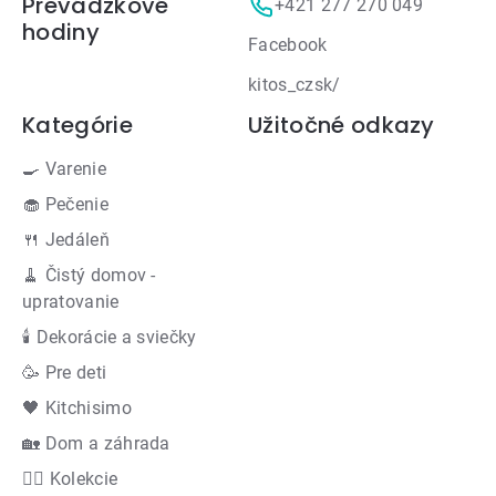
Prevádzkové
+421 277 270 049
hodiny
Facebook
kitos_czsk/
Kategórie
Užitočné odkazy
🍳 Varenie
🧁 Pečenie
🍴 Jedáleň
🧹 Čistý domov -
upratovanie
🕯 Dekorácie a sviečky
🥳 Pre deti
🖤 Kitchisimo
🏡 Dom a záhrada
👍🏻 Kolekcie