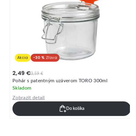
Akcia
-30 %
2,49 €
3,59 €
Pohár s patentným uzáverom TORO 300ml
Skladom
Zobrazit detail
Do košíka