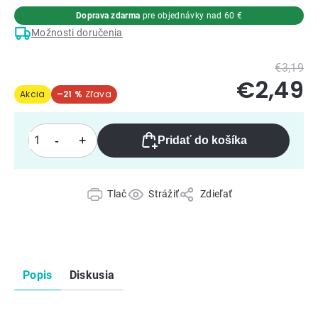
Doprava zdarma
pre objednávky nad 60 €
Možnosti doručenia
€3,19
€2,49
Akcia
–21 %
Pridať do košíka
Tlač
Strážiť
Zdieľať
Popis
Diskusia