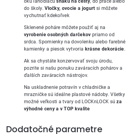
oku lahodiacu
snaku na cesty
, do práce alebo
do školy.
Vločky, ovocie a jogurt
si môžete
vychutnať kdekoľvek
Sklenené poháre
môžete použiť aj na
vyrobenie osobných darčekov
priamo od
srdca. Spomienky na dovolenku alebo farebné
kamienky a piesok vytvoria
krásne dekorácie
.
Ak sa chystáte konzervovať svoju úrodu,
pozrite si
našu ponuku zaváracích pohárov
a
ďalších
zaváracích nástrojov
.
Na uskladnenie potravín v chladničke a
mrazničke sú ideálne
plastové nádoby
. Všetky
možné veľkosti a tvary od LOCKnLOCK sú
za
výhodné ceny a v TOP kvalite
Dodatočné parametre