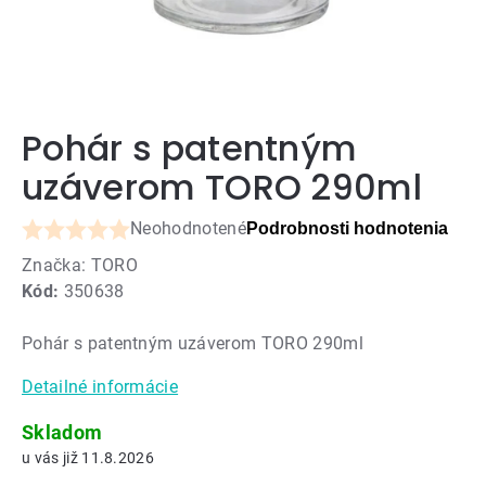
Pohár s patentným
uzáverom TORO 290ml
Neohodnotené
Podrobnosti hodnotenia
Priemerné
Značka:
TORO
hodnotenie
Kód:
350638
produktu
je
Pohár s patentným uzáverom TORO 290ml
0,0
z
Detailné informácie
5
hviezdičiek.
Skladom
11.8.2026