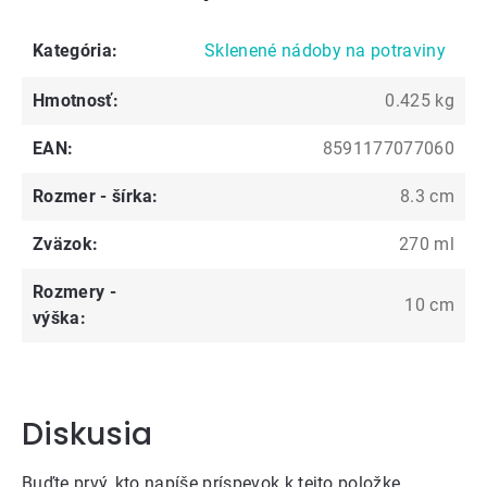
Kategória
:
Sklenené nádoby na potraviny
Hmotnosť
:
0.425 kg
EAN
:
8591177077060
Rozmer - šírka
:
8.3 cm
Zväzok
:
270 ml
Rozmery -
10 cm
výška
:
Diskusia
Buďte prvý, kto napíše príspevok k tejto položke.