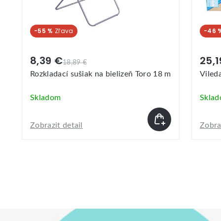
-55 %
-46 
8,39 €
25,1
18,89 €
Rozkladací sušiak na bielizeň Toro 18 m
Viled
Skladom
Skla
Zobrazit detail
Zobraz