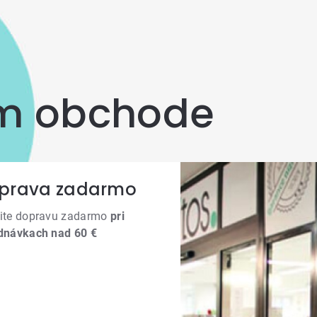
om obchode
prava zadarmo
ite dopravu zadarmo
pri
dnávkach nad 60 €