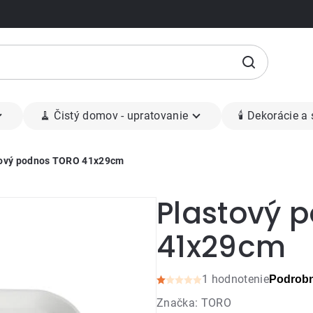
🧹 Čistý domov - upratovanie
🕯 Dekorácie a
tový podnos TORO 41x29cm
Plastový 
41x29cm
1 hodnotenie
Podrobn
Priemerné
Značka:
TORO
hodnotenie