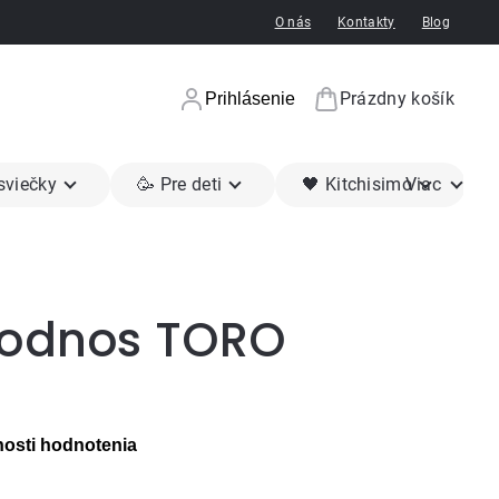
O nás
Kontakty
Blog
Prázdny košík
Prihlásenie
Nákupný koší
 sviečky
🥳 Pre deti
🖤 Kitchisimo
Viac
podnos TORO
osti hodnotenia