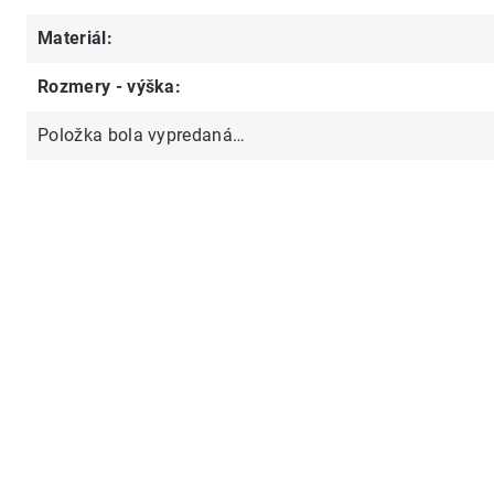
Materiál
:
Rozmery - výška
:
Položka bola vypredaná…