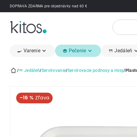
Prejsť
DOPRAVA ZDARMA pre objednávky nad 60 €
na
obsah
🍳 Varenie
🧁 Pečenie
🍴 Jedáleň
/
🍴 Jedáleň
/
Servírovanie
/
Servírovacie podnosy a misy
/
Plas
Domov
–16 %