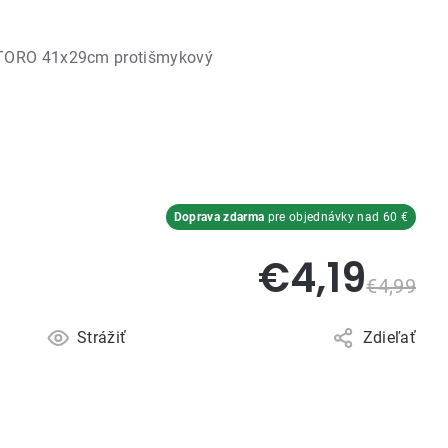
 TORO 41x29cm protišmykový
Doprava zdarma
pre objednávky nad 60 €
€4,19
€4,99
Strážiť
Zdieľať