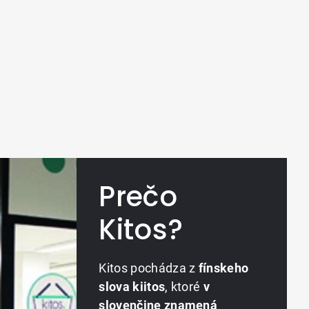
Prečo
Kitos?
Kitos pochádza z
fínskeho
slova kiitos
, ktoré
v
slovenčine znamená