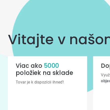
Vitajte v naš
Viac ako
5000
Do
položiek na sklade
Využ
obje
Tovar je k dispozícii ihneď!