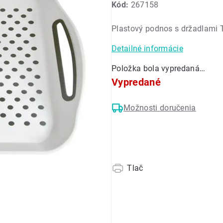
Kód:
267158
produktu
je
Plastový podnos s držadlami
1,0
z
Detailné informácie
5
hviezdičiek.
Položka bola vypredaná…
Vypredané
Možnosti doručenia
Tlač