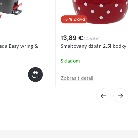
-5 %
13,89 €
14,69 €
eda Easy wring &
Smaltovaný džbán 2,5l bodky
Skladom
Zobrazit detail