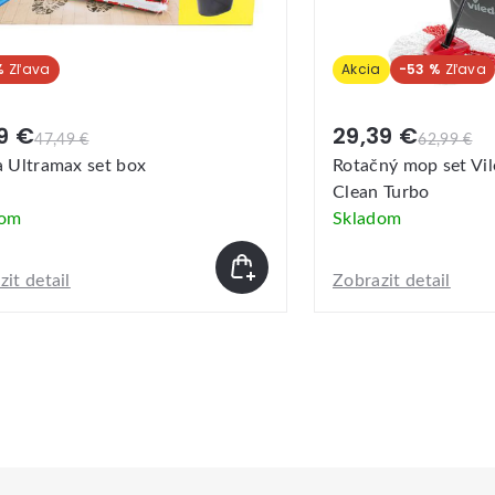
%
Akcia
-53 %
9 €
29,39 €
47,49 €
62,99 €
a Ultramax set box
Rotačný mop set Vil
Clean Turbo
dom
Skladom
it detail
Zobrazit detail