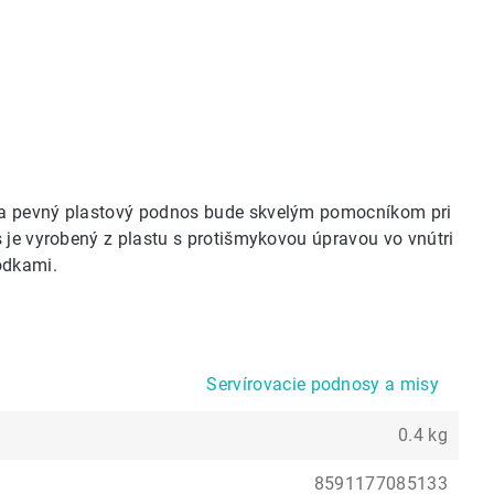
 a pevný plastový podnos bude skvelým pomocníkom pri
 je vyrobený z plastu s protišmykovou úpravou vo vnútri
odkami.
Servírovacie podnosy a misy
0.4 kg
8591177085133