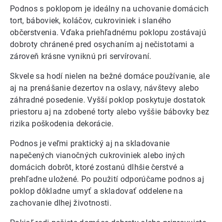
Podnos s poklopom je ideálny na uchovanie domácich
tort, báboviek, koláčov, cukroviniek i slaného
občerstvenia. Vďaka priehľadnému poklopu zostávajú
dobroty chránené pred osychaním aj nečistotami a
zároveň krásne vyniknú pri servírovaní.
Skvele sa hodí nielen na bežné domáce používanie, ale
aj na prenášanie dezertov na oslavy, návštevy alebo
záhradné posedenie. Vyšší poklop poskytuje dostatok
priestoru aj na zdobené torty alebo vyššie bábovky bez
rizika poškodenia dekorácie.
Podnos je veľmi praktický aj na skladovanie
napečených vianočných cukroviniek alebo iných
domácich dobrôt, ktoré zostanú dlhšie čerstvé a
prehľadne uložené. Po použití odporúčame podnos aj
poklop dôkladne umyť a skladovať oddelene na
zachovanie dlhej životnosti.