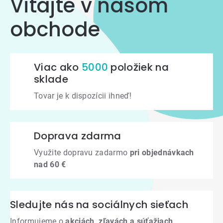
Vitajte v našom
obchode
Viac ako
5000
položiek na
sklade
Tovar je k dispozícii ihneď!
Doprava zdarma
Využite dopravu zadarmo
pri objednávkach
nad 60 €
Sledujte nás na sociálnych sieťach
Informujeme o
akciách, zľavách a súťažiach