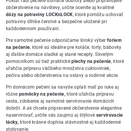
Pokiaľ radi pečiete domáce dobroty alebo pripravujete
občerstvenie na návštevy, určite oceníte aj kvalitné
dózy na potraviny LOCKnLOCK
, ktoré pomôžu uchovať
potraviny dlhšie čerstvé a bezpečne uložené pri
každodennom používaní.
Pre samotné pečenie odporúčame široký výber
foriem
na pečenie
, ktoré sú ideálne pre koláče, torty, bábovky
aj ďalšie domáce sladké aj slané recepty. Skvelým
pomocníkom sú tiež praktické
plechy na pečenie
, ktoré
uľahčia prípravu väčšieho množstva cukroviniek,
pečiva alebo občerstvenia na oslavy a rodinné akcie.
Pri domácom pečení sa navyše oplatí mať po ruke aj
rôzne
pomôcky na pečenie,
ktoré uľahčia prípravu
cesta, zdobenie aj samotné servírovanie domácich
dobrôt. A ak chcete pripravené občerstvenie elegantne
naservírovať, určite vás zaujmú aj štýlové
servírovacie
tácky,
ktoré krásne doplnia slávnostné aj každodenné
stolovanie.