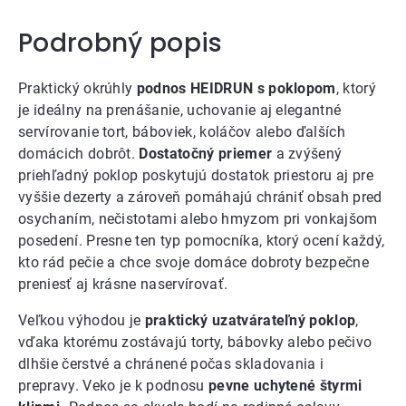
Podrobný popis
Praktický okrúhly
podnos HEIDRUN s poklopom
, ktorý
je ideálny na prenášanie, uchovanie aj elegantné
servírovanie tort, báboviek, koláčov alebo ďalších
domácich dobrôt.
Dostatočný priemer
a zvýšený
priehľadný poklop poskytujú dostatok priestoru aj pre
vyššie dezerty a zároveň pomáhajú chrániť obsah pred
osychaním, nečistotami alebo hmyzom pri vonkajšom
posedení. Presne ten typ pomocníka, ktorý ocení každý,
kto rád pečie a chce svoje domáce dobroty bezpečne
preniesť aj krásne naservírovať.
Veľkou výhodou je
praktický uzatvárateľný poklop
,
vďaka ktorému zostávajú torty, bábovky alebo pečivo
dlhšie čerstvé a chránené počas skladovania i
prepravy. Veko je k podnosu
pevne uchytené štyrmi