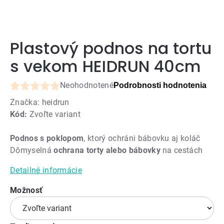
Plastový podnos na tortu
s vekom HEIDRUN 40cm
Neohodnotené
Podrobnosti hodnotenia
Priemerné
Značka:
heidrun
hodnotenie
Kód:
Zvoľte variant
produktu
je
Podnos s poklopom
, ktorý ochráni bábovku aj koláč
0,0
Dômyselná
ochrana torty alebo bábovky
na cestách
z
5
Detailné informácie
hviezdičiek.
Možnosť