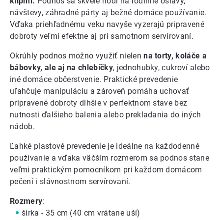
klipmi.
Podnos sa skvele hodí na rodinné oslavy,
návštevy, záhradné párty aj bežné domáce používanie.
Vďaka priehľadnému veku navyše vyzerajú pripravené
dobroty veľmi efektne aj pri samotnom servírovaní.
Okrúhly podnos možno využiť nielen
na torty, koláče a
bábovky, ale aj na chlebíčky
, jednohubky, cukroví alebo
iné domáce občerstvenie. Praktické prevedenie
uľahčuje manipuláciu a zároveň pomáha uchovať
pripravené dobroty dlhšie v perfektnom stave bez
nutnosti ďalšieho balenia alebo prekladania do iných
nádob.
Ľahké plastové prevedenie je ideálne na každodenné
používanie a vďaka väčším rozmerom sa podnos stane
veľmi praktickým pomocníkom pri každom domácom
pečení i slávnostnom servírovaní.
Rozmery
:
šírka - 35 cm (40 cm vrátane uší)