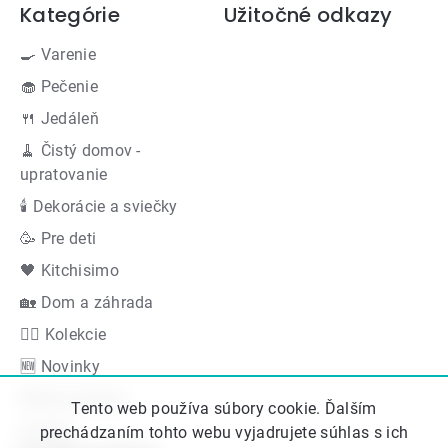
Kategórie
Užitočné odkazy
🍳 Varenie
🧁 Pečenie
🍴 Jedáleň
🧹 Čistý domov -
upratovanie
🕯 Dekorácie a sviečky
🥳 Pre deti
🖤 Kitchisimo
🏡 Dom a záhrada
👍🏻 Kolekcie
🆕 Novinky
Akčná ponuka
Tento web používa súbory cookie. Ďalším
Značky
prechádzaním tohto webu vyjadrujete súhlas s ich