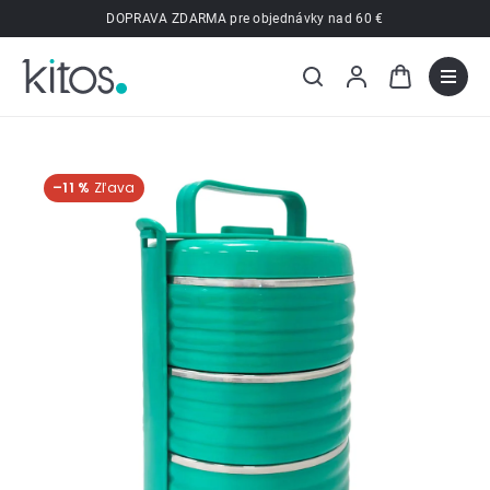
Prejsť
DOPRAVA ZDARMA pre objednávky nad 60 €
na
obsah
–11 %