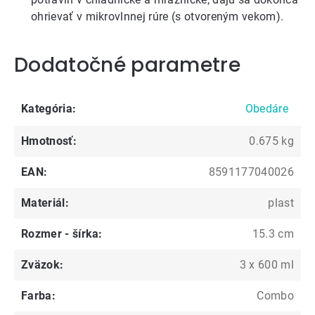
ohrievať v mikrovlnnej rúre (s otvoreným vekom).
Dodatočné parametre
Kategória
:
Obedáre
Hmotnosť
:
0.675 kg
EAN
:
8591177040026
Materiál
:
plast
Rozmer - šírka
:
15.3 cm
Zväzok
:
3 x 600 ml
Farba
:
Combo