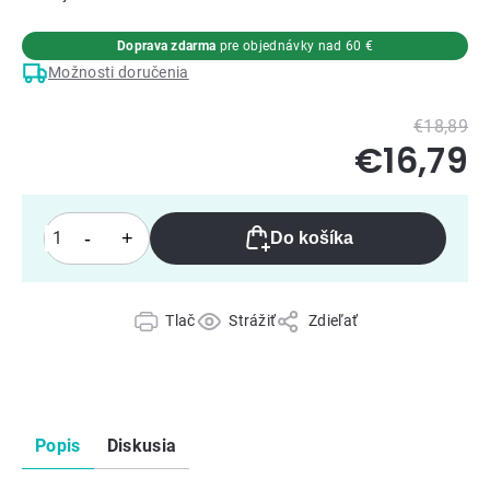
Doprava zdarma
pre objednávky nad 60 €
Možnosti doručenia
€18,89
€16,79
Do košíka
Tlač
Strážiť
Zdieľať
Popis
Diskusia