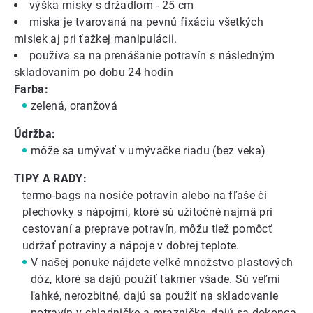
výška misky s držadlom - 25 cm
miska je tvarovaná na pevnú fixáciu všetkých
misiek aj pri ťažkej manipulácii.
používa sa na prenášanie potravín s následným
skladovaním po dobu 24 hodín
Farba:
zelená, oranžová
Údržba:
môže sa umývať v umývačke riadu (bez veka)
TIPY A RADY:
termo-bags
na nosiče potravín alebo na fľaše či
plechovky s nápojmi, ktoré sú užitočné najmä pri
cestovaní a preprave potravín, môžu tiež pomôcť
udržať potraviny a nápoje v dobrej teplote.
V našej ponuke nájdete veľké množstvo
plastových
dóz
, ktoré sa dajú použiť takmer všade.
Sú veľmi
ľahké, nerozbitné, dajú sa použiť na skladovanie
potravín v chladničke a mrazničke, dajú sa dokonca