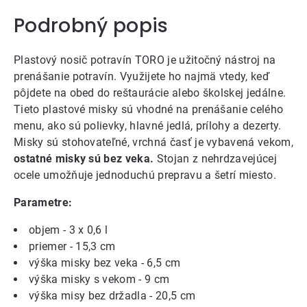
Podrobný popis
Plastový nosič potravín TORO je užitočný nástroj na
prenášanie potravín. Využijete ho najmä vtedy, keď
pôjdete na obed do reštaurácie alebo školskej jedálne.
Tieto plastové misky sú vhodné na prenášanie celého
menu, ako sú polievky, hlavné jedlá, prílohy a dezerty.
Misky sú stohovateľné, vrchná časť je vybavená vekom,
ostatné misky sú bez veka.
Stojan z nehrdzavejúcej
ocele umožňuje jednoduchú prepravu a šetrí miesto.
Parametre:
objem - 3 x 0,6 l
priemer - 15,3 cm
výška misky bez veka - 6,5 cm
výška misky s vekom - 9 cm
výška misy bez držadla - 20,5 cm