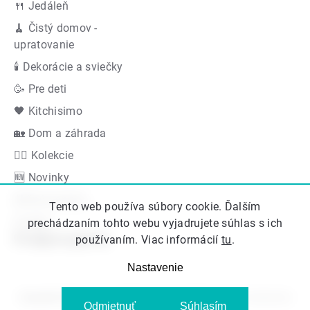
🍴 Jedáleň
🧹 Čistý domov -
upratovanie
🕯 Dekorácie a sviečky
🥳 Pre deti
🖤 Kitchisimo
🏡 Dom a záhrada
👍🏻 Kolekcie
🆕 Novinky
Akčná ponuka
Tento web používa súbory cookie. Ďalším
Značky
prechádzaním tohto webu vyjadrujete súhlas s ich
Podporujeme
používaním. Viac informácií
tu
.
Nastavenie
Copyright 2026
Kitos.sk
. Všetky práva vyhradené.
Upraviť nastavenie
Odmietnuť
Súhlasím
cookies