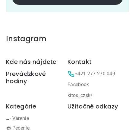
Instagram
Zápätie
Kde nás nájdete
Kontakt
Prevádzkové
+421 277 270 049
hodiny
Facebook
kitos_czsk/
Kategórie
Užitočné odkazy
🍳 Varenie
🧁 Pečenie