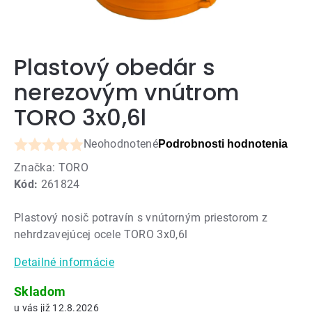
Plastový obedár s
nerezovým vnútrom
TORO 3x0,6l
Neohodnotené
Podrobnosti hodnotenia
Priemerné
Značka:
TORO
hodnotenie
Kód:
261824
produktu
je
Plastový nosič potravín s vnútorným priestorom z
0,0
nehrdzavejúcej ocele TORO 3x0,6l
z
5
Detailné informácie
hviezdičiek.
Skladom
12.8.2026