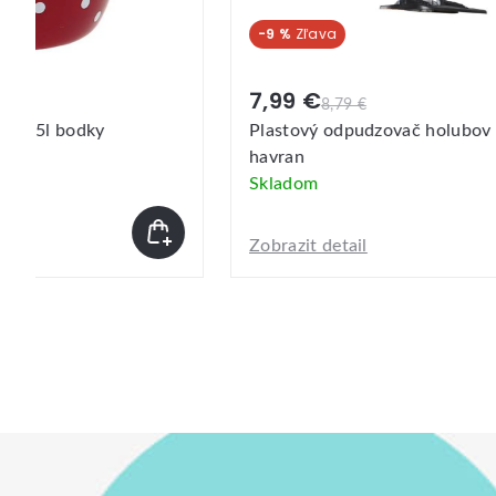
-9 %
7,99 €
11,2
8,79 €
Plastový odpudzovač holubov TORO
Smalt
havran
bodk
Skladom
Skla
Zobrazit detail
Zobraz