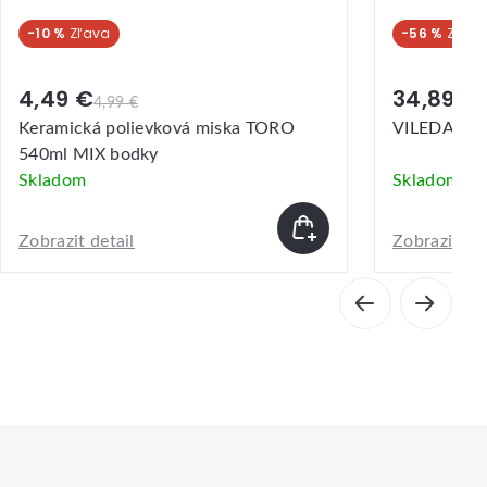
-56 %
34,89 €
80,19 €
ová miska TORO
VILEDA Turbo mop
Skladom
Zobrazit detail