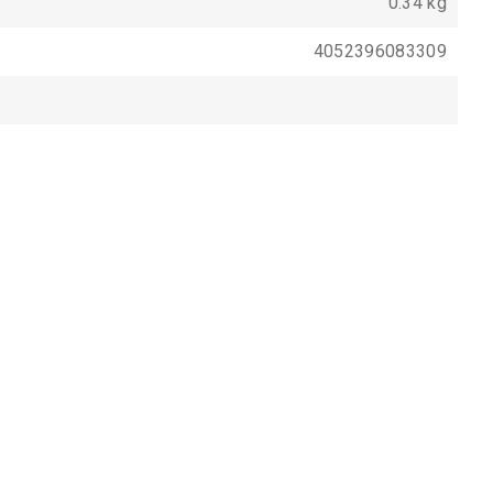
0.34 kg
4052396083309