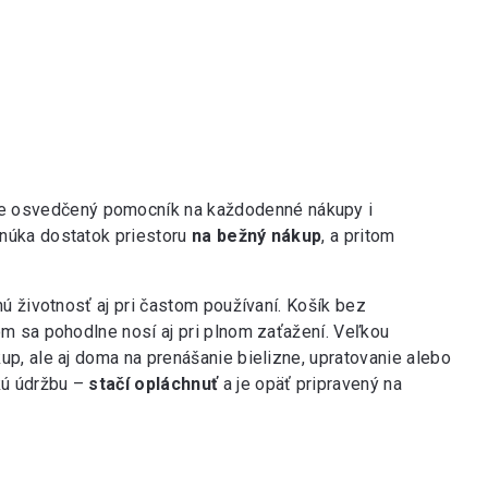
je osvedčený pomocník na každodenné nákupy i
núka dostatok priestoru
na bežný nákup
, a pritom
ú životnosť aj pri častom používaní. Košík bez
m sa pohodlne nosí aj pri plnom zaťažení. Veľkou
kup, ale aj doma na prenášanie bielizne, upratovanie alebo
kú údržbu –
stačí opláchnuť
a je opäť pripravený na