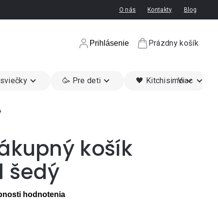
O nás
Kontakty
Blog
Prázdny košík
Prihlásenie
Nákupný koší
 sviečky
🥳 Pre deti
🖤 Kitchisimo
Viac
ý
nákupný košík
l šedý
nosti hodnotenia