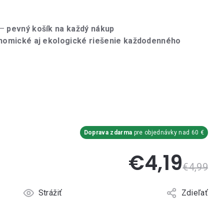
 –
pevný košík na každý nákup
nomické aj ekologické riešenie každodenného
Doprava zdarma
pre objednávky nad 60 €
€4,19
€4,99
Strážiť
Zdieľať