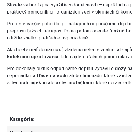
Skvele sa hodí aj na využitie v domácnosti – napríklad na
praktický pomocník pri organizácii vecí v skriniach či komo
Pre ešte väčšie pohodlie pri nákupoch odporúčame doplni
prepravu ťažších nákupov. Doma potom oceníte
úložné bo
udržíte všetko prehľadne usporiadané.
Ak chcete mať domácnosť zladenú nielen vizuálne, ale aj 
kolekciou upratovania
, kde nájdete ďalších pomocníkov v
Pre dokonalý piknik odporúčame doplniť výbavu o
dózy na
neporiadku, a
fľaše na vodu
alebo limonádu, ktoré zaistia
s
termohrnčekmi
alebo
termotaškami
, ktoré udržia jedl
Kategória
: