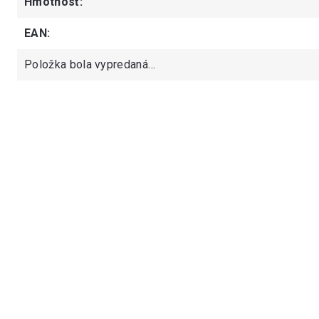
Hmotnosť
:
EAN
:
Položka bola vypredaná…