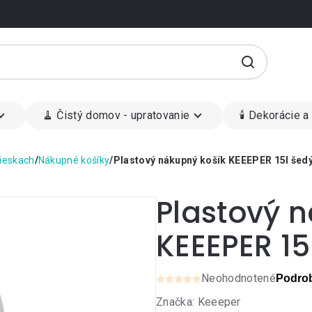
🧹 Čistý domov - upratovanie
🕯 Dekorácie a
lieskach
/
Nákupné košíky
/
Plastový nákupný košík KEEEPER 15l šed
Plastový 
KEEEPER 15
Neohodnotené
Podrob
Priemerné
Značka:
Keeeper
hodnotenie