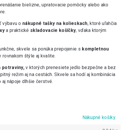
 prenášanie bielizne, upratovacie pomôcky alebo ako
re.
ť výbavu o
nákupné tašky na kolieskach
, ktoré uľahčia
xy
a praktické
skladovacie košíčky
, vďaka ktorým
funkčne, skvele sa ponúka prepojenie s
kompletnou
 rovnakom štýle aj kvalite.
 potraviny,
v ktorých prenesiete jedlo bezpečne a bez
 pitný režim aj na cestách. Skvele sa hodí aj kombinácia
o aj nápoje dlhšie čerstvé.
Nákupné košíky