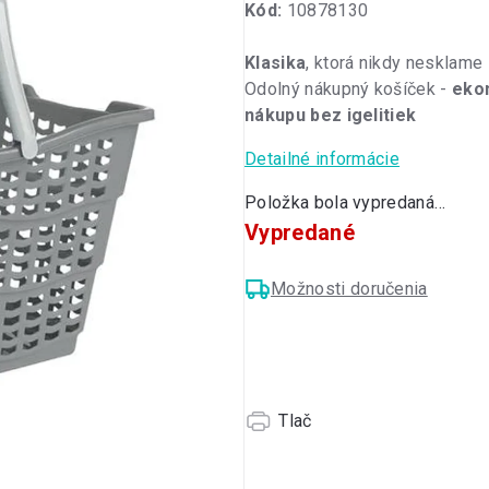
Kód:
10878130
produktu
je
Klasika
, ktorá nikdy nesklame
0,0
Odolný nákupný košíček -
eko
z
nákupu bez igelitiek
5
hviezdičiek.
Detailné informácie
Položka bola vypredaná…
Vypredané
Možnosti doručenia
Tlač