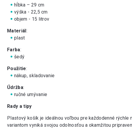
hĺbka – 29 cm
výška - 22,5 cm
objem - 15 litrov
Materiál
:
plast
Farba
:
šedý
Použitie
:
nákup, skladovanie
Údržba
:
ručné umývanie
Rady a tipy
Plastový košík je ideálnou voľbou pre každodenné rýchle n
variantom vyniká svojou odolnosťou a okamžitou pripraven