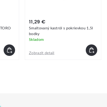
-10 %
9 €
4,49 €
4,99 €
ovaný kastról s pokrievkou 1,5l
Keramická polievk
y
540ml MIX bodky
dom
Skladom
it detail
Zobrazit detail