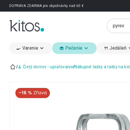
Prejsť
DOPRAVA ZDARMA pre objednávky nad 60 €
na
obsah
🍳 Varenie
🧁 Pečenie
🍴 Jedáleň
/
🧹 Čistý domov - upratovanie
/
Nákupné tašky a tašky na ko
Domov
–16 %