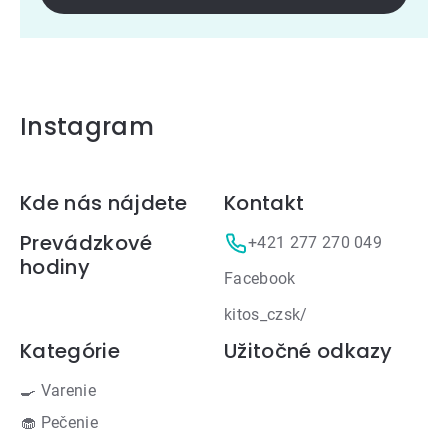
Instagram
Zápätie
Kde nás nájdete
Kontakt
Prevádzkové
+421 277 270 049
hodiny
Facebook
kitos_czsk/
Kategórie
Užitočné odkazy
🍳 Varenie
🧁 Pečenie