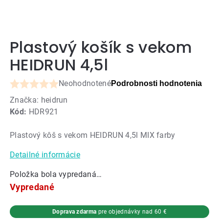
Plastový košík s vekom
HEIDRUN 4,5l
Neohodnotené
Podrobnosti hodnotenia
Priemerné
Značka:
heidrun
hodnotenie
Kód:
HDR921
produktu
je
Plastový kôš s vekom HEIDRUN 4,5l MIX farby
0,0
z
Detailné informácie
5
hviezdičiek.
Položka bola vypredaná…
Vypredané
Doprava zdarma
pre objednávky nad 60 €