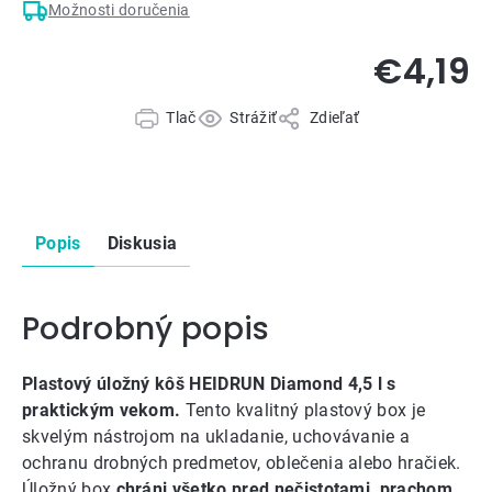
Možnosti doručenia
€4,19
Tlač
Strážiť
Zdieľať
Popis
Diskusia
Podrobný popis
Plastový úložný kôš HEIDRUN Diamond 4,5 l s
praktickým vekom.
Tento kvalitný plastový box je
skvelým nástrojom na ukladanie, uchovávanie a
ochranu drobných predmetov, oblečenia alebo hračiek.
Úložný box
chráni všetko pred nečistotami, prachom,