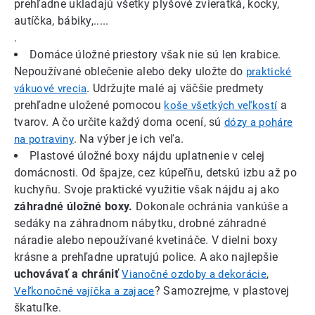
prehľadne ukladajú všetky plyšové zvieratká, kocky,
autíčka, bábiky,.....
.
Domáce úložné priestory však nie sú len krabice.
Nepoužívané oblečenie alebo deky uložte do
praktické
. Udržujte malé aj väčšie predmety
vákuové vrecia
prehľadne uložené pomocou
a
koše všetkých veľkostí
tvarov. A čo určite každý doma ocení, sú
dózy a poháre
. Na výber je ich veľa.
na potraviny
Plastové úložné boxy nájdu uplatnenie v celej
domácnosti. Od špajze, cez kúpeľňu, detskú izbu až po
kuchyňu. Svoje praktické využitie však nájdu aj ako
záhradné úložné boxy.
Dokonale ochránia vankúše a
sedáky na záhradnom nábytku, drobné záhradné
náradie alebo nepoužívané kvetináče. V dielni boxy
krásne a prehľadne upratujú police. A ako najlepšie
uchovávať a chrániť
,
Vianočné ozdoby a dekorácie
? Samozrejme, v plastovej
Veľkonočné vajíčka a zajace
škatuľke.