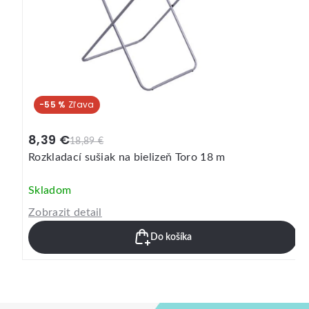
-46 %
25,19 €
47,49 €
Vileda Ultramax set box
Skladom
Zobrazit detail
Do košíka