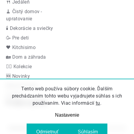
🍴 Jedáleň
🧹 Čistý domov -
upratovanie
🕯 Dekorácie a sviečky
🥳 Pre deti
🖤 Kitchisimo
🏡 Dom a záhrada
👍🏻 Kolekcie
🆕 Novinky
Akčná ponuka
Tento web používa súbory cookie. Ďalším
Značky
prechádzaním tohto webu vyjadrujete súhlas s ich
Podporujeme
používaním. Viac informácií
tu
.
Nastavenie
Copyright 2026
Kitos.sk
. Všetky práva vyhradené.
Upraviť nastavenie
Odmietnuť
Súhlasím
cookies