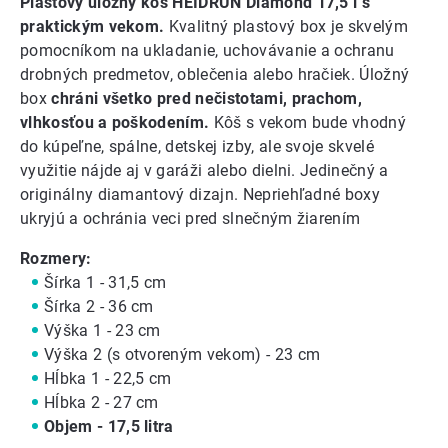
Plastový úložný kôš HEIDRUN Diamond 17,5 l s
praktickým vekom.
Kvalitný plastový box je skvelým
pomocníkom na ukladanie, uchovávanie a ochranu
drobných predmetov, oblečenia alebo hračiek. Úložný
box
chráni všetko pred nečistotami, prachom,
vlhkosťou a poškodením.
Kôš s vekom bude vhodný
do kúpeľne, spálne, detskej izby, ale svoje skvelé
využitie nájde aj v garáži alebo dielni. Jedinečný a
originálny diamantový dizajn. Nepriehľadné boxy
ukryjú a ochránia veci pred slnečným žiarením
Rozmery:
Šírka 1 - 31,5 cm
Šírka 2 - 36 cm
Výška 1 - 23 cm
Výška 2 (s otvoreným vekom) - 23 cm
Hĺbka 1 - 22,5 cm
Hĺbka 2 - 27 cm
Objem - 17,5 litra