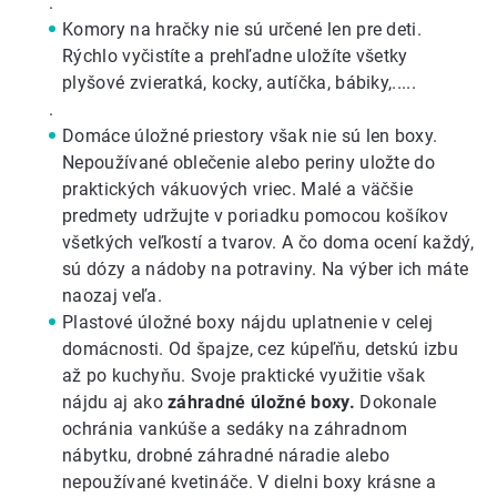
.
Komory na hračky
nie sú určené len pre deti.
Rýchlo vyčistíte a prehľadne uložíte všetky
plyšové zvieratká, kocky, autíčka, bábiky,.....
.
Domáce úložné priestory však nie sú len boxy.
Nepoužívané oblečenie alebo periny uložte do
praktických vákuových vriec
. Malé a väčšie
predmety udržujte v poriadku pomocou
košíkov
všetkých veľkostí
a tvarov. A čo doma ocení každý,
sú
dózy a nádoby na potraviny
. Na výber ich máte
naozaj veľa.
Plastové úložné boxy nájdu uplatnenie v celej
domácnosti. Od špajze, cez kúpeľňu, detskú izbu
až po kuchyňu. Svoje praktické využitie však
nájdu aj ako
záhradné úložné boxy.
Dokonale
ochránia vankúše a sedáky na záhradnom
nábytku, drobné záhradné náradie alebo
nepoužívané kvetináče. V dielni boxy krásne a