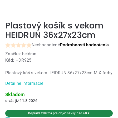
Plastový košík s vekom
HEIDRUN 36x27x23cm
Neohodnotené
Podrobnosti hodnotenia
Priemerné
Značka:
heidrun
hodnotenie
Kód:
HDR925
produktu
je
Plastový kôš s vekom HEIDRUN 36x27x23cm MIX farby
0,0
z
Detailné informácie
5
hviezdičiek.
Skladom
11.8.2026
Doprava zdarma
pre objednávky nad 60 €