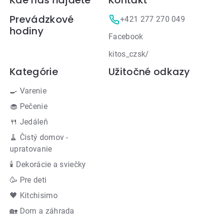
Zápätie
Prevádzkové
+421 277 270 049
hodiny
Facebook
kitos_czsk/
Kategórie
Užitočné odkazy
🍳 Varenie
🧁 Pečenie
🍴 Jedáleň
🧹 Čistý domov -
upratovanie
🕯 Dekorácie a sviečky
🥳 Pre deti
🖤 Kitchisimo
🏡 Dom a záhrada