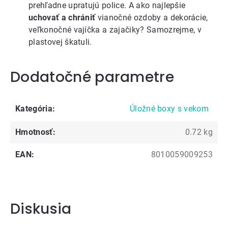
prehľadne upratujú police. A ako najlepšie
uchovať a chrániť
vianočné ozdoby a dekorácie
,
veľkonočné vajíčka a zajačiky
? Samozrejme, v
plastovej škatuli.
Dodatočné parametre
Kategória
:
Úložné boxy s vekom
Hmotnosť
:
0.72 kg
EAN
:
8010059009253
Diskusia