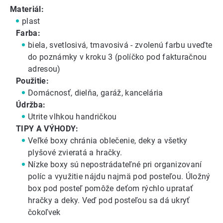
Materiál:
plast
Farba:
biela, svetlosivá, tmavosivá - zvolenú farbu uveďte
do poznámky v kroku 3 (políčko pod fakturačnou
adresou)
Použitie:
Domácnosť, dielňa, garáž, kancelária
Údržba:
Utrite vlhkou handričkou
TIPY A VÝHODY:
Veľké boxy
chránia oblečenie, deky a všetky
plyšové zvieratá a hračky.
Nízke boxy sú nepostrádateľné pri organizovaní
políc a využitie nájdu najmä pod posteľou. Úložný
box pod posteľ
pomôže deťom rýchlo upratať
hračky a deky. Veď pod posteľou sa dá ukryť
čokoľvek