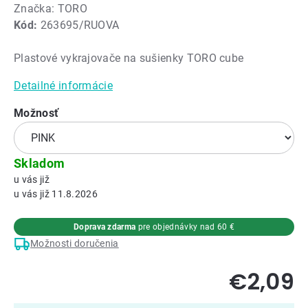
Značka:
TORO
hodnotenie
Kód:
263695/RUOVA
produktu
je
Plastové vykrajovače na sušienky TORO cube
0,0
z
Detailné informácie
5
hviezdičiek.
Možnosť
Skladom
11.8.2026
Doprava zdarma
pre objednávky nad 60 €
Možnosti doručenia
€2,09