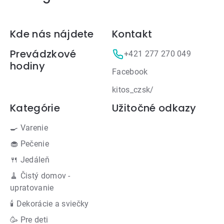
Zápätie
Kde nás nájdete
Kontakt
Prevádzkové
+421 277 270 049
hodiny
Facebook
kitos_czsk/
Kategórie
Užitočné odkazy
🍳 Varenie
🧁 Pečenie
🍴 Jedáleň
🧹 Čistý domov -
upratovanie
🕯 Dekorácie a sviečky
🥳 Pre deti