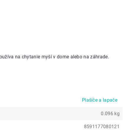
oužíva na chytanie myší v dome alebo na záhrade.
Plašiče a lapače
0.096 kg
8591177080121