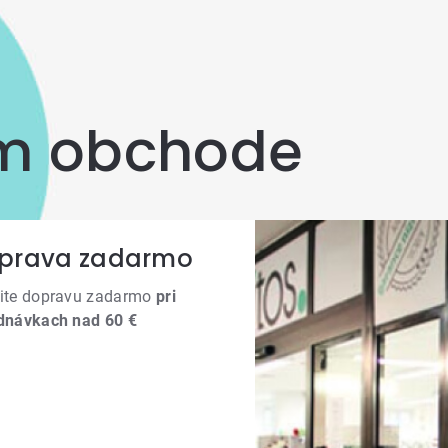
om obchode
prava zadarmo
ite dopravu zadarmo
pri
dnávkach nad 60 €