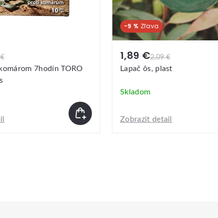
 €
2,79 €
2,09 €
 ôs, plast
Plácačka na muchy
dom
Skladom
it detail
Zobrazit detail