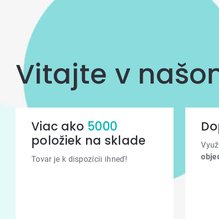
Vitajte v naš
Viac ako
5000
Do
položiek na sklade
Využ
obje
Tovar je k dispozícii ihneď!