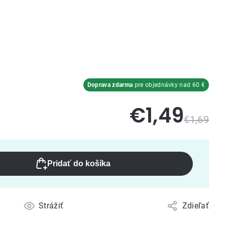
Doprava zdarma
pre objednávky nad 60 €
€1,49
€1,69
Pridať do košíka
Strážiť
Zdieľať