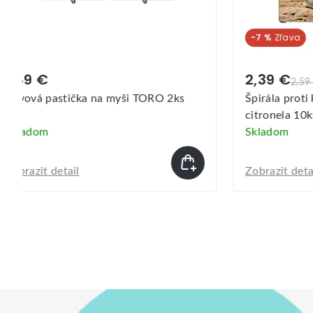
-7 %
-9 %
2,39 €
1,89
2,59 €
Špirála proti komárom 7hodín TORO
Lapač
citronela 10ks
Skladom
Skla
Zobrazit detail
Zobraz