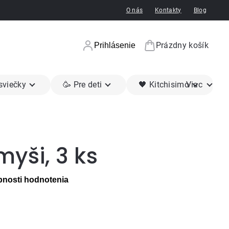
O nás
Kontakty
Blog
Prázdny košík
Prihlásenie
Nákupný koší
 sviečky
🥳 Pre deti
🖤 Kitchisimo
Viac
yši, 3 ks
nosti hodnotenia