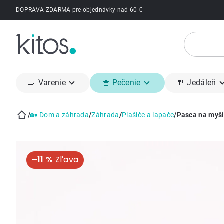
Prejsť
DOPRAVA ZDARMA pre objednávky nad 60 €
na
obsah
🍳 Varenie
🧁 Pečenie
🍴 Jedáleň
/
🏡 Dom a záhrada
/
Záhrada
/
Plašiče a lapače
/
Pasca na myši,
Domov
–11 %