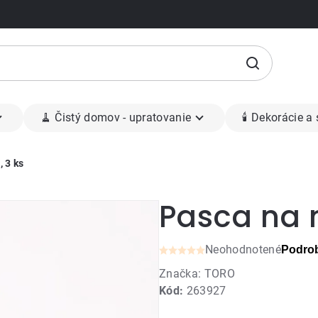
🧹 Čistý domov - upratovanie
🕯 Dekorácie a
 3 ks
Pasca na m
Neohodnotené
Podrob
Priemerné
Značka:
TORO
hodnotenie
Kód:
263927
produktu
je