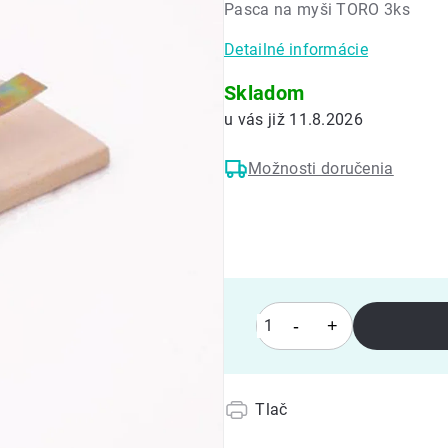
Pasca na myši TORO 3ks
0,0
z
Detailné informácie
5
hviezdičiek.
Skladom
11.8.2026
Možnosti doručenia
Tlač