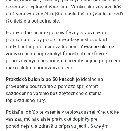
dezertov v teplovzdušnej rúre. Vďaka nim zostáva kôš
air fryera výrazne čistejší a následné umývanie je oveľa
rýchlejšie a pohodlnejšie.
Formy odporúčame používať vždy s vloženými
potravinami, aby počas prevádzky nedošlo k ich
nadvihnutiu prúdiacim vzduchom.
Zvýšené okraje
zároveň pomáhajú zachytiť mastnotu a šťavu z
pripravovaných pokrmov, čo oceníte najmä pri pečení
mäsa alebo marinovaných jedál.
Praktické balenie po 50 kusoch
je ideálne na
pravidelné používanie a pomôže spríjemniť
každodenné varenie bez zbytočného čistenia
teplovzdušnej rúry.
Pokiaľ si obľúbite varenie v teplovzdušnej rúre, určite
vás zaujmú aj ďalšie praktické doplnky pre
pohodlnejšiu a zdravšiu prípravu jedál. Skvelým