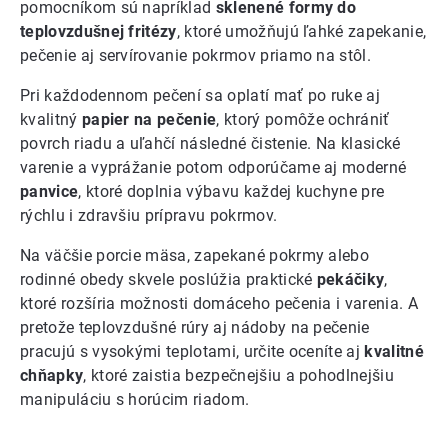
pomocníkom sú napríklad
sklenené formy do
teplovzdušnej fritézy
, ktoré umožňujú ľahké zapekanie,
pečenie aj servírovanie pokrmov priamo na stôl.
Pri každodennom pečení sa oplatí mať po ruke aj
kvalitný
papier na pečenie
, ktorý pomôže ochrániť
povrch riadu a uľahčí následné čistenie. Na klasické
varenie a vyprážanie potom odporúčame aj moderné
panvice
, ktoré doplnia výbavu každej kuchyne pre
rýchlu i zdravšiu prípravu pokrmov.
Na väčšie porcie mäsa, zapekané pokrmy alebo
rodinné obedy skvele poslúžia praktické
pekáčiky
,
ktoré rozšíria možnosti domáceho pečenia i varenia. A
pretože teplovzdušné rúry aj nádoby na pečenie
pracujú s vysokými teplotami, určite oceníte aj
kvalitné
chňapky
, ktoré zaistia bezpečnejšiu a pohodlnejšiu
manipuláciu s horúcim riadom.