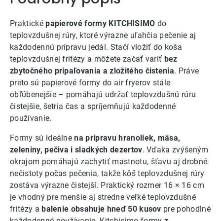
Praktické
papierové formy KITCHISIMO
do
teplovzdušnej rúry, ktoré výrazne uľahčia pečenie aj
každodennú prípravu jedál. Stačí vložiť do koša
teplovzdušnej fritézy a môžete začať variť
bez
zbytočného pripaľovania a zložitého čistenia
. Práve
preto sú papierové formy do air fryerov stále
obľúbenejšie – pomáhajú udržať teplovzdušnú rúru
čistejšie, šetria čas a spríjemňujú každodenné
používanie.
Formy sú ideálne
na prípravu hranoliek, mäsa,
zeleniny, pečiva i sladkých dezertov
. Vďaka zvýšeným
okrajom pomáhajú zachytiť mastnotu, šťavu aj drobné
nečistoty počas pečenia, takže kôš teplovzdušnej rúry
zostáva výrazne čistejší. Praktický rozmer 16 × 16 cm
je vhodný pre menšie aj stredne veľké teplovzdušné
fritézy a
balenie obsahuje hneď 50 kusov
pre pohodlné
každodenné používanie. Kitchisimo formy
z