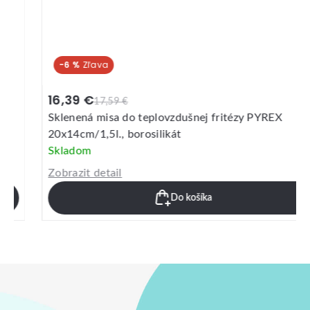
-6 %
16,39 €
17,59 €
Sklenená misa do teplovzdušnej fritézy PYREX
20x14cm/1,5l., borosilikát
Skladom
Zobrazit detail
Do košíka