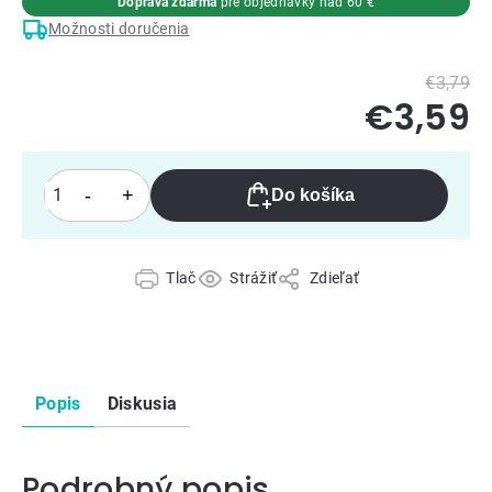
Doprava zdarma
pre objednávky nad 60 €
Možnosti doručenia
€3,79
€3,59
Do košíka
Tlač
Strážiť
Zdieľať
Popis
Diskusia
Podrobný popis