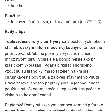
hnedá
Použitie
:
teplovzdušná fritéza, mikrovlnná rúra (do 220 ° C)
Rady a tipy
Teplovzdušné rúry a air fryery
sa v posledných rokoch
stali
obrovským hitom modernej kuchyne
. Umožňujú
pripravovať obľúbené pokrmy s výrazne menším
množstvom tuku, rýchlejšie a pohodlnejšie ako pri
klasickom vyprážaní. Vďaka cirkulácii horúceho
vzduchu sú hranolky, mäso aj zelenina krásne
chrumkavé na povrchu a zároveň šťavnaté vo vnútri.
Práve zdravší spôsob prípravy jedál a jednoduchosť
použitia sú dôvodom, prečo si teplovzdušné pečenie
získalo toľko domácností.
Papierové formy sú skvelým pomocníkom pri príprave
mäsa, hranoliek, zeleniny, pečených dobrôt i sladkých