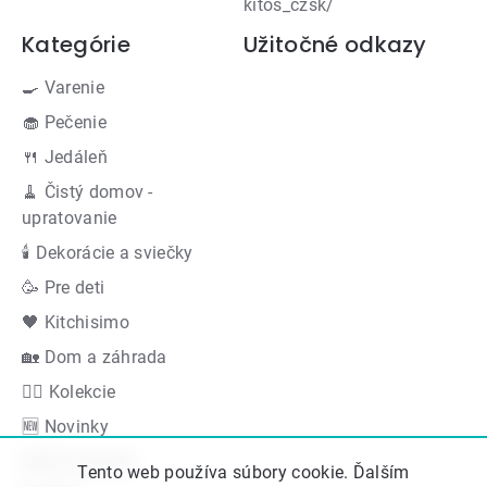
kitos_czsk/
Kategórie
Užitočné odkazy
🍳 Varenie
🧁 Pečenie
🍴 Jedáleň
🧹 Čistý domov -
upratovanie
🕯 Dekorácie a sviečky
🥳 Pre deti
🖤 Kitchisimo
🏡 Dom a záhrada
👍🏻 Kolekcie
🆕 Novinky
Akčná ponuka
Tento web používa súbory cookie. Ďalším