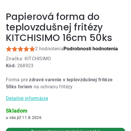
Papierová forma do
teplovzdušnej fritézy
KITCHISIMO 16cm 50ks
2 hodnotenia
Podrobnosti hodnotenia
Priemerné
Značka:
KITCHISIMO
hodnotenie
Kód:
268923
produktu
je
Forma pre
zdravé varenie v teplovzdušnej fritéze
5,0
50ks foriem
na ochranu fritézy
z
5
Detailné informácie
hviezdičiek.
Skladom
11.8.2026