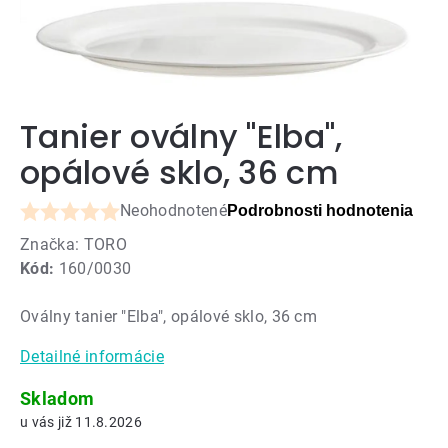
Tanier oválny "Elba",
opálové sklo, 36 cm
Neohodnotené
Podrobnosti hodnotenia
Priemerné
Značka:
TORO
hodnotenie
Kód:
160/0030
produktu
je
Oválny tanier "Elba", opálové sklo, 36 cm
0,0
z
Detailné informácie
5
hviezdičiek.
Skladom
11.8.2026