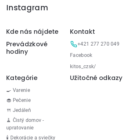
Instagram
Zápätie
Kde nás nájdete
Kontakt
Prevádzkové
+421 277 270 049
hodiny
Facebook
kitos_czsk/
Kategórie
Užitočné odkazy
🍳 Varenie
🧁 Pečenie
🍴 Jedáleň
🧹 Čistý domov -
upratovanie
🕯 Dekorácie a sviečky