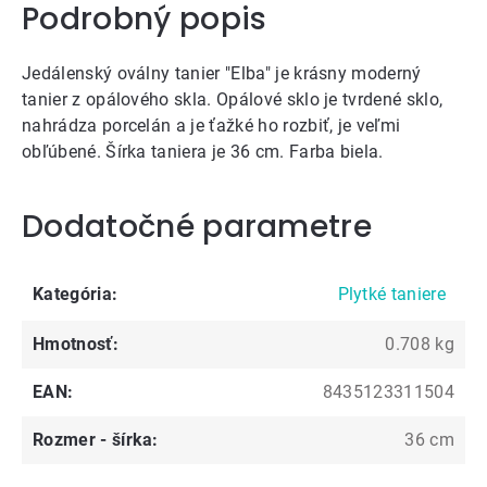
Podrobný popis
Jedálenský oválny tanier "Elba" je krásny moderný
tanier z opálového skla. Opálové sklo je tvrdené sklo,
nahrádza porcelán a je ťažké ho rozbiť, je veľmi
obľúbené. Šírka taniera je 36 cm. Farba biela.
Dodatočné parametre
Kategória
:
Plytké taniere
Hmotnosť
:
0.708 kg
EAN
:
8435123311504
Rozmer - šírka
:
36 cm