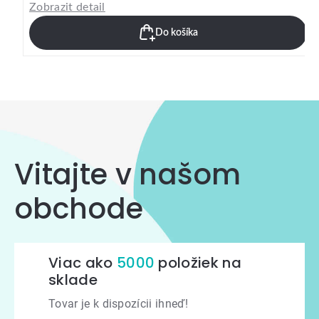
Zobrazit detail
Do košíka
Vitajte v našom
obchode
Viac ako
5000
položiek na
sklade
Tovar je k dispozícii ihneď!