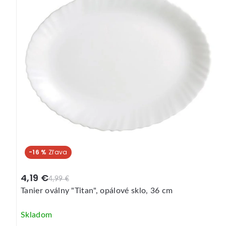
-9 %
1,89 €
2,09 €
Tanier jedálenský "ELBA", opálové sklo, 25 cm
Skladom