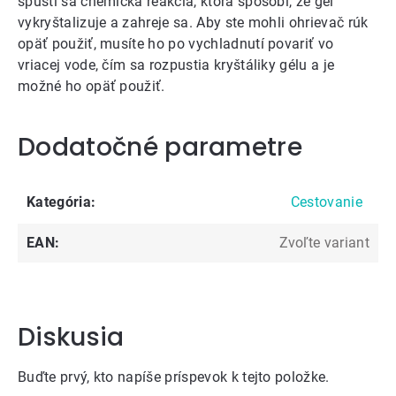
spustí sa chemická reakcia, ktorá spôsobí, že gél
vykryštalizuje a zahreje sa. Aby ste mohli ohrievač rúk
opäť použiť, musíte ho po vychladnutí povariť vo
vriacej vode, čím sa rozpustia kryštáliky gélu a je
možné ho opäť použiť.
Dodatočné parametre
Kategória
:
Cestovanie
EAN
:
Zvoľte variant
Diskusia
Buďte prvý, kto napíše príspevok k tejto položke.