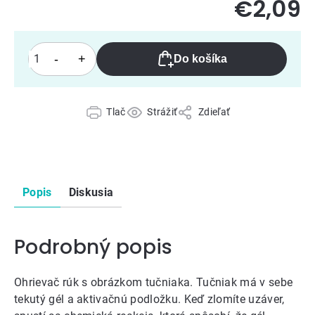
€2,09
Do košíka
Tlač
Strážiť
Zdieľať
Popis
Diskusia
Podrobný popis
Ohrievač rúk s obrázkom tučniaka. Tučniak má v sebe
tekutý gél a aktivačnú podložku. Keď zlomíte uzáver,