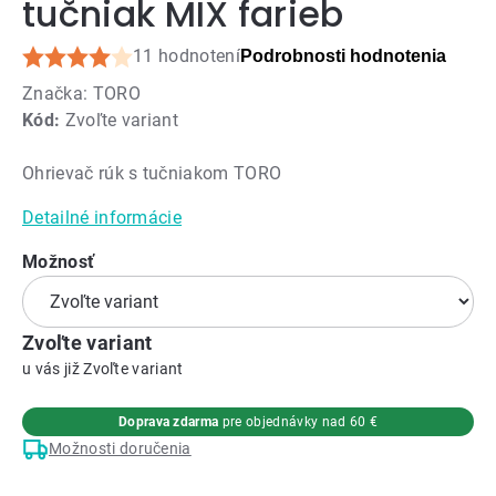
tučniak MIX farieb
11 hodnotení
Podrobnosti hodnotenia
Priemerné
Značka:
TORO
hodnotenie
Kód:
Zvoľte variant
produktu
je
Ohrievač rúk s tučniakom TORO
4,3
z
Detailné informácie
5
hviezdičiek.
Možnosť
Zvoľte variant
Zvoľte variant
Doprava zdarma
pre objednávky nad 60 €
Možnosti doručenia