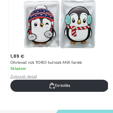
1,89 €
Ohrievač rúk TORO líška / jeleň
Skladom
Zobrazit detail
Do košíka