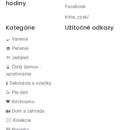
hodiny
Facebook
kitos_czsk/
Kategórie
Užitočné odkazy
🍳 Varenie
🧁 Pečenie
🍴 Jedáleň
🧹 Čistý domov -
upratovanie
🕯 Dekorácie a sviečky
🥳 Pre deti
🖤 Kitchisimo
🏡 Dom a záhrada
👍🏻 Kolekcie
🆕 Novinky