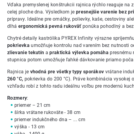
Vďaka premyslenej konštrukcii rajnica rýchlo reaguje na 
celej ploche dna. Výsledkom je
presnejšie varenie bez pr
prípravy. Ideálne pre omáčky, polievky, kaše, cestoviny a
dlhá
ergonomická pevná rukoväť
ponúka pohodlný a bezp
Chytré detaily kastrólika PYREX Infinity výrazne spríjem
pokrievka
umožňuje kontrolu nad varením bez nutnosti o
zlievanie tekutín
a
praktická výlevka pomáha
presnému n
stupnica potom umožňuje ľahké dávkovanie priamo počas
Rajnica je
vhodná pre všetky typy sporákov
vrátane indu
260 °C,
pokrievka do 200 °C). Práve kombinácia vysokej o
vzhľadu robí z tohto radu ideálnu voľbu pre modernú kuc
Rozmery
:
priemer – 21 cm
šírka vrátane rukoväte - 38 cm
priemer indukčného dna – ... cm
výška - 13 cm
váha - 1400 g