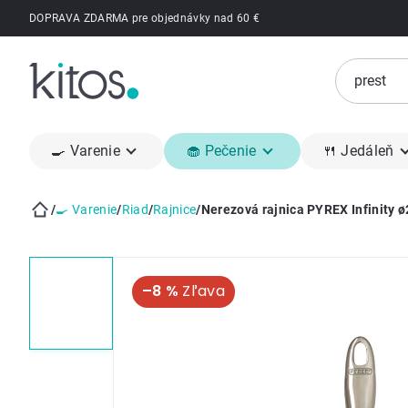
Prejsť
DOPRAVA ZDARMA pre objednávky nad 60 €
na
obsah
🍳 Varenie
🧁 Pečenie
🍴 Jedáleň
/
🍳 Varenie
/
Riad
/
Rajnice
/
Nerezová rajnica PYREX Infinity ø
Domov
–8 %