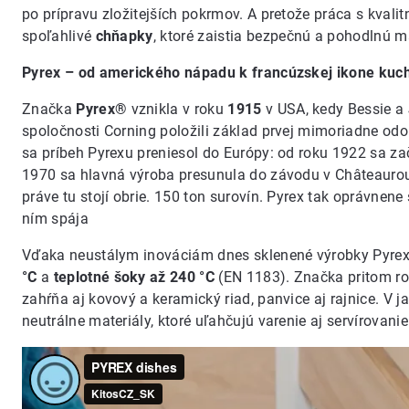
po prípravu zložitejších pokrmov. A pretože práca s kvalit
spoľahlivé
chňapky
, ktoré zaistia bezpečnú a pohodlnú ma
Pyrex – od amerického nápadu k francúzskej ikone kuc
Značka
Pyrex®
vznikla v roku
1915
v USA, kedy Bessie a
spoločnosti Corning položili základ prvej mimoriadne odo
sa príbeh Pyrexu preniesol do Európy: od roku 1922 sa za
1970 sa hlavná výroba presunula do závodu v Châteauroux
práve tu stojí obrie. 150 ton surovín. Pyrex tak oprávnene
ním spája
Vďaka neustálym inováciám dnes sklenené výrobky Pyrex
°C
a
teplotné šoky až 240 °C
(EN 1183). Značka pritom ro
zahŕňa aj kovový a keramický riad, panvice aj rajnice. V j
neutrálne materiály, ktoré uľahčujú varenie aj servírovani