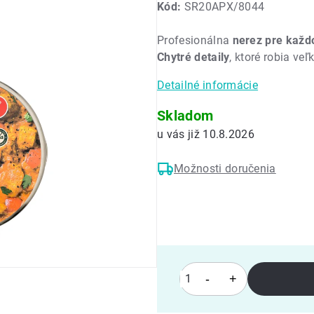
Kód:
SR20APX/8044
produktu
je
Profesionálna
nerez pre každ
0,0
Chytré detaily
, ktoré robia veľ
z
5
Detailné informácie
hviezdičiek.
Skladom
10.8.2026
Možnosti doručenia