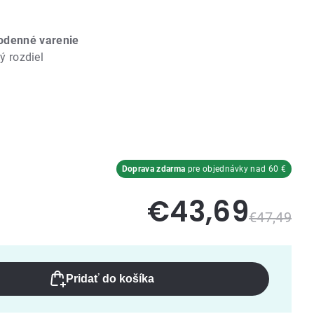
odenné varenie
ký rozdiel
Doprava zdarma
pre objednávky nad 60 €
€43,69
€47,49
Pridať do košíka