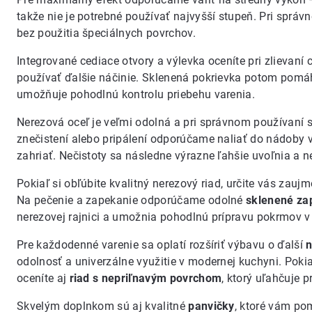
takže nie je potrebné používať najvyšší stupeň. Pri správn
bez použitia špeciálnych povrchov.
Integrované cediace otvory a výlevka oceníte pri zlievaní 
používať ďalšie náčinie. Sklenená pokrievka potom pomáh
umožňuje pohodlnú kontrolu priebehu varenia.
Nerezová oceľ je veľmi odolná a pri správnom používaní 
znečistení alebo pripálení odporúčame naliať do nádoby v
zahriať. Nečistoty sa následne výrazne ľahšie uvoľnia a 
Pokiaľ si obľúbite kvalitný nerezový riad, určite vás zau
Na pečenie a zapekanie odporúčame odolné
sklenené za
nerezovej rajnici a umožnia pohodlnú prípravu pokrmov v r
Pre každodenné varenie sa oplatí rozšíriť výbavu o ďalší
n
odolnosť a univerzálne využitie v modernej kuchyni. Pokia
oceníte aj
riad s nepriľnavým povrchom
, ktorý uľahčuje 
Skvelým doplnkom sú aj kvalitné
panvičky
, ktoré vám po