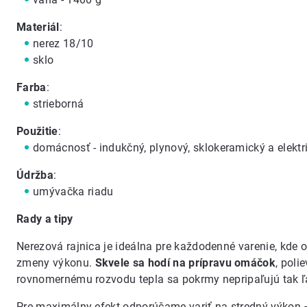
Materiál
:
nerez 18/10
sklo
Farba
:
strieborná
Použitie
:
domácnosť - indukčný, plynový, sklokeramický a elektr
Údržba
:
umývačka riadu
Rady a tipy
Nerezová rajnica je ideálna pre každodenné varenie, kde o
zmeny výkonu.
Skvele sa hodí na prípravu omáčok
, poli
rovnomernému rozvodu tepla sa pokrmy nepripaľujú tak ľa
Pre maximálny efekt odporúčame variť na stredný výkon – 