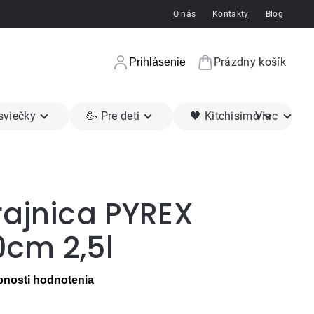
O nás
Kontakty
Blog
Prázdny košík
Prihlásenie
Nákupný koší
 sviečky
🥳 Pre deti
🖤 Kitchisimo
Viac
rajnica PYREX
0cm 2,5l
nosti hodnotenia