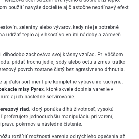
om použití navyše docielite aj čiastočne nepriľnavý efekt
cestovín, zeleniny alebo vývarov, kedy nie je potrebné
a udržať teplo aj vlhkosť vo vnútri nádoby a zároveň
si dlhodobo zachováva svoj krásny vzhľad. Pri väčšom
odu, pridať trochu jedlej sódy alebo octu a zmes krátko
nerezový povrch zostane čistý bez agresívneho drhnutia.
jme aj ďalší sortiment pre kompletné vybavenie kuchyne.
pekacie misy Pyrex
, ktoré skvele doplnia varenie v
úre aj ich následné servírovanie.
erezový riad
, ktorý ponúka dlhú životnosť, vysokú
ľ preferujete jednoduchšiu manipuláciu pri varení,
prípravu pokrmov a následné čistenie.
môžu rozšíriť možnosti varenia od rýchleho opečenia až