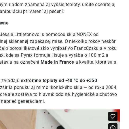
ným riadom znamená aj vyššie teploty, určite oceníte aj
nipuláciu pri varení aj pečení.
hyne
 Jessie Littletonovci s pomocou skla NONEX od
lnej sklenenej zapekacej mise. O niekoľko rokov neskôr
čalo borosilikátové sklo vyrábať vo Francúzsku a v roku
, kde sa Pyrex formuje, lisuje a vyrába o 100 m2 a
 stavia na označení
Made in France
a kvalite, ktorá sa s
 zvládajú
extrémne teploty od -40 °C do +350
zšírila ponuku aj mimo ikonického skla — od roku 2004
adre ale zostáva to hlavné: odolné, hygienické a chuťovo
e naprieč generáciami.