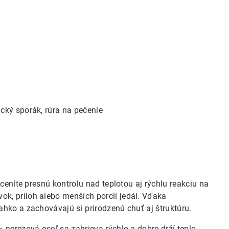
ický sporák, rúra na pečenie
ceníte presnú kontrolu nad teplotou aj rýchlu reakciu na
evok, príloh alebo menších porcií jedál. Vďaka
hko a zachovávajú si prirodzenú chuť aj štruktúru.
nerezová oceľ sa zahrieva rýchlo a dobre drží teplo,