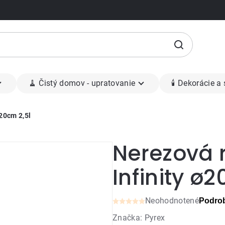
🧹 Čistý domov - upratovanie
🕯 Dekorácie a
20cm 2,5l
Nerezová 
Infinity ø2
Neohodnotené
Podrob
Priemerné
Značka:
Pyrex
hodnotenie