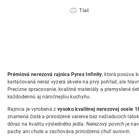
Tlač
Prémiová nerezová rajnica Pyrex Infinity
, ktorá posúva 
kartáčovaná nerez vyzerá skvele na prvý pohľad, ale hlav
Precízne spracovanie, kvalitné materiály a premyslené det
každodennú aj náročnejšiu kuchyňu.
Rajnica je vyrobená z
vysoko kvalitnej nerezovej ocele 1
znamená čisté a prirodzené varenie bez nežiaducich láto
dôraz na kvalitu výsledného jedla. Nerezový povrch je na
pachy ani chute a zachováva prirodzenú chuť surovín.