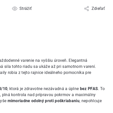
Strážiť
Zdieľať
každodenné varenie na vyššiu úroveň. Elegantná
ná sila tohto riadu sa ukáže až pri samotnom varení.
aily robia z tejto rajnice ideálneho pomocníka pre
8/10
, ktorá je zdravotne nezávadná a úplne
bez PFAS
. To
k, plná kontrola nad prípravou pokrmov a maximálny
vyše
mimoriadne odolný proti poškriabaniu
, nepohlcuje