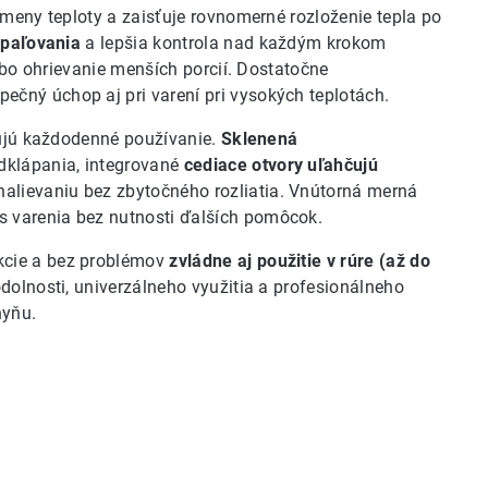
zmeny teploty a zaisťuje rovnomerné rozloženie tepla po
ipaľovania
a lepšia kontrola nad každým krokom
lebo ohrievanie menších porcií. Dostatočne
ečný úchop aj pri varení pri vysokých teplotách.
ňujú každodenné používanie.
Sklenená
dklápania, integrované
cediace otvory uľahčujú
alievaniu bez zbytočného rozliatia. Vnútorná merná
 varenia bez nutnosti ďalších pomôcok.
kcie a bez problémov
zvládne aj použitie v rúre (až do
dolnosti, univerzálneho využitia a profesionálneho
hyňu.