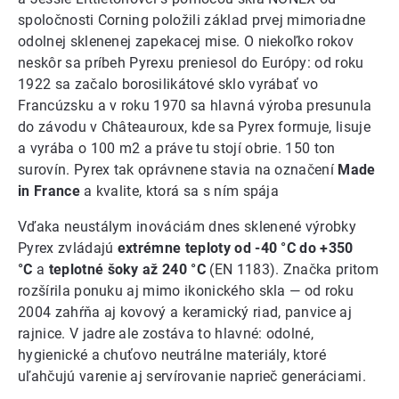
spoločnosti Corning položili základ prvej mimoriadne
odolnej sklenenej zapekacej mise. O niekoľko rokov
neskôr sa príbeh Pyrexu preniesol do Európy: od roku
1922 sa začalo borosilikátové sklo vyrábať vo
Francúzsku a v roku 1970 sa hlavná výroba presunula
do závodu v Châteauroux, kde sa Pyrex formuje, lisuje
a vyrába o 100 m2 a práve tu stojí obrie. 150 ton
surovín. Pyrex tak oprávnene stavia na označení
Made
in France
a kvalite, ktorá sa s ním spája
Vďaka neustálym inováciám dnes sklenené výrobky
Pyrex zvládajú
extrémne teploty od -40 °C do +350
°C
a
teplotné šoky až 240 °C
(EN 1183). Značka pritom
rozšírila ponuku aj mimo ikonického skla — od roku
2004 zahŕňa aj kovový a keramický riad, panvice aj
rajnice. V jadre ale zostáva to hlavné: odolné,
hygienické a chuťovo neutrálne materiály, ktoré
uľahčujú varenie aj servírovanie naprieč generáciami.