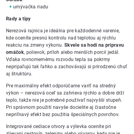
umývačka riadu
Rady a tipy
Nerezová rajnica je ideálna pre každodenné varenie,
kde oceníte presnú kontrolu nad teplotou aj rýchlu
reakciu na zmeny výkonu.
Skvele sa hodí na prípravu
omáčok
, polievok, príloh alebo menších porcií jedál.
Vďaka rovnomernému rozvodu tepla sa pokrmy
nepripaľujú tak ľahko a zachovávajú si prirodzenú chuť
aj štruktúru.
Pre maximálny efekt odporúčame variť na stredný
výkon – nerezová oceľ sa zahrieva rýchlo a dobre drží
teplo, takže nie je potrebné používať najvyšší stupeň.
Pri správnom použití navyše docielite aj čiastočne
nepriľnavý efekt bez použitia špeciálnych povrchov.
Integrované cediace otvory a výlevka oceníte pri
zlievaní cestovín, zeleniny alebo vývarov, kedy nie je