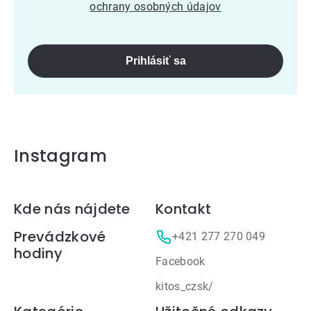
ochrany osobných údajov
Prihlásiť sa
Instagram
Zápätie
Kde nás nájdete
Kontakt
Prevádzkové
+421 277 270 049
hodiny
Facebook
kitos_czsk/