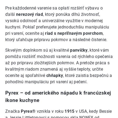
Pre každodenné varenie sa oplatí rozšíriť výbavu o
ďalší
nerezový riad
, ktorý ponúka dlhú životnosť,
vysokú odolnosť a univerzálne využitie v modernej
kuchyni. Pokiaľ preferujete jednoduchšiu manipuláciu
pri varení, oceníte aj
riad s nepriľnavým povrchom
,
ktorý uľahčuje prípravu pokrmov a následné čistenie.
Skvelým doplnkom sú aj kvalitné
panvičky
, ktoré vám
pomôžu rozšíriť možnosti varenia od rýchleho opečenia
až po prípravu zložitejších pokrmov. A pretože práca s
kvalitným riadom znamená aj vyššie teploty, určite
oceníte aj spoľahlivé
chňapky
, ktoré zaistia bezpečnú a
pohodlnú manipuláciu pri varení aj pečení.
Pyrex – od amerického nápadu k francúzskej
ikone kuchyne
Značka
Pyrex®
vznikla v roku
1915
v USA, kedy Bessie
a Jessie Littletonovci s pomocou skla NONEX od