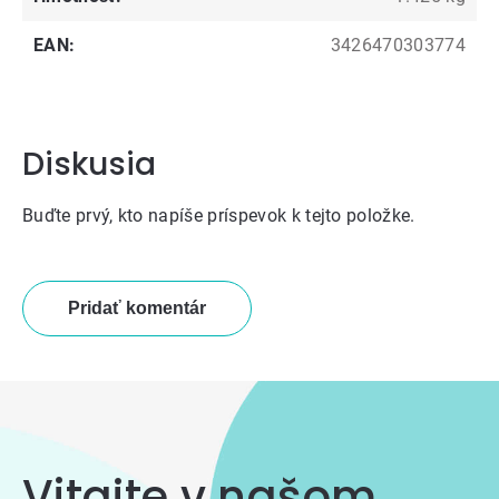
EAN
:
3426470303774
Diskusia
Buďte prvý, kto napíše príspevok k tejto položke.
Pridať komentár
Vitajte v našom