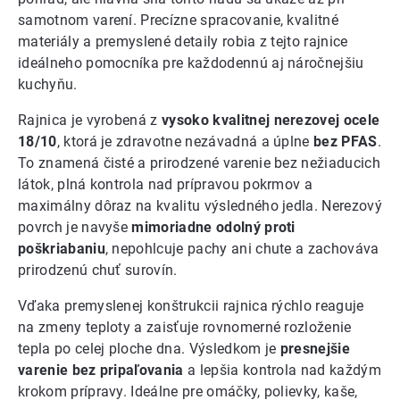
samotnom varení. Precízne spracovanie, kvalitné
materiály a premyslené detaily robia z tejto rajnice
ideálneho pomocníka pre každodennú aj náročnejšiu
kuchyňu.
Rajnica je vyrobená z
vysoko kvalitnej nerezovej ocele
18/10
, ktorá je zdravotne nezávadná a úplne
bez PFAS
.
To znamená čisté a prirodzené varenie bez nežiaducich
látok, plná kontrola nad prípravou pokrmov a
maximálny dôraz na kvalitu výsledného jedla. Nerezový
povrch je navyše
mimoriadne odolný proti
poškriabaniu
, nepohlcuje pachy ani chute a zachováva
prirodzenú chuť surovín.
Vďaka premyslenej konštrukcii rajnica rýchlo reaguje
na zmeny teploty a zaisťuje rovnomerné rozloženie
tepla po celej ploche dna. Výsledkom je
presnejšie
varenie bez pripaľovania
a lepšia kontrola nad každým
krokom prípravy. Ideálne pre omáčky, polievky, kaše,