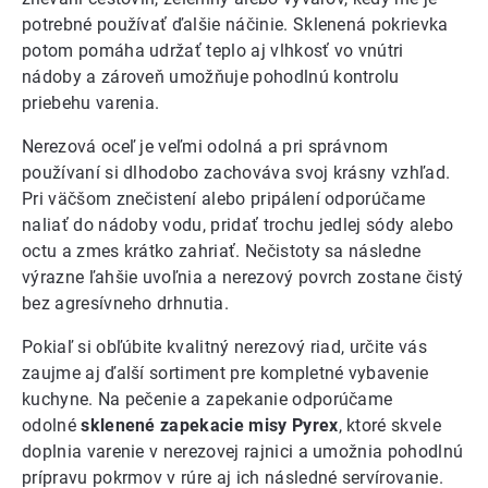
potrebné používať ďalšie náčinie. Sklenená pokrievka
potom pomáha udržať teplo aj vlhkosť vo vnútri
nádoby a zároveň umožňuje pohodlnú kontrolu
priebehu varenia.
Nerezová oceľ je veľmi odolná a pri správnom
používaní si dlhodobo zachováva svoj krásny vzhľad.
Pri väčšom znečistení alebo pripálení odporúčame
naliať do nádoby vodu, pridať trochu jedlej sódy alebo
octu a zmes krátko zahriať. Nečistoty sa následne
výrazne ľahšie uvoľnia a nerezový povrch zostane čistý
bez agresívneho drhnutia.
Pokiaľ si obľúbite kvalitný nerezový riad, určite vás
zaujme aj ďalší sortiment pre kompletné vybavenie
kuchyne. Na pečenie a zapekanie odporúčame
odolné
sklenené zapekacie misy Pyrex
, ktoré skvele
doplnia varenie v nerezovej rajnici a umožnia pohodlnú
prípravu pokrmov v rúre aj ich následné servírovanie.