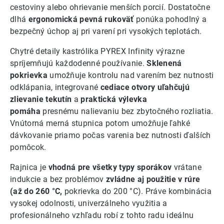
cestoviny alebo ohrievanie menších porcií. Dostatočne
dlhá
ergonomická pevná rukoväť
ponúka pohodlný a
bezpečný úchop aj pri varení pri vysokých teplotách.
Chytré detaily kastrólika PYREX Infinity výrazne
spríjemňujú každodenné používanie.
Sklenená
pokrievka
umožňuje kontrolu nad varením bez nutnosti
odklápania, integrované
cediace otvory uľahčujú
zlievanie tekutín
a
praktická výlevka
pomáha
presnému nalievaniu bez zbytočného rozliatia.
Vnútorná merná stupnica potom umožňuje ľahké
dávkovanie priamo počas varenia bez nutnosti ďalších
pomôcok.
Rajnica je
vhodná pre všetky typy sporákov
vrátane
indukcie a bez problémov
zvládne aj použitie v rúre
(až do 260 °C,
pokrievka do 200 °C). Práve kombinácia
vysokej odolnosti, univerzálneho využitia a
profesionálneho vzhľadu robí z tohto radu ideálnu