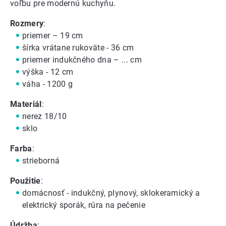
voľbu pre modernú kuchyňu.
Rozmery
:
priemer – 19 cm
šírka vrátane rukoväte - 36 cm
priemer indukčného dna – ... cm
výška - 12 cm
váha - 1200 g
Materiál
:
nerez 18/10
sklo
Farba
:
strieborná
Použitie
:
domácnosť - indukčný, plynový, sklokeramický a
elektrický sporák, rúra na pečenie
Údržba
: