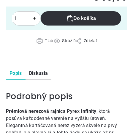
Do košíka
Tlač
Strážiť
Zdieľať
Popis
Diskusia
Podrobný popis
Prémiová nerezová rajnica Pyrex Infinity
, ktorá
posúva každodenné varenie na vyššiu úroveň.
Elegantná kartáčovaná nerez vyzerá skvele na prvý
pohľad, ale hlavná sila tohto riadu sa ukáže až pri