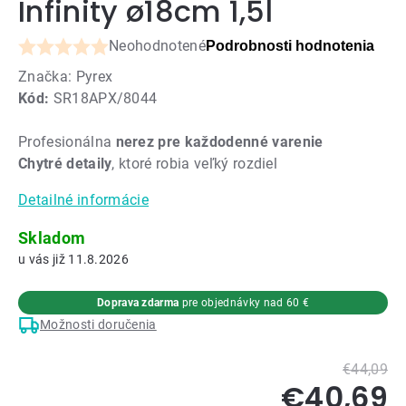
Infinity ø18cm 1,5l
Neohodnotené
Podrobnosti hodnotenia
Priemerné
Značka:
Pyrex
hodnotenie
Kód:
SR18APX/8044
produktu
je
Profesionálna
nerez pre každodenné varenie
0,0
Chytré detaily
, ktoré robia veľký rozdiel
z
5
Detailné informácie
hviezdičiek.
Skladom
11.8.2026
Doprava zdarma
pre objednávky nad 60 €
Možnosti doručenia
€44,09
€40,69