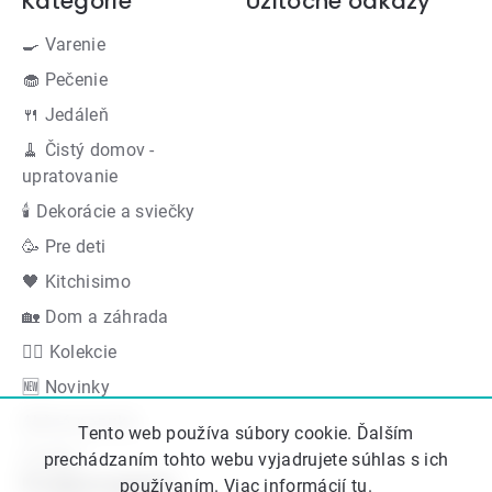
Kategórie
Užitočné odkazy
🍳 Varenie
🧁 Pečenie
🍴 Jedáleň
🧹 Čistý domov -
upratovanie
🕯 Dekorácie a sviečky
🥳 Pre deti
🖤 Kitchisimo
🏡 Dom a záhrada
👍🏻 Kolekcie
🆕 Novinky
Akčná ponuka
Tento web používa súbory cookie. Ďalším
Značky
prechádzaním tohto webu vyjadrujete súhlas s ich
Podporujeme
používaním. Viac informácií
tu
.