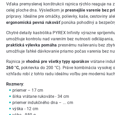
Vďaka premyslenej konštrukcii rajnica rýchlo reaguje na 
celej ploche dna. Výsledkom je
presnejšie varenie bez pr
prípravy. Ideálne pre omáčky, polievky, kaše, cestoviny a
ergonomická pevná rukoväť
ponúka pohodlný a bezpečný 
Chytré detaily kastrólika PYREX Infinity výrazne spríjem
umožňuje kontrolu nad varením bez nutnosti odklápania,
praktická výlevka pomáha
presnému nalievaniu bez zbyt
umožňuje ľahké dávkovanie priamo počas varenia bez nu
Rajnica je
vhodná pre všetky typy sporákov
vrátane indu
260 °C,
pokrievka do 200 °C). Práve kombinácia vysokej o
vzhľadu robí z tohto radu ideálnu voľbu pre modernú kuc
Rozmery
:
priemer – 17 cm
šírka vrátane rukoväte - 34 cm
priemer indukčného dna – ... cm
výška - 12 cm
váha - 950 g