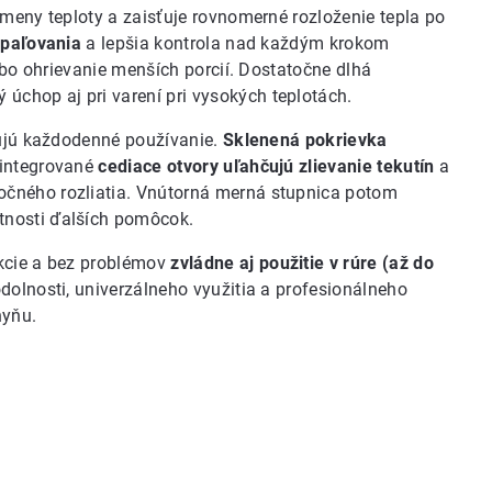
zmeny teploty a zaisťuje rovnomerné rozloženie tepla po
ipaľovania
a lepšia kontrola nad každým krokom
lebo ohrievanie menších porcií. Dostatočne dlhá
úchop aj pri varení pri vysokých teplotách.
ňujú každodenné používanie.
Sklenená pokrievka
 integrované
cediace otvory uľahčujú zlievanie tekutín
a
očného rozliatia. Vnútorná merná stupnica potom
tnosti ďalších pomôcok.
kcie a bez problémov
zvládne aj použitie v rúre (až do
dolnosti, univerzálneho využitia a profesionálneho
hyňu.