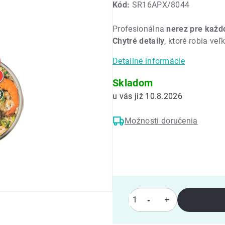
Kód:
SR16APX/8044
produktu
je
Profesionálna
nerez pre každ
0,0
Chytré detaily
, ktoré robia veľ
z
5
Detailné informácie
hviezdičiek.
Skladom
10.8.2026
Možnosti doručenia