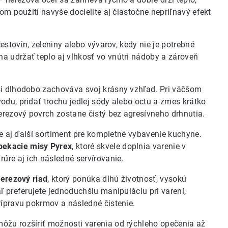
om použití navyše docielite aj čiastočne nepriľnavý efekt
cestovín, zeleniny alebo vývarov, kedy nie je potrebné
a udržať teplo aj vlhkosť vo vnútri nádoby a zároveň
si dlhodobo zachováva svoj krásny vzhľad. Pri väčšom
odu, pridať trochu jedlej sódy alebo octu a zmes krátko
nerezový povrch zostane čistý bez agresívneho drhnutia.
jme aj ďalší sortiment pre kompletné vybavenie kuchyne.
pekacie misy Pyrex
, ktoré skvele doplnia varenie v
úre aj ich následné servírovanie.
erezový riad
, ktorý ponúka dlhú životnosť, vysokú
ľ preferujete jednoduchšiu manipuláciu pri varení,
prípravu pokrmov a následné čistenie.
môžu rozšíriť možnosti varenia od rýchleho opečenia až