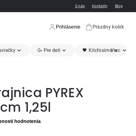
O nás
Kontakty
Blog
Prázdny košík
Prihlásenie
Nákupný koší
 sviečky
🥳 Pre deti
🖤 Kitchisimo
Viac
rajnica PYREX
6cm 1,25l
nosti hodnotenia