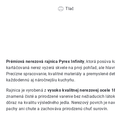
Tlač
Prémiová nerezová rajnica Pyrex Infinity
, ktorá posúva 
kartáčovaná nerez vyzerá skvele na prvý pohľad, ale hlav
Precízne spracovanie, kvalitné materiály a premyslené det
každodennú aj náročnejšiu kuchyňu.
Rajnica je vyrobená z
vysoko kvalitnej nerezovej ocele 1
znamená čisté a prirodzené varenie bez nežiaducich láto
dôraz na kvalitu výsledného jedla. Nerezový povrch je na
pachy ani chute a zachováva prirodzenú chuť surovín.