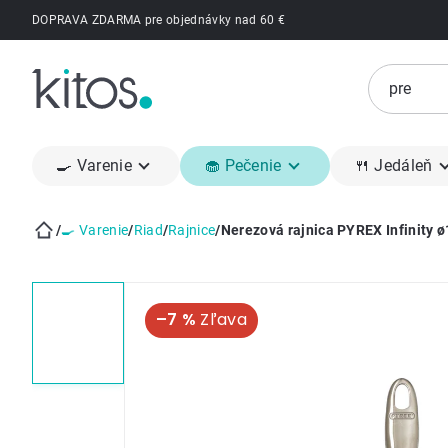
Prejsť
DOPRAVA ZDARMA pre objednávky nad 60 €
na
obsah
🍳 Varenie
🧁 Pečenie
🍴 Jedáleň
/
🍳 Varenie
/
Riad
/
Rajnice
/
Nerezová rajnica PYREX Infinity 
Domov
–7 %