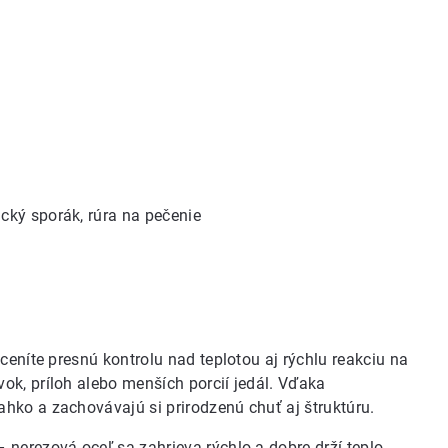
ický sporák, rúra na pečenie
ceníte presnú kontrolu nad teplotou aj rýchlu reakciu na
evok, príloh alebo menších porcií jedál. Vďaka
hko a zachovávajú si prirodzenú chuť aj štruktúru.
nerezová oceľ sa zahrieva rýchlo a dobre drží teplo,