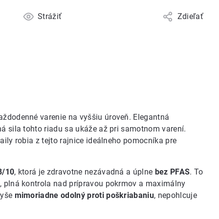
Strážiť
Zdieľať
každodenné varenie na vyššiu úroveň. Elegantná
ná sila tohto riadu sa ukáže až pri samotnom varení.
aily robia z tejto rajnice ideálneho pomocníka pre
8/10
, ktorá je zdravotne nezávadná a úplne
bez PFAS
. To
k, plná kontrola nad prípravou pokrmov a maximálny
vyše
mimoriadne odolný proti poškriabaniu
, nepohlcuje