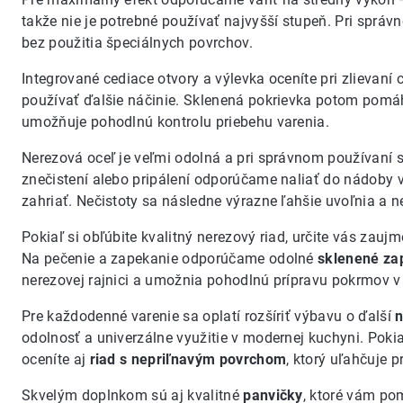
takže nie je potrebné používať najvyšší stupeň. Pri správn
bez použitia špeciálnych povrchov.
Integrované cediace otvory a výlevka oceníte pri zlievaní 
používať ďalšie náčinie. Sklenená pokrievka potom pomáh
umožňuje pohodlnú kontrolu priebehu varenia.
Nerezová oceľ je veľmi odolná a pri správnom používaní 
znečistení alebo pripálení odporúčame naliať do nádoby v
zahriať. Nečistoty sa následne výrazne ľahšie uvoľnia a 
Pokiaľ si obľúbite kvalitný nerezový riad, určite vás zau
Na pečenie a zapekanie odporúčame odolné
sklenené za
nerezovej rajnici a umožnia pohodlnú prípravu pokrmov v r
Pre každodenné varenie sa oplatí rozšíriť výbavu o ďalší
n
odolnosť a univerzálne využitie v modernej kuchyni. Pokia
oceníte aj
riad s nepriľnavým povrchom
, ktorý uľahčuje 
Skvelým doplnkom sú aj kvalitné
panvičky
, ktoré vám po