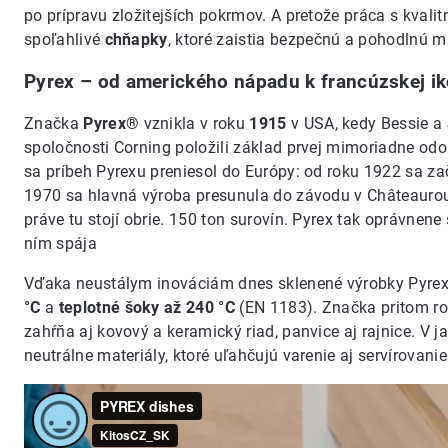
po prípravu zložitejších pokrmov. A pretože práca s kvalit
spoľahlivé
chňapky
, ktoré zaistia bezpečnú a pohodlnú ma
Pyrex – od amerického nápadu k francúzskej i
Značka
Pyrex®
vznikla v roku
1915
v USA, kedy Bessie a
spoločnosti Corning položili základ prvej mimoriadne odo
sa príbeh Pyrexu preniesol do Európy: od roku 1922 sa za
1970 sa hlavná výroba presunula do závodu v Châteauroux
práve tu stojí obrie. 150 ton surovín. Pyrex tak oprávnene
ním spája
Vďaka neustálym inováciám dnes sklenené výrobky Pyrex
°C
a
teplotné šoky až 240 °C
(EN 1183). Značka pritom ro
zahŕňa aj kovový a keramický riad, panvice aj rajnice. V j
neutrálne materiály, ktoré uľahčujú varenie aj servírovani