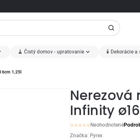
🧹 Čistý domov - upratovanie
🕯 Dekorácie a
ø16cm 1,25l
Nerezová 
Infinity ø1
Neohodnotené
Podrob
Priemerné
Značka:
Pyrex
hodnotenie