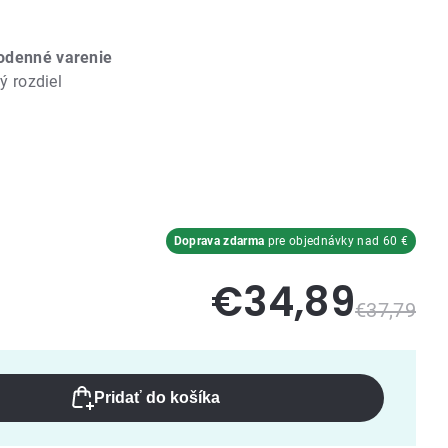
odenné varenie
ký rozdiel
Doprava zdarma
pre objednávky nad 60 €
€34,89
€37,79
Pridať do košíka