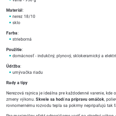
Materiál
:
nerez 18/10
sklo
Farba
:
strieborná
Použitie
:
domácnosť - indukčný, plynový, sklokeramický a elektr
Údržba
:
umývačka riadu
Rady a tipy
Nerezová rajnica je ideálna pre každodenné varenie, kde o
zmeny výkonu.
Skvele sa hodí na prípravu omáčok
, poli
rovnomernému rozvodu tepla sa pokrmy nepripaľujú tak ľa
Pre maximálny efekt odporúčame variť na stredný výkon – 