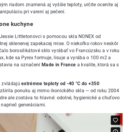
ným riadom znamená aj vyššie teploty, určite oceníte aj
nipuláciu pri varení aj pečení.
kone kuchyne
 Jessie Littletonovci s pomocou skla NONEX od
lnej sklenenej zapekacej mise. O niekoľko rokov neskôr
čalo borosilikátové sklo vyrábať vo Francúzsku a v roku
, kde sa Pyrex formuje, lisuje a vyrába o 100 m2 a
 stavia na označení
Made in France
a kvalite, ktorá sa s
 zvládajú
extrémne teploty od -40 °C do +350
zšírila ponuku aj mimo ikonického skla — od roku 2004
adre ale zostáva to hlavné: odolné, hygienické a chuťovo
e naprieč generáciami.