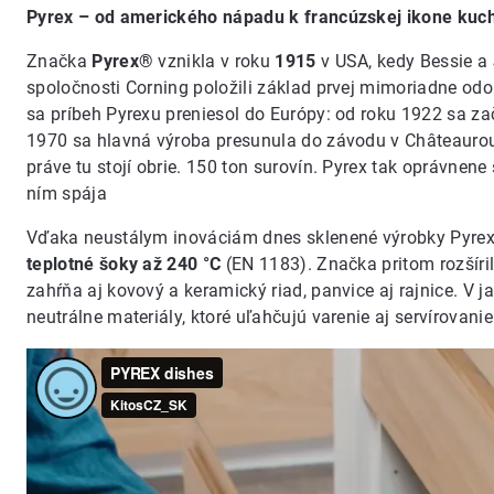
Pyrex – od amerického nápadu k francúzskej ikone kuc
Značka
Pyrex®
vznikla v roku
1915
v USA, kedy Bessie a
spoločnosti Corning položili základ prvej mimoriadne odo
sa príbeh Pyrexu preniesol do Európy: od roku 1922 sa za
1970 sa hlavná výroba presunula do závodu v Châteauroux
práve tu stojí obrie. 150 ton surovín. Pyrex tak oprávnen
ním spája
Vďaka neustálym inováciám dnes sklenené výrobky Pyre
teplotné šoky až 240 °C
(EN 1183). Značka pritom rozšíri
zahŕňa aj kovový a keramický riad, panvice aj rajnice. V j
neutrálne materiály, ktoré uľahčujú varenie aj servírovani