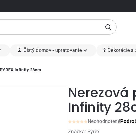
🧹 Čistý domov - upratovanie
🕯 Dekorácie a
PYREX Infinity 28cm
Nerezová 
Infinity 2
Neohodnotené
Podrob
Priemerné
Značka:
Pyrex
hodnotenie