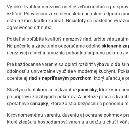
Vysoko kvalitná nerezová oceľ je veľmi odolná a pri spr
vzhľad. Pri väčšom znečistení alebo pripálení odporúčame 
octu a zmes krátko zahriať. Nečistoty sa následne výrazn
agresívneho drhnutia.
Pokiaľ si obľúbite kvalitný nerezový riad, určite vás zau
Na pečenie a zapekanie odporúčame odolné
sklenené za
nerezovej rajnici a umožnia pohodlnú prípravu pokrmov v r
Pre každodenné varenie sa oplatí rozšíriť výbavu o ďalší
n
odolnosť a univerzálne využitie v modernej kuchyni. Pokia
oceníte aj
riad s nepriľnavým povrchom
, ktorý uľahčuje 
Skvelým doplnkom sú aj kvalitné
panvičky
, ktoré vám po
po prípravu zložitejších pokrmov. A pretože práca s kvalit
spoľahlivé
chňapky
, ktoré zaistia bezpečnú a pohodlnú ma
K rovnomernému vareniu, duseniu aj ochrane pokrmov pre
ktoré zlepšujú hospodárnosť varenia a udržujú chuť i vôň