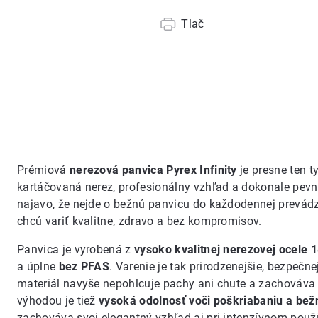
Tlač
Prémiová
nerezová panvica Pyrex Infinity
je presne ten t
kartáčovaná nerez, profesionálny vzhľad a dokonale pevn
najavo, že nejde o bežnú panvicu do každodennej prevádzk
chcú variť kvalitne, zdravo a bez kompromisov.
Panvica je vyrobená z
vysoko kvalitnej nerezovej ocele 
a úplne
bez PFAS
. Varenie je tak prirodzenejšie, bezpeč
materiál navyše nepohlcuje pachy ani chute a zachováva 
výhodou je tiež
vysoká odolnosť voči poškriabaniu a be
zachováva svoj elegantný vzhľad aj pri intenzívnom použí