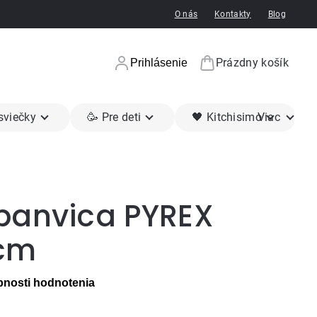
O nás
Kontakty
Blog
Prázdny košík
Prihlásenie
Nákupný koší
 sviečky
🥳 Pre deti
🖤 Kitchisimo
Viac
panvica PYREX
8cm
nosti hodnotenia