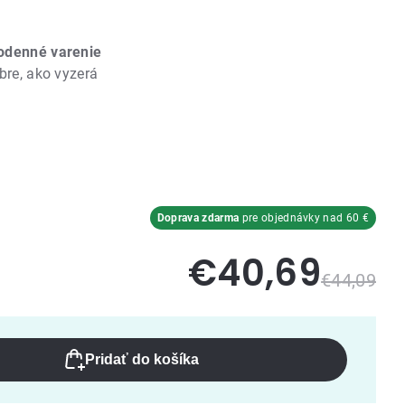
odenné varenie
bre, ako vyzerá
Doprava zdarma
pre objednávky nad 60 €
€40,69
€44,09
Pridať do košíka