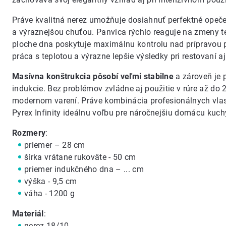
Práve kvalitná nerez umožňuje dosiahnuť perfektné opečen
a výraznejšou chuťou. Panvica rýchlo reaguje na zmeny t
ploche dna poskytuje maximálnu kontrolu nad prípravou p
práca s teplotou a výrazne lepšie výsledky pri restovaní 
Masívna konštrukcia pôsobí veľmi stabilne
a zároveň je 
indukcie. Bez problémov zvládne aj použitie v rúre až do 2
modernom varení. Práve kombinácia profesionálnych vlastn
Pyrex Infinity ideálnu voľbu pre náročnejšiu domácu kuch
Rozmery
:
priemer – 28 cm
šírka vrátane rukoväte - 50 cm
priemer indukčného dna – ... cm
výška - 9,5 cm
váha - 1200 g
Materiál
:
nerez 18/10