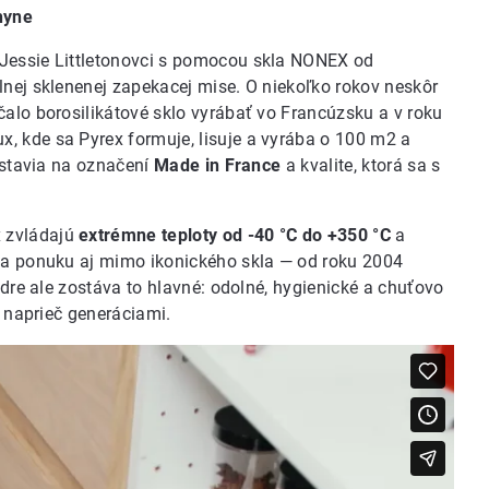
hyne
 Jessie Littletonovci s pomocou skla NONEX od
lnej sklenenej zapekacej mise. O niekoľko rokov neskôr
čalo borosilikátové sklo vyrábať vo Francúzsku a v roku
, kde sa Pyrex formuje, lisuje a vyrába o 100 m2 a
e stavia na označení
Made in France
a kvalite, ktorá sa s
x zvládajú
extrémne teploty od -40 °C do +350 °C
a
la ponuku aj mimo ikonického skla — od roku 2004
adre ale zostáva to hlavné: odolné, hygienické a chuťovo
e naprieč generáciami.