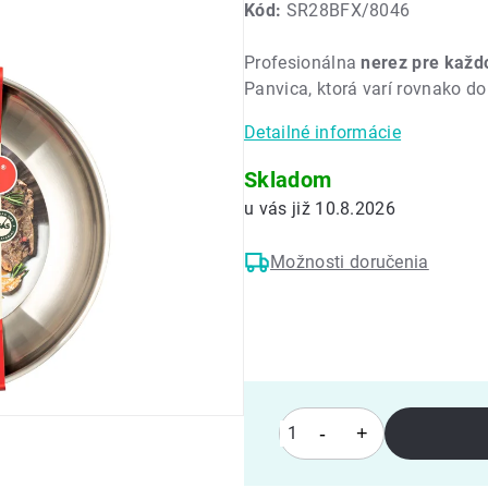
Kód:
SR28BFX/8046
produktu
je
Profesionálna
nerez pre každ
0,0
Panvica, ktorá varí rovnako do
z
5
Detailné informácie
hviezdičiek.
Skladom
10.8.2026
Možnosti doručenia