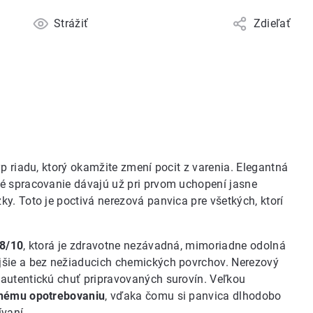
Strážiť
Zdieľať
yp riadu, ktorý okamžite zmení pocit z varenia. Elegantná
é spracovanie dávajú už pri prvom uchopení jasne
y. Toto je poctivá nerezová panvica pre všetkých, ktorí
18/10
, ktorá je zdravotne nezávadná, mimoriadne odolná
nejšie a bez nežiaducich chemických povrchov. Nerezový
autentickú chuť pripravovaných surovín. Veľkou
žnému opotrebovaniu
, vďaka čomu si panvica dlhodobo
vaní.