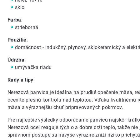
sklo
Farba
:
strieborná
Použitie
:
domácnosť - indukčný, plynový, sklokeramický a elektr
Údržba
:
umývačka riadu
Rady a tipy
Nerezová panvica je ideálna na prudké opečenie mäsa, res
oceníte presnú kontrolu nad teplotou. Vďaka kvalitnému 
mäsa a výraznejšiu chuť pripravovaných pokrmov.
Pre najlepšie výsledky odporúčame panvicu najskôr krátko
Nerezová oceľ reaguje rýchlo a dobre drží teplo, takže ni
správnom postupe sa navyše výrazne zníži riziko prichytá