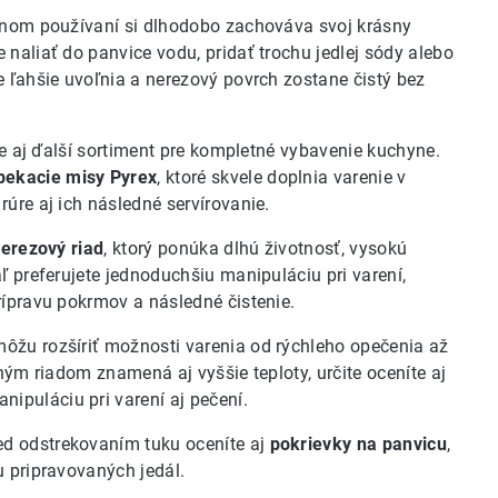
ávnom používaní si dlhodobo zachováva svoj krásny
naliať do panvice vodu, pridať trochu jedlej sódy alebo
e ľahšie uvoľnia a nerezový povrch zostane čistý bez
jme aj ďalší sortiment pre kompletné vybavenie kuchyne.
pekacie misy Pyrex
, ktoré skvele doplnia varenie v
úre aj ich následné servírovanie.
erezový riad
, ktorý ponúka dlhú životnosť, vysokú
ľ preferujete jednoduchšiu manipuláciu pri varení,
prípravu pokrmov a následné čistenie.
môžu rozšíriť možnosti varenia od rýchleho opečenia až
ným riadom znamená aj vyššie teploty, určite oceníte aj
nipuláciu pri varení aj pečení.
d odstrekovaním tuku oceníte aj
pokrievky na panvicu
,
u pripravovaných jedál.