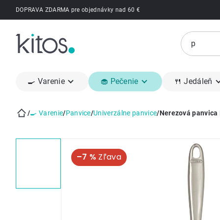
Prejsť
DOPRAVA ZDARMA pre objednávky nad 60 €
na
obsah
🍳 Varenie
🧁 Pečenie
🍴 Jedáleň
/
🍳 Varenie
/
Panvice
/
Univerzálne panvice
/
Nerezová panvica 
Domov
–7 %