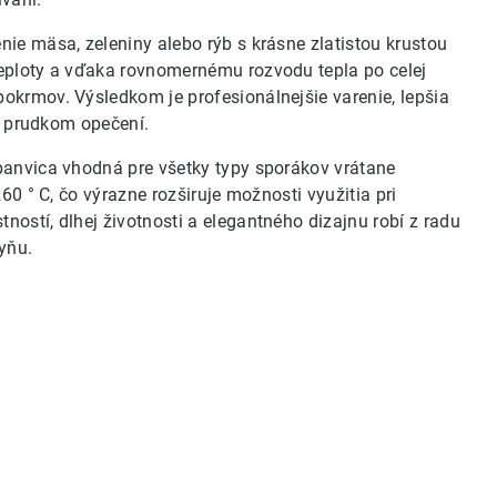
ie mäsa, zeleniny alebo rýb s krásne zlatistou krustou
eploty a vďaka rovnomernému rozvodu tepla po celej
okrmov. Výsledkom je profesionálnejšie varenie, lepšia
aj prudkom opečení.
panvica vhodná pre všetky typy sporákov vrátane
60 ° C, čo výrazne rozširuje možnosti využitia pri
ostí, dlhej životnosti a elegantného dizajnu robí z radu
yňu.