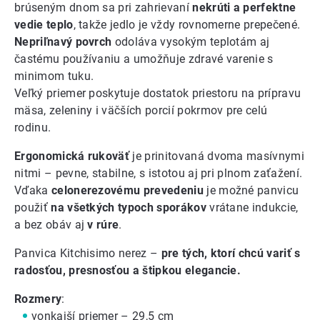
brúseným dnom sa pri zahrievaní
nekrúti a perfektne
vedie teplo
, takže jedlo je vždy rovnomerne prepečené.
Nepriľnavý povrch
odoláva vysokým teplotám aj
častému používaniu a umožňuje zdravé varenie s
minimom tuku.
Veľký priemer poskytuje dostatok priestoru na prípravu
mäsa, zeleniny i väčších porcií pokrmov pre celú
rodinu.
Ergonomická rukoväť
je prinitovaná dvoma masívnymi
nitmi – pevne, stabilne, s istotou aj pri plnom zaťažení.
Vďaka
celonerezovému prevedeniu
je možné panvicu
použiť
na všetkých typoch sporákov
vrátane indukcie,
a bez obáv aj
v rúre
.
Panvica Kitchisimo nerez –
pre tých, ktorí chcú variť s
radosťou, presnosťou a štipkou elegancie.
Rozmery
:
vonkajší priemer – 29,5 cm