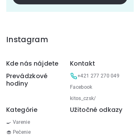
Instagram
Zápätie
Kde nás nájdete
Kontakt
Prevádzkové
+421 277 270 049
hodiny
Facebook
kitos_czsk/
Kategórie
Užitočné odkazy
🍳 Varenie
🧁 Pečenie