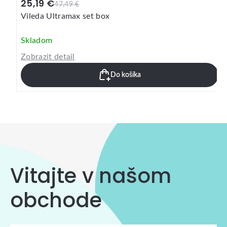
25,19 €
47,49 €
Vileda Ultramax set box
Skladom
Zobrazit detail
Do košíka
Vitajte v našom
obchode