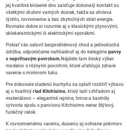
jej kvalitné brúsené dno zaisťuje dokonalý kontakt so
všetkými druhmi varných dosiek, takže sa ohrieva
rýchlo, rovnomerne a bez zbytočných strát energie.
Rovnako dobre si rozumie aj s klasickými plynovými,
sklokeramickými či elektrickými sporákmi.
Pokiaľ vás oslovil bezproblémový chod a jednoduchá
údržba, odporúčame nahliadnuť aj do kategórie
panvy
s nepriľnavým povrchom.
Nájdete tam široký výber
modelov s rôznymi povrchmi, ktoré uľahčujú zdravé
varenie s minimom tuku.
Pre dokonale zladenú kuchyňu sa oplatí rozšíriť výbavu
aj o kvalitný
riad Kitchisimo
, ktorý ladí vzhľadom aj
materiálovo – elegantné rajnice, hrnce a kastróly
vytvoria spolu s panvicou Kitchisimo nerez štýlový,
funkčný celok.
K rovnomernému vareniu, duseniu aj ochrane pokrmov