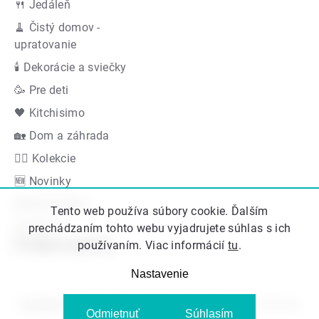
🍴 Jedáleň
🧹 Čistý domov -
upratovanie
🕯 Dekorácie a sviečky
🥳 Pre deti
🖤 Kitchisimo
🏡 Dom a záhrada
👍🏻 Kolekcie
🆕 Novinky
Akčná ponuka
Tento web používa súbory cookie. Ďalším
Značky
prechádzaním tohto webu vyjadrujete súhlas s ich
Podporujeme
používaním. Viac informácií
tu
.
Nastavenie
Copyright 2026
Kitos.sk
. Všetky práva vyhradené.
Upraviť nastavenie
Odmietnuť
Súhlasím
cookies