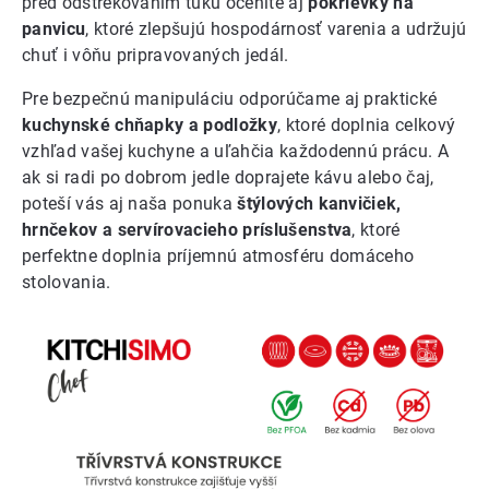
pred odstrekovaním tuku oceníte aj
pokrievky na
panvicu
, ktoré zlepšujú hospodárnosť varenia a udržujú
chuť i vôňu pripravovaných jedál.
Pre bezpečnú manipuláciu odporúčame aj praktické
kuchynské chňapky a podložky
, ktoré doplnia celkový
vzhľad vašej kuchyne a uľahčia každodennú prácu. A
ak si radi po dobrom jedle doprajete kávu alebo čaj,
poteší vás aj naša ponuka
štýlových kanvičiek,
hrnčekov a servírovacieho príslušenstva
, ktoré
perfektne doplnia príjemnú atmosféru domáceho
stolovania.