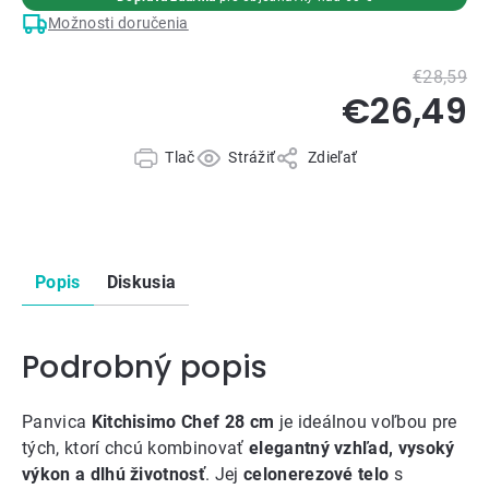
Možnosti doručenia
€28,59
€26,49
Tlač
Strážiť
Zdieľať
Popis
Diskusia
Podrobný popis
Panvica
Kitchisimo Chef 28 cm
je ideálnou voľbou pre
tých, ktorí chcú kombinovať
elegantný vzhľad, vysoký
výkon a dlhú životnosť
. Jej
celonerezové telo
s