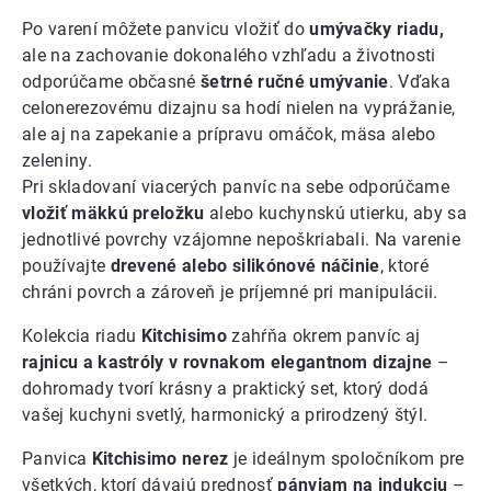
Po varení môžete panvicu vložiť do
umývačky riadu,
ale na zachovanie dokonalého vzhľadu a životnosti
odporúčame občasné
šetrné ručné umývanie
. Vďaka
celonerezovému dizajnu sa hodí nielen na vyprážanie,
ale aj na zapekanie a prípravu omáčok, mäsa alebo
zeleniny.
Pri skladovaní viacerých panvíc na sebe odporúčame
vložiť mäkkú preložku
alebo kuchynskú utierku, aby sa
jednotlivé povrchy vzájomne nepoškriabali. Na varenie
používajte
drevené alebo silikónové náčinie
, ktoré
chráni povrch a zároveň je príjemné pri manipulácii.
Kolekcia riadu
Kitchisimo
zahŕňa okrem panvíc aj
rajnicu a kastróly v rovnakom elegantnom dizajne
–
dohromady tvorí krásny a praktický set, ktorý dodá
vašej kuchyni svetlý, harmonický a prirodzený štýl.
Panvica
Kitchisimo nerez
je ideálnym spoločníkom pre
všetkých, ktorí dávajú prednosť
pánviam na indukciu
–