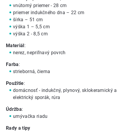
vnútorný priemer - 28 cm
priemer indukčného dna – 22 cm
šírka – 51 cm
výška 1 – 5,5 cm
výška 2 - 8,5 cm
Materiál
:
nerez, nepriľnavý povrch
Farba
:
strieborná, čierna
Použitie
:
domácnosť - indukčný, plynový, sklokeramický a
elektrický sporák, rúra
Údržba
:
umývačka riadu
Rady a tipy