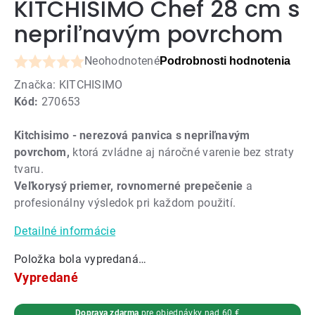
KITCHISIMO Chef 28 cm s
nepriľnavým povrchom
Neohodnotené
Podrobnosti hodnotenia
Priemerné
Značka:
KITCHISIMO
hodnotenie
Kód:
270653
produktu
je
Kitchisimo - nerezová panvica s nepriľnavým
0,0
povrchom,
ktorá zvládne aj náročné varenie bez straty
z
tvaru.
5
Veľkorysý priemer, rovnomerné prepečenie
a
hviezdičiek.
profesionálny výsledok pri každom použití.
Detailné informácie
Položka bola vypredaná…
Vypredané
Doprava zdarma
pre objednávky nad 60 €