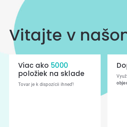
Vitajte v naš
Viac ako
5000
Do
položiek na sklade
Využ
obje
Tovar je k dispozícii ihneď!