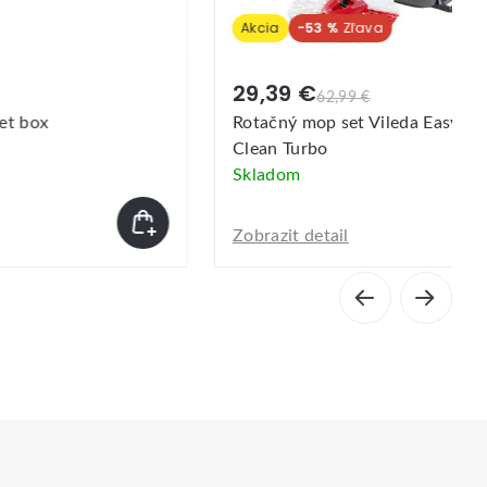
Akcia
-53 %
29,39 €
62,99 €
 box
Rotačný mop set Vileda Easy wrin
Clean Turbo
Skladom
Zobrazit detail