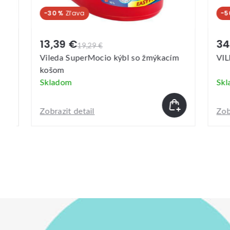
-30 %
-56 
13,39 €
34,
19,29 €
Vileda SuperMocio kýbl so žmýkacím
VILE
košom
Skladom
Skla
Zobrazit detail
Zobraz