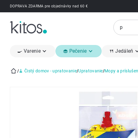
Prejsť
DOPRAVA ZDARMA pre objednávky nad 60 €
na
obsah
🍳 Varenie
🧁 Pečenie
🍴 Jedáleň
/
🧹 Čistý domov - upratovanie
/
Upratovanie
/
Mopy a prísluše
Domov