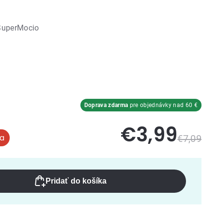
SuperMocio
Doprava zdarma
pre objednávky nad 60 €
€3,99
€7,09
Pridať do košíka