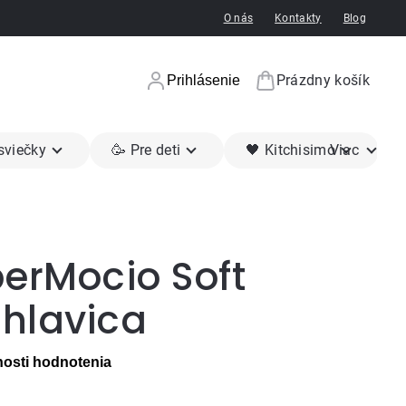
O nás
Kontakty
Blog
Prázdny košík
Prihlásenie
Nákupný koší
 sviečky
🥳 Pre deti
🖤 Kitchisimo
Viac
perMocio Soft
hlavica
osti hodnotenia