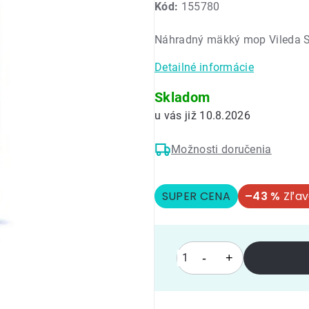
Kód:
155780
produktu
je
Náhradný mäkký mop Vileda 
5,0
z
Detailné informácie
5
hviezdičiek.
Skladom
10.8.2026
Možnosti doručenia
SUPER CENA
–43 %