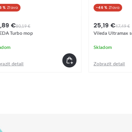
%
-46 %
89 €
25,19 €
80,19 €
47,49 €
DA Turbo mop
Vileda Ultramax set
dom
Skladom
it detail
Zobrazit detail