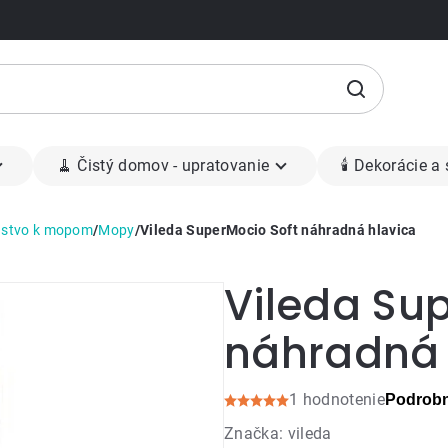
🧹 Čistý domov - upratovanie
🕯 Dekorácie a
nstvo k mopom
/
Mopy
/
Vileda SuperMocio Soft náhradná hlavica
Vileda Su
náhradná 
1 hodnotenie
Podrobn
Priemerné
Značka:
vileda
hodnotenie