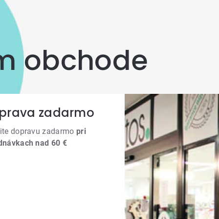
om obchode
prava zadarmo
ite dopravu zadarmo
pri
dnávkach nad 60 €