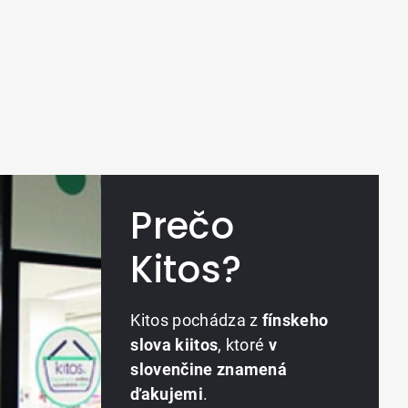
Prečo
Kitos?
Kitos pochádza z
fínskeho
slova kiitos
, ktoré
v
slovenčine znamená
ďakujemi
.