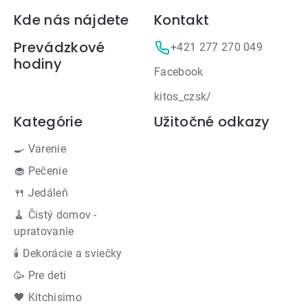
Zápätie
Kde nás nájdete
Kontakt
Prevádzkové
+421 277 270 049
hodiny
Facebook
kitos_czsk/
Kategórie
Užitočné odkazy
🍳 Varenie
🧁 Pečenie
🍴 Jedáleň
🧹 Čistý domov -
upratovanie
🕯 Dekorácie a sviečky
🥳 Pre deti
🖤 Kitchisimo