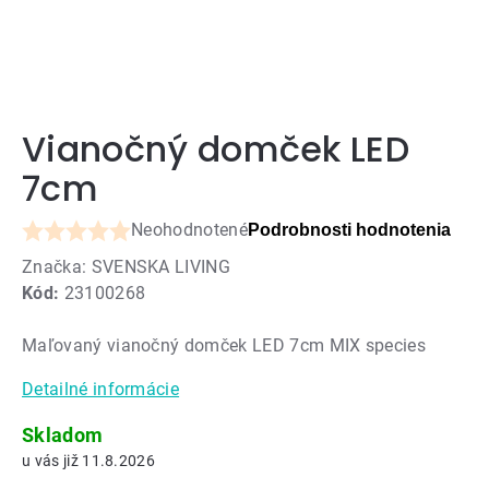
Vianočný domček LED
7cm
Neohodnotené
Podrobnosti hodnotenia
Priemerné
Značka:
SVENSKA LIVING
hodnotenie
Kód:
23100268
produktu
je
Maľovaný vianočný domček LED 7cm MIX species
0,0
z
Detailné informácie
5
hviezdičiek.
Skladom
11.8.2026