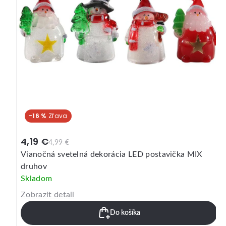
-6 %
4,19 €
4,49 €
Vianočná svetelná závesná dekorácia LED postavička
MIX druhov
Skladom
Zobrazit detail
Do košíka