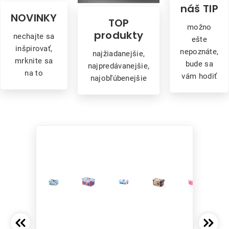
náš TIP
NOVINKY
TOP
možno
produkty
nechajte sa
ešte
inšpirovať,
nepoznáte,
najžiadanejšie,
mrknite sa
bude sa
najpredávanejšie,
na to
vám hodiť
najobľúbenejšie