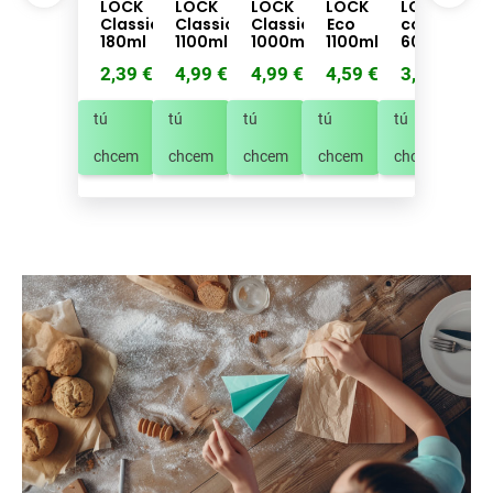
LOCK
LOCK
LOCK
LOCK
LOCK
L
Classic
Classic
Classic
Eco
color
180ml
1100ml
1000ml
1100ml
600ml
n
1
2,39 €
4,99 €
4,99 €
4,59 €
3,39 €
6
tú
tú
tú
tú
tú
tú
chcem
chcem
chcem
chcem
chcem
ch