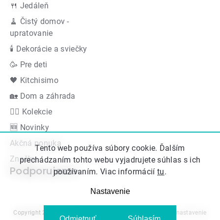
🍴 Jedáleň
🧹 Čistý domov -
upratovanie
🕯 Dekorácie a sviečky
🥳 Pre deti
🖤 Kitchisimo
🏡 Dom a záhrada
👍🏻 Kolekcie
🆕 Novinky
Akčná ponuka
Tento web používa súbory cookie. Ďalším
Značky
prechádzaním tohto webu vyjadrujete súhlas s ich
Podporujeme
používaním. Viac informácií
tu
.
Nastavenie
Copyright 2026
Kitos.sk
. Všetky práva vyhradené.
Upraviť nastavenie
Odmietnuť
Súhlasím