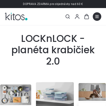
Prejsť
DOPRAVA ZDARMA pre objednávky nad 60 €
na
obsah
LOCKnLOCK -
planéta krabičiek
2.0