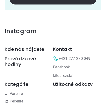
Instagram
Zápätie
Kde nás nájdete
Kontakt
Prevádzkové
+421 277 270 049
hodiny
Facebook
kitos_czsk/
Kategórie
Užitočné odkazy
🍳 Varenie
🧁 Pečenie