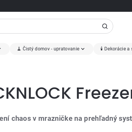
🧹 Čistý domov - upratovanie
🕯 Dekorácie a
KNLOCK Freezer
ení chaos v mrazničke na prehľadný sys