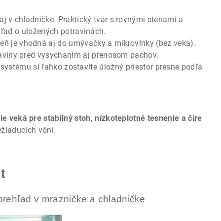
aj v chladničke. Praktický tvar s rovnými stenami a
ľad o uložených potravinách.
eň je vhodná aj do umývačky a mikrovlnky (bez veka).
traviny pred vysychaním aj prenosom pachov.
systému si ľahko zostavíte úložný priestor presne podľa
ie veká pre stabilný stoh, nízkoteplotné tesnenie a číre
ežiaducich vôní.
t
prehľad v mrazničke a chladničke