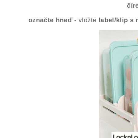
čír
označte hneď
- vložte
label/klip 