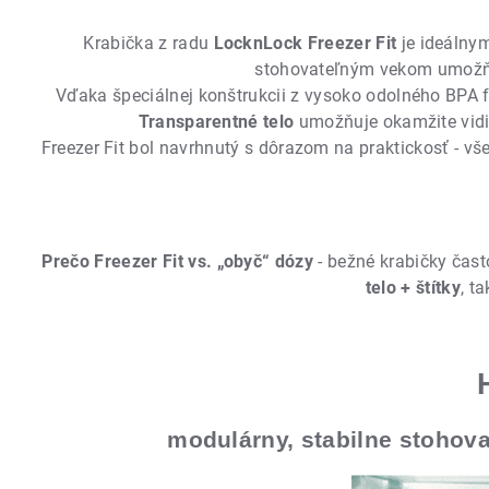
Krabička z radu
LocknLock Freezer Fit
je ideálnym
stohovateľným vekom umožňuj
Vďaka špeciálnej konštrukcii z vysoko odolného BPA 
Transparentné telo
umožňuje okamžite vidie
Freezer Fit bol navrhnutý s dôrazom na praktickosť - v
Prečo Freezer Fit vs. „obyč“ dózy
- bežné krabičky čast
telo + štítky
, t
modulárny, stabilne stohov