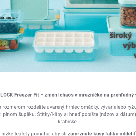
OCK Freezer Fit – zmení chaos v mrazničke na prehľadný
ozmerom rozdelíte uvarený hrniec omáčky, vývar alebo ryž
pri plnom šuplíku. Štítky/klipy si hneď popíšte (názov a dátum
krabičke.
 nízke teploty pomáha, aby šli
zamrznuté kusy ľahko oddeliť