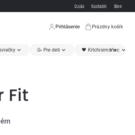
O nás
Kontakty
Blog
Prázdny košík
Prihlásenie
Nákupný koší
 sviečky
🥳 Pre deti
🖤 Kitchisimo
Viac
 Fit
tém