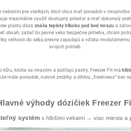
 riešením pre všetkých, ktorí chcú mať poriadok v mrazničke 
e maximálne využiť dostupný priestor a mať dokonalý preh
free plastu dóza
znáša teploty hlboko pod bod mrazu
a zárov
ť obsah, zatiaľ čo pevné veko bezpečne prilieha, chráni po
šetky veľkosti do seba presne zapadajú a vďaka modulárnemu 
svojich potrieb.
o kĺžu, krútia sa mrazom a púšťajú pachy. Freezer Fit má
hlbš
akže máte poriadok, nulové zmätky a dlhšiu „freshness“ bez n
Hlavné výhody dózičiek Freezer Fi
ateľný systém
s hlbšími vekami → viac miesta a 