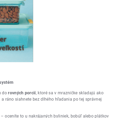
 systém
u do
rovných porcií
, ktoré sa v mrazničke skladajú ako
) a ráno siahnete bez dlhého hľadania po tej správnej
– oceníte to u nakrájaných byliniek, bobúľ alebo plátkov