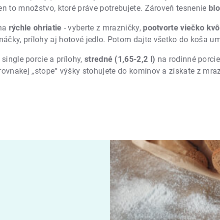
len to množstvo, ktoré práve potrebujete. Zároveň tesnenie
blo
 na
rýchle ohriatie
- vyberte z mrazničky,
pootvorte viečko kvô
omáčky, prílohy aj hotové jedlo. Potom dajte všetko do koša 
single porcie a prílohy,
stredné (1,65-2,2 l)
na rodinné porci
ovnakej „stope“ výšky stohujete do komínov a získate z mrazn