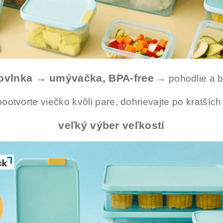
ovlnka → umývačka, BPA-free
→ pohodlie a b
pootvorte viečko kvôli pare, dohrievajte po kratších
veľký výber veľkostí