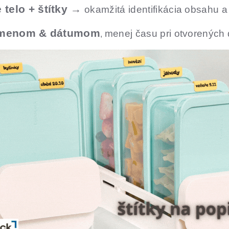
e telo + štítky →
okamžitá identifikácia obsahu a 
s menom & dátumom
menej času pri otvorených
,