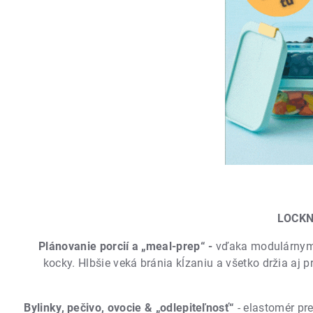
LOCKNL
Plánovanie porcií a „meal-prep“ -
vďaka modulárnym r
kocky. Hlbšie veká bránia kĺzaniu a všetko držia aj 
Bylinky, pečivo, ovocie & „odlepiteľnosť“
- elastomér pre