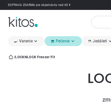
Prejsť
DOPRAVA ZDARMA pre objednávky nad 60 €
na
obsah
🍳 Varenie
🧁 Pečenie
🍴 Jedáleň
/
LOCKNLOCK Freezer Fit
Domov
LOC
zm