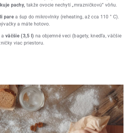
kuje pachy,
takže ovocie nechytí „mrazničkovú“ vôňu.
li pare
a šup do mikrovlnky (reheating, až cca 110 ° C).
umývačky a máte hotovo.
e a
väčšie (3,5 l)
na objemné veci (bagety, knedľa, väčšie
ičky viac priestoru.