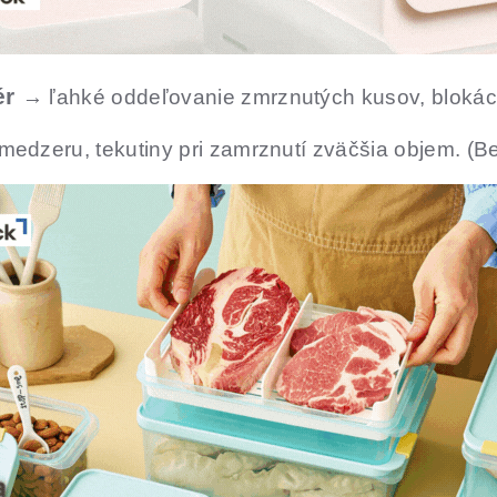
ér
→ ľahké oddeľovanie zmrznutých kusov, blokáci
edzeru, tekutiny pri zamrznutí zväčšia objem. (B